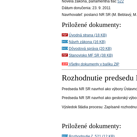
Novela zákona
, parlamentná tlač
522
Dátum doručenia:
23. 9. 2011
Navrhovateľ:
poslanci NR SR (M. Beblavý, M. P
Priložené dokumenty:
Úvodná strana (18 KB)
Návrh zákona (16 KB)
Dôvodová správa (20 KB)
Stanovisko MF SR (38 KB)
Všetky dokumenty v balíku ZIP
Rozhodnutie predsedu
Predseda NR SR navrhol ako výbory Ústavnop
Predseda NR SR navrhol ako gestorský výbor 
Výsledok štádia procesu:
Zapísané rozhodnu
Priložené dokumenty:
Rozhodnutie č. 521 (12 KB)