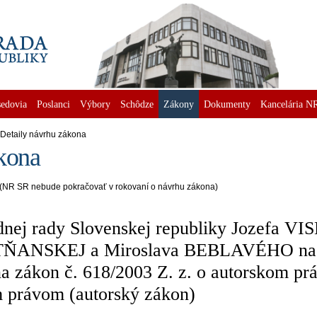
edovia
Poslanci
Výbory
Schôdze
Zákony
Dokumenty
Kancelária N
Detaily návrhu zákona
kona
(NR SR nebude pokračovať v rokovaní o návrhu zákona)
nej rady Slovenskej republiky Jozefa V
TŇANSKEJ a Miroslava BEBLAVÉHO na v
a zákon č. 618/2003 Z. z. o autorskom pr
m právom (autorský zákon)