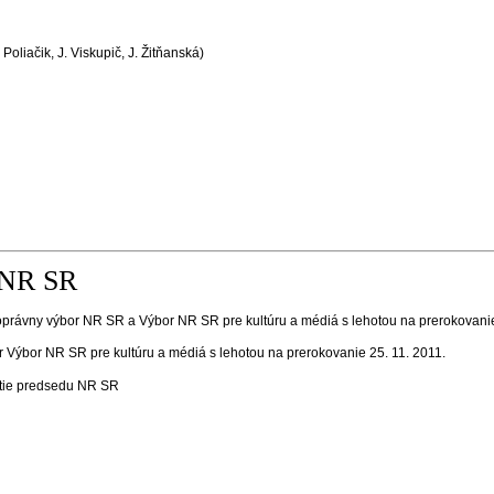
oliačik, J. Viskupič, J. Žitňanská)
 NR SR
rávny výbor NR SR a Výbor NR SR pre kultúru a médiá s lehotou na prerokovanie
Výbor NR SR pre kultúru a médiá s lehotou na prerokovanie 25. 11. 2011.
tie predsedu NR SR