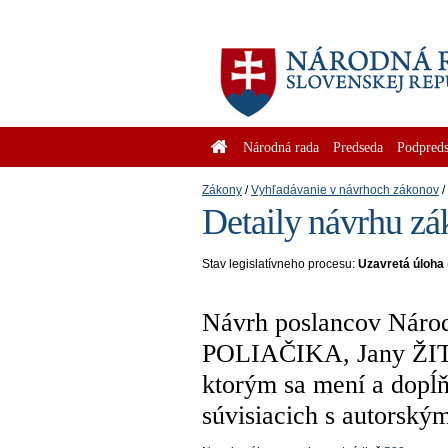
Národná rada
Predseda
Podpreds
Zákony
Vyhľadávanie v návrhoch zákonov
Detaily návrhu zá
Stav legislatívneho procesu:
Uzavretá úloha
Návrh poslancov Národ
POLIAČIKA, Jany ŽI
ktorým sa mení a dopĺň
súvisiacich s autorský