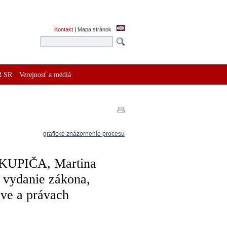
Kontakt
|
Mapa stránok
R SR
Verejnosť a médiá
grafické znázornenie procesu
ISKUPIČA, Martina
ydanie zákona,
áve a právach