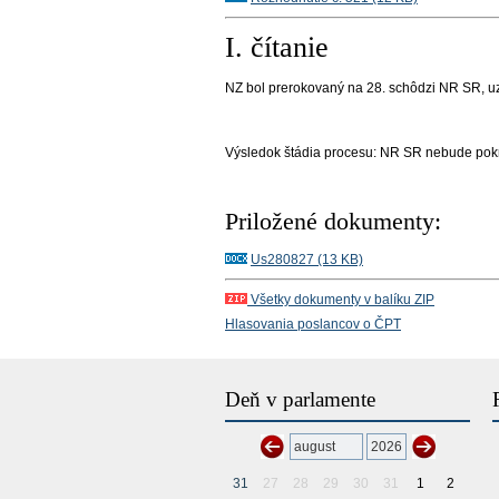
I. čítanie
NZ bol prerokovaný na
28
. schôdzi NR SR
, 
Výsledok štádia procesu:
NR SR nebude pokr
Priložené dokumenty:
Us280827 (13 KB)
Všetky dokumenty v balíku ZIP
Hlasovania poslancov o ČPT
Deň v parlamente
31
27
28
29
30
31
1
2