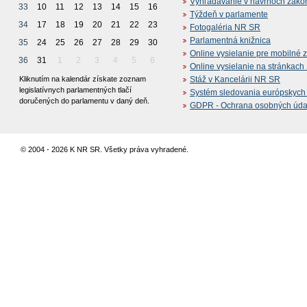
Vyhľadávanie v návrhoch záko
33
10
11
12
13
14
15
16
Týždeň v parlamente
34
17
18
19
20
21
22
23
Fotogaléria NR SR
Parlamentná knižnica
35
24
25
26
27
28
29
30
Online vysielanie pre mobilné 
36
31
1
2
3
4
5
6
Online vysielanie na stránkac
Kliknutím na kalendár získate zoznam
Stáž v Kancelárii NR SR
legislatívnych parlamentných tlačí
Systém sledovania európskych z
doručených do parlamentu v daný deň.
GDPR - Ochrana osobných údajo
© 2004 - 2026 K NR SR. Všetky práva vyhradené.