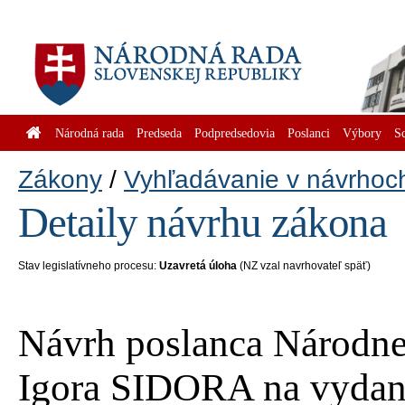
Národná rada
Predseda
Podpredsedovia
Poslanci
Výbory
S
Zákony
Vyhľadávanie v návrhoc
Detaily návrhu zákona
Stav legislatívneho procesu:
Uzavretá úloha
(NZ vzal navrhovateľ späť)
Návrh poslanca Národnej
Igora SIDORA na vydani