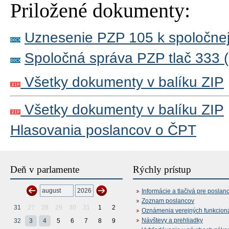
Priložené dokumenty:
Uznesenie PZP 105 k spoločnej
Spoločná správa PZP tlač 333 
Všetky dokumenty v balíku ZIP
Všetky dokumenty v balíku ZIP
Hlasovania poslancov o ČPT
Deň v parlamente
Rýchly prístup
Informácie a tlačivá pre poslan
Zoznam poslancov
31
27
28
29
30
31
1
2
Oznámenia verejných funkcion
Návštevy a prehliadky
32
3
4
5
6
7
8
9