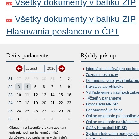
Všetky dokumenty v balíku ZIP
Všetky dokumenty v balíku ZIP
Hlasovania poslancov o ČPT
Deň v parlamente
Rýchly prístup
Informácie a tlačivá pre poslan
Zoznam poslancov
31
27
28
29
30
31
1
2
Oznámenia verejných funkcion
Návštevy a prehliadky
32
3
4
5
6
7
8
9
Vyhľadávanie v návrhoch záko
33
10
11
12
13
14
15
16
Týždeň v parlamente
34
17
18
19
20
21
22
23
Fotogaléria NR SR
Parlamentná knižnica
35
24
25
26
27
28
29
30
Online vysielanie pre mobilné 
36
31
1
2
3
4
5
6
Online vysielanie na stránkac
Kliknutím na kalendár získate zoznam
Stáž v Kancelárii NR SR
legislatívnych parlamentných tlačí
Systém sledovania európskych z
doručených do parlamentu v daný deň.