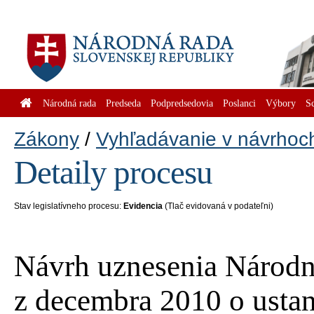
Národná rada
Predseda
Podpredsedovia
Poslanci
Výbory
S
Zákony
Vyhľadávanie v návrhoc
Detaily procesu
Stav legislatívneho procesu:
Evidencia
(Tlač evidovaná v podateľni)
Návrh uznesenia Národne
z decembra 2010 o ustan