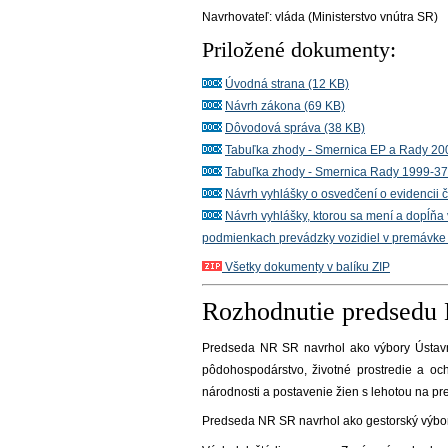
Navrhovateľ:
vláda (Ministerstvo vnútra SR)
Priložené dokumenty:
Úvodná strana (12 KB)
Návrh zákona (69 KB)
Dôvodová správa (38 KB)
Tabuľka zhody - Smernica EP a Rady 20
Tabuľka zhody - Smernica Rady 1999-37
Návrh vyhlášky o osvedčení o evidencii č
Návrh vyhlášky, ktorou sa mení a dopĺňa
podmienkach prevádzky vozidiel v premávke
Všetky dokumenty v balíku ZIP
Rozhodnutie predsedu
Predseda NR SR navrhol ako výbory Ústavn
pôdohospodárstvo, životné prostredie a o
národnosti a postavenie žien s lehotou na pr
Predseda NR SR navrhol ako gestorský výbor