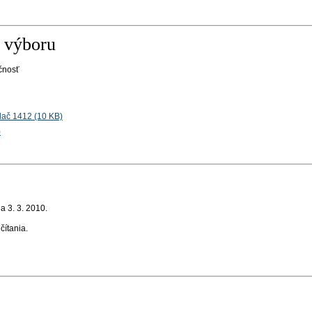
 výboru
čnosť
lač 1412 (10 KB)
)
 3. 3. 2010.
 čítania
.