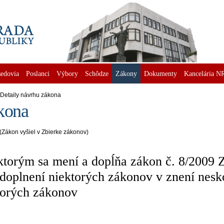
edovia
Poslanci
Výbory
Schôdze
Zákony
Dokumenty
Kancelária N
Detaily návrhu zákona
kona
(Zákon vyšiel v Zbierke zákonov)
torým sa mení a dopĺňa zákon č. 8/2009 Z.
oplnení niektorých zákonov v znení nesko
torých zákonov