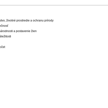
vo, životné prostredie a ochranu prírody
ečnosť
národnosti a postavenie žien
ležitosti
očet