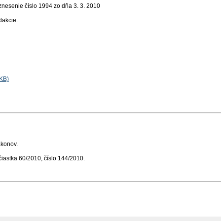
nesenie číslo 1994 zo dňa 3. 3. 2010
dakcie
.
KB)
ákonov.
 čiastka 60/2010, číslo 144/2010.