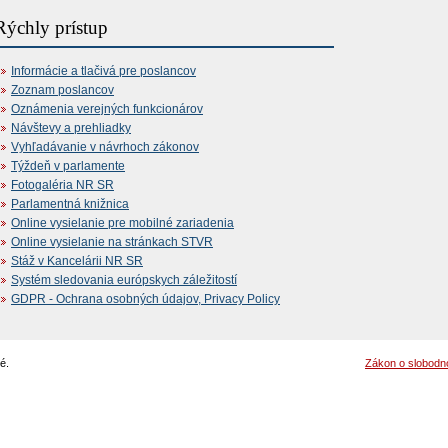
Rýchly prístup
Informácie a tlačivá pre poslancov
Zoznam poslancov
Oznámenia verejných funkcionárov
Návštevy a prehliadky
Vyhľadávanie v návrhoch zákonov
Týždeň v parlamente
Fotogaléria NR SR
Parlamentná knižnica
Online vysielanie pre mobilné zariadenia
Online vysielanie na stránkach STVR
Stáž v Kancelárii NR SR
Systém sledovania európskych záležitostí
GDPR - Ochrana osobných údajov, Privacy Policy
é.
Zákon o slobodn