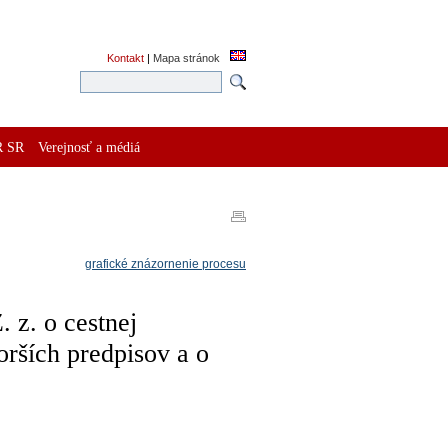
Kontakt
|
Mapa stránok
R SR
Verejnosť a médiá
grafické znázornenie procesu
 z. o cestnej
rších predpisov a o