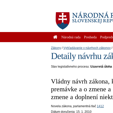
Národná rada
Predseda
Podpreds
Zákony
Vyhľadávanie v návrhoch zákonov
Detaily návrhu zá
Stav legislatívneho procesu:
Uzavretá úloha
Vládny návrh zákona, k
premávke a o zmene a d
zmene a doplnení niek
Novela zákona
, parlamentná tlač
1412
Dátum doručenia:
15. 1. 2010