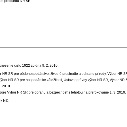
tie predsedu NR SR
uznesenie číslo 1922 zo dňa 9. 2. 2010
.
 NR SR pre pôdohospodárstvo, životné prostredie a ochranu prírody, Výbor NR S
 Výbor NR SR pre hospodárske záležitosti, Ústavnoprávny výbor NR SR, Výbor NR 
. 2010.
re Výbor NR SR pre obranu a bezpečnosť s lehotou na prerokovanie 1. 3. 2010.
 k NZ
.