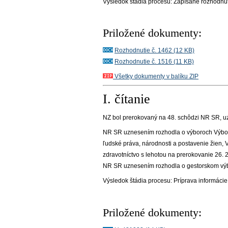
Výsledok štádia procesu:
Zapísané rozhodnu
Priložené dokumenty:
Rozhodnutie č. 1462 (12 KB)
Rozhodnutie č. 1516 (11 KB)
Všetky dokumenty v balíku ZIP
I. čítanie
NZ bol prerokovaný na
48
. schôdzi NR SR
, 
NR SR uznesením rozhodla o výboroch Výbor
ľudské práva, národnosti a postavenie žien,
zdravotníctvo s lehotou na prerokovanie 26. 2
NR SR uznesením rozhodla o gestorskom výbo
Výsledok štádia procesu:
Príprava informácie
Priložené dokumenty: