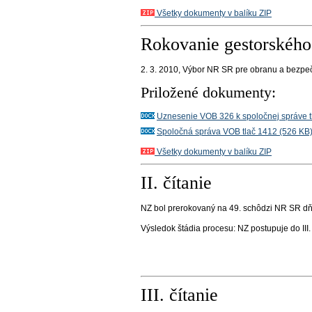
Všetky dokumenty v balíku ZIP
Rokovanie gestorského
2. 3. 2010,
Výbor NR SR pre obranu a bezpe
Priložené dokumenty:
Uznesenie VOB 326 k spoločnej správe t
Spoločná správa VOB tlač 1412 (526 KB
Všetky dokumenty v balíku ZIP
II. čítanie
NZ bol prerokovaný na 49. schôdzi NR SR dňa
Výsledok štádia procesu:
NZ postupuje do III.
III. čítanie