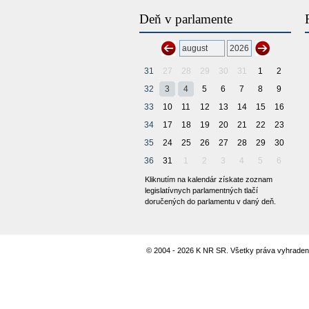
Deň v parlamente
31
27
28
29
30
31
1
2
32
3
4
5
6
7
8
9
33
10
11
12
13
14
15
16
34
17
18
19
20
21
22
23
35
24
25
26
27
28
29
30
36
31
1
2
3
4
5
6
Kliknutím na kalendár získate zoznam
legislatívnych parlamentných tlačí
doručených do parlamentu v daný deň.
© 2004 - 2026 K NR SR. Všetky práva vyhraden