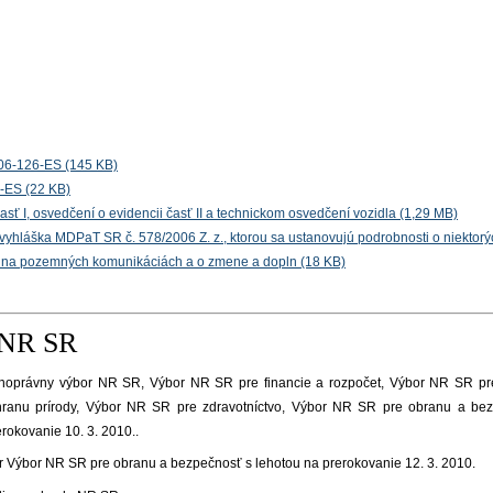
06-126-ES (145 KB)
-ES (22 KB)
asť I, osvedčení o evidencii časť II a technickom osvedčení vozidla (1,29 MB)
 vyhláška MDPaT SR č. 578/2006 Z. z., ktorou sa ustanovujú podrobnosti o niektorý
 na pozemných komunikáciách a o zmene a dopln (18 KB)
 NR SR
oprávny výbor NR SR, Výbor NR SR pre financie a rozpočet, Výbor NR SR pre
chranu prírody, Výbor NR SR pre zdravotníctvo, Výbor NR SR pre obranu a b
erokovanie 10. 3. 2010.
.
 Výbor NR SR pre obranu a bezpečnosť s lehotou na prerokovanie 12. 3. 2010.