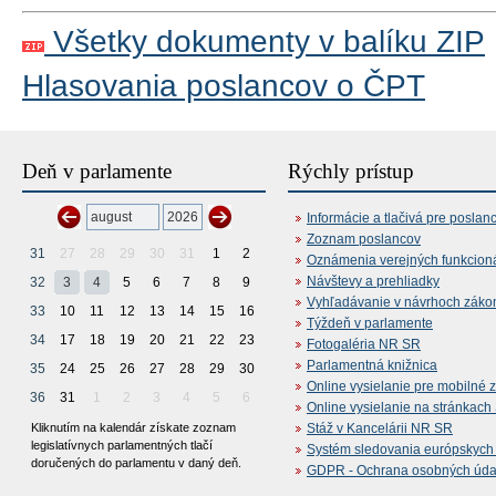
Všetky dokumenty v balíku ZIP
Hlasovania poslancov o ČPT
Deň v parlamente
Rýchly prístup
Informácie a tlačivá pre poslan
Zoznam poslancov
31
27
28
29
30
31
1
2
Oznámenia verejných funkcion
Návštevy a prehliadky
32
3
4
5
6
7
8
9
Vyhľadávanie v návrhoch záko
33
10
11
12
13
14
15
16
Týždeň v parlamente
34
17
18
19
20
21
22
23
Fotogaléria NR SR
Parlamentná knižnica
35
24
25
26
27
28
29
30
Online vysielanie pre mobilné 
36
31
1
2
3
4
5
6
Online vysielanie na stránkac
Kliknutím na kalendár získate zoznam
Stáž v Kancelárii NR SR
legislatívnych parlamentných tlačí
Systém sledovania európskych z
doručených do parlamentu v daný deň.
GDPR - Ochrana osobných údajo