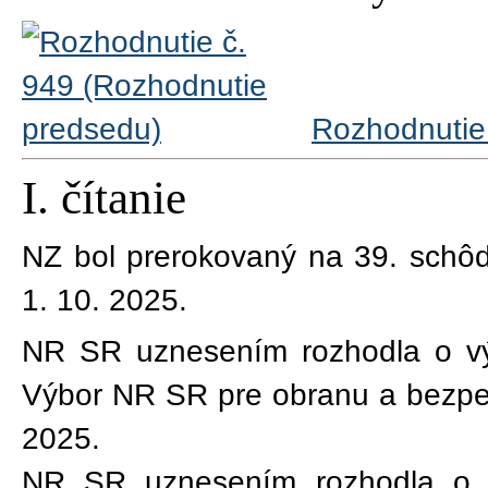
Rozhodnutie 
I. čítanie
NZ bol prerokovaný na
39
. schô
1. 10. 2025
.
NR SR uznesením rozhodla o v
Výbor NR SR pre obranu a bezpeč
2025.
NR SR uznesením rozhodla o 