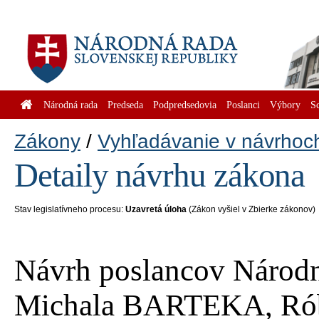
Národná rada
Predseda
Podpredsedovia
Poslanci
Výbory
S
Zákony
Vyhľadávanie v návrhoc
Detaily návrhu zákona
Stav legislatívneho procesu:
Uzavretá úloha
(Zákon vyšiel v Zbierke zákonov)
Návrh poslancov Národn
Michala BARTEKA, Rób