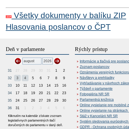
Všetky dokumenty v balíku ZIP
Hlasovania poslancov o ČPT
Deň v parlamente
Rýchly prístup
Informácie a tlačivá pre poslan
Zoznam poslancov
31
27
28
29
30
31
1
2
Oznámenia verejných funkcion
Návštevy a prehliadky
32
3
4
5
6
7
8
9
Vyhľadávanie v návrhoch záko
33
10
11
12
13
14
15
16
Týždeň v parlamente
34
17
18
19
20
21
22
23
Fotogaléria NR SR
Parlamentná knižnica
35
24
25
26
27
28
29
30
Online vysielanie pre mobilné 
36
31
1
2
3
4
5
6
Online vysielanie na stránkac
Kliknutím na kalendár získate zoznam
Stáž v Kancelárii NR SR
legislatívnych parlamentných tlačí
Systém sledovania európskych z
doručených do parlamentu v daný deň.
GDPR - Ochrana osobných údajo