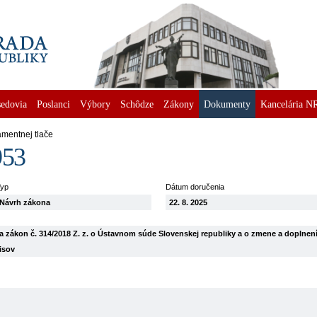
edovia
Poslanci
Výbory
Schôdze
Zákony
Dokumenty
Kancelária N
amentnej tlače
953
yp
Dátum doručenia
Návrh zákona
22. 8. 2025
 zákon č. 314/2018 Z. z. o Ústavnom súde Slovenskej republiky a o zmene a doplnen
isov