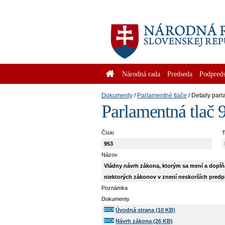
Národná rada
Predseda
Podpreds
Dokumenty
Parlamentné tlače
Detaily parl
Parlamentná tlač 
Číslo
T
953
Názov
Vládny návrh zákona, ktorým sa mení a dopĺňa
niektorých zákonov v znení neskorších predp
Poznámka
Dokumenty
Úvodná strana (10 KB)
Návrh zákona (26 KB)