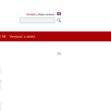
Kontakt
|
Mapa stránok
R SR
Verejnosť a médiá
í