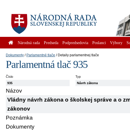
Národná rada
Predseda
Podpredsedovia
Poslanci
Výbory
S
Dokumenty
Parlamentné tlače
Detaily parlamentnej tlače
Parlamentná tlač 935
Číslo
Typ
935
Návrh zákona
Názov
Vládny návrh zákona o školskej správe a o z
zákonov
Poznámka
Dokumenty