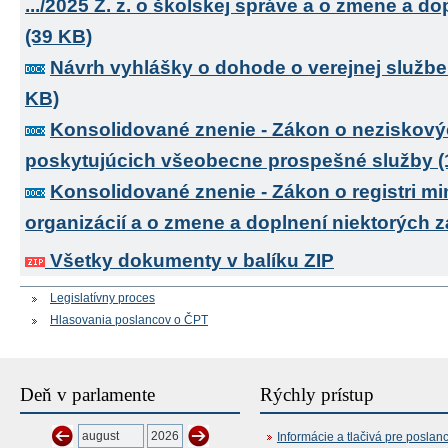
.../2025 Z. z. o školskej správe a o zmene a d
(39 KB)
Návrh vyhlášky o dohode o verejnej službe
KB)
Konsolidované znenie - Zákon o neziskový
poskytujúcich všeobecne prospešné služby (
Konsolidované znenie - Zákon o registri 
organizácií a o zmene a doplnení niektorých 
Všetky dokumenty v balíku ZIP
Legislatívny proces
Hlasovania poslancov o ČPT
Deň v parlamente
Rýchly prístup
Informácie a tlačivá pre poslan