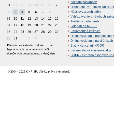
Zoznam poslancov
31
27
28
29
30
31
1
2
Oznámenia verejných funkcion
Návštevy a prehliadky
32
3
4
5
6
7
8
9
Vyhľadávanie v návrhoch záko
33
10
11
12
13
14
15
16
Týždeň v parlamente
34
17
18
19
20
21
22
23
Fotogaléria NR SR
Parlamentná knižnica
35
24
25
26
27
28
29
30
Online vysielanie pre mobilné 
36
31
1
2
3
4
5
6
Online vysielanie na stránkac
Kliknutím na kalendár získate zoznam
Stáž v Kancelárii NR SR
legislatívnych parlamentných tlačí
Systém sledovania európskych z
doručených do parlamentu v daný deň.
GDPR - Ochrana osobných údajo
© 2004 - 2026 K NR SR. Všetky práva vyhradené.