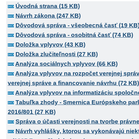
Úvodná strana (15 KB)
Návrh zákona (247 KB)
Dôvodová správa - všeobecná časť (19 KB
Dôvodová správa - osobitná časť (74 KB)
Doložka vplyvov (43 KB)
Doložka zlučiteľnosti (27 KB)
Analýza sociálnych vplyvov (66 KB)
Analýza vplyvov na rozpočet verejnej sprá
verejnej správe a financovanie návrhu (72 KB)
Analýza vplyvov na informatizáciu spoločno
Tabuľka zhody - Smernica Európskeho par
2016/801 (27 KB)
Správa o účasti verejnosti na tvorbe právn
Návrh vyhlášky, ktorou sa vykonávajú niek