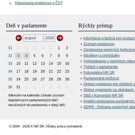
Hlasovania poslancov o ČPT
Deň v parlamente
Rýchly prístup
Informácie a tlačivá pre poslan
Zoznam poslancov
31
27
28
29
30
31
1
2
Oznámenia verejných funkcion
Návštevy a prehliadky
32
3
4
5
6
7
8
9
Vyhľadávanie v návrhoch záko
33
10
11
12
13
14
15
16
Týždeň v parlamente
34
17
18
19
20
21
22
23
Fotogaléria NR SR
Parlamentná knižnica
35
24
25
26
27
28
29
30
Online vysielanie pre mobilné 
36
31
1
2
3
4
5
6
Online vysielanie na stránkac
Kliknutím na kalendár získate zoznam
Stáž v Kancelárii NR SR
legislatívnych parlamentných tlačí
Systém sledovania európskych z
doručených do parlamentu v daný deň.
GDPR - Ochrana osobných údajo
© 2004 - 2026 K NR SR. Všetky práva vyhradené.