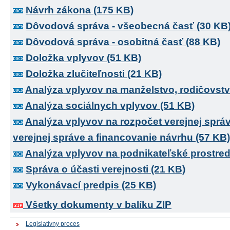
Návrh zákona (175 KB)
Dôvodová správa - všeobecná časť (30 KB
Dôvodová správa - osobitná časť (88 KB)
Doložka vplyvov (51 KB)
Doložka zlučiteľnosti (21 KB)
Analýza vplyvov na manželstvo, rodičovstv
Analýza sociálnych vplyvov (51 KB)
Analýza vplyvov na rozpočet verejnej sprá
verejnej správe a financovanie návrhu (57 KB)
Analýza vplyvov na podnikateľské prostred
Správa o účasti verejnosti (21 KB)
Vykonávací predpis (25 KB)
Všetky dokumenty v balíku ZIP
Legislatívny proces