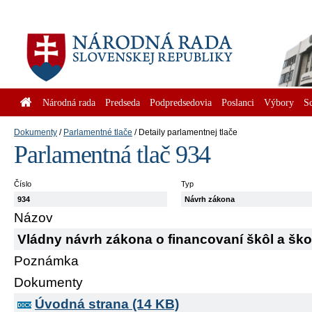
Národná rada
Predseda
Podpredsedovia
Poslanci
Výbory
S
Dokumenty
Parlamentné tlače
Detaily parlamentnej tlače
Parlamentná tlač 934
Číslo
Typ
934
Návrh zákona
Názov
Vládny návrh zákona o financovaní škôl a ško
Poznámka
Dokumenty
Úvodná strana (14 KB)