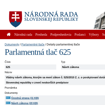
Národná rada
Predseda
Podpredsedovia
Poslanci
Výbory
S
Dokumenty
Parlamentné tlače
Detaily parlamentnej tlače
Parlamentná tlač 625
Číslo
Typ
625
Návrh zákona
Názov
Vládny návrh zákona, ktorým sa mení zákon č. 525/2010 Z. z. o poskytovaní dotá
Slovenskej republiky v znení neskorších predpisov
Poznámka
Dokumenty
Úvodná strana (11 KB)
Návrh zákona (20 KB)