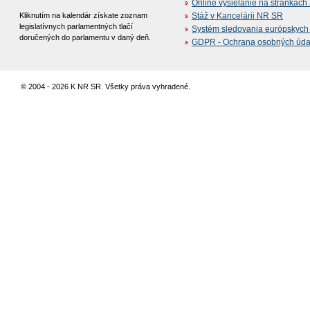
Online vysielanie na stránkac
Kliknutím na kalendár získate zoznam
Stáž v Kancelárii NR SR
legislatívnych parlamentných tlačí
Systém sledovania európskych z
doručených do parlamentu v daný deň.
GDPR - Ochrana osobných údajo
© 2004 - 2026 K NR SR. Všetky práva vyhradené.