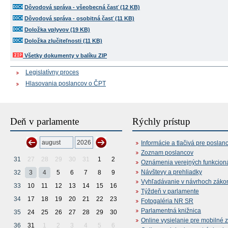
Dôvodová správa - všeobecná časť (12 KB)
Dôvodová správa - osobitná časť (11 KB)
Doložka vplyvov (19 KB)
Doložka zlučiteľnosti (11 KB)
Všetky dokumenty v balíku ZIP
Legislatívny proces
Hlasovania poslancov o ČPT
Deň v parlamente
Rýchly prístup
Informácie a tlačivá pre poslan
Zoznam poslancov
31
27
28
29
30
31
1
2
Oznámenia verejných funkcion
Návštevy a prehliadky
32
3
4
5
6
7
8
9
Vyhľadávanie v návrhoch záko
33
10
11
12
13
14
15
16
Týždeň v parlamente
34
17
18
19
20
21
22
23
Fotogaléria NR SR
Parlamentná knižnica
35
24
25
26
27
28
29
30
Online vysielanie pre mobilné 
36
31
1
2
3
4
5
6