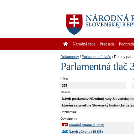
Národná rada
Predseda
Podpreds
Dokumenty
Parlamentné tlače
Detaily parl
Parlamentná tlač 
Číslo
T
375
Názov
Návrh poslancov Národnej rady Slovenskej 
ktorým sa zriaďuje Slovenský historický ústa
Poznámka
Dokumenty
Úvodná strana (19 KB)
Návrh zákona (19 KB)