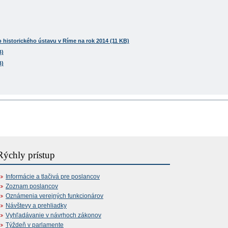
o historického ústavu v Ríme na rok 2014 (11 KB)
B)
B)
Rýchly prístup
Informácie a tlačivá pre poslancov
Zoznam poslancov
Oznámenia verejných funkcionárov
Návštevy a prehliadky
Vyhľadávanie v návrhoch zákonov
Týždeň v parlamente