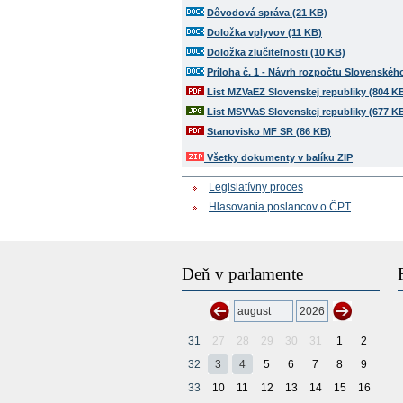
Dôvodová správa (21 KB)
Doložka vplyvov (11 KB)
Doložka zlučiteľnosti (10 KB)
Príloha č. 1 - Návrh rozpočtu Slovenskéh
List MZVaEZ Slovenskej republiky (804 K
List MSVVaS Slovenskej republiky (677 K
Stanovisko MF SR (86 KB)
Všetky dokumenty v balíku ZIP
Legislatívny proces
Hlasovania poslancov o ČPT
Deň v parlamente
31
27
28
29
30
31
1
2
32
3
4
5
6
7
8
9
33
10
11
12
13
14
15
16