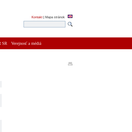
Kontakt
|
Mapa stránok
R SR
Verejnosť a médiá