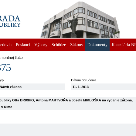
edovia
Poslanci
Výbory
Schôdze
Zákony
Dokumenty
Kancelária N
amentnej tlače
375
yp
Dátum doručenia
Návrh zákona
11. 1. 2013
republiky Otta BRIXIHO, Antona MARTVOŇA a Jozefa MIKLOŠKA na vydanie zákona,
v v Ríme