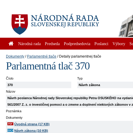
Národná rada
Predseda
Podpredsedovia
Poslanci
Výbory
S
Dokumenty
Parlamentné tlače
Detaily parlamentnej tlače
Parlamentná tlač 370
Číslo
Typ
370
Návrh zákona
Názov
Návrh poslanca Národnej rady Slovenskej republiky Petra OSUSKÉHO na vydanie
561/2007 Z. z. o investičnej pomoci a o zmene a doplnení niektorých zákonov v 
Poznámka
Dokumenty
Úvodná strana (17 KB)
Návrh zákona (10 KB)