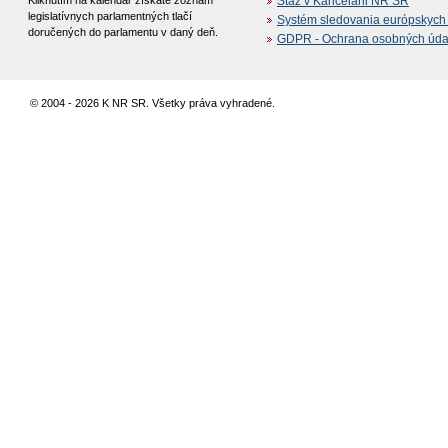
Kliknutím na kalendár získate zoznam
Stáž v Kancelárii NR SR
legislatívnych parlamentných tlačí
Systém sledovania európskych z
doručených do parlamentu v daný deň.
GDPR - Ochrana osobných údajo
© 2004 - 2026 K NR SR. Všetky práva vyhradené.