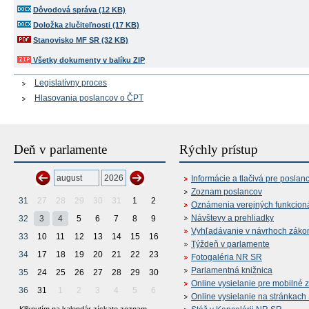
Dôvodová správa (12 KB)
Doložka zlučiteľnosti (17 KB)
Stanovisko MF SR (32 KB)
Všetky dokumenty v balíku ZIP
Legislatívny proces
Hlasovania poslancov o ČPT
Deň v parlamente
Rýchly prístup
Informácie a tlačivá pre poslan
Zoznam poslancov
31
27
28
29
30
31
1
2
Oznámenia verejných funkcion
Návštevy a prehliadky
32
3
4
5
6
7
8
9
Vyhľadávanie v návrhoch záko
33
10
11
12
13
14
15
16
Týždeň v parlamente
34
17
18
19
20
21
22
23
Fotogaléria NR SR
Parlamentná knižnica
35
24
25
26
27
28
29
30
Online vysielanie pre mobilné 
36
31
1
2
3
4
5
6
Online vysielanie na stránkac