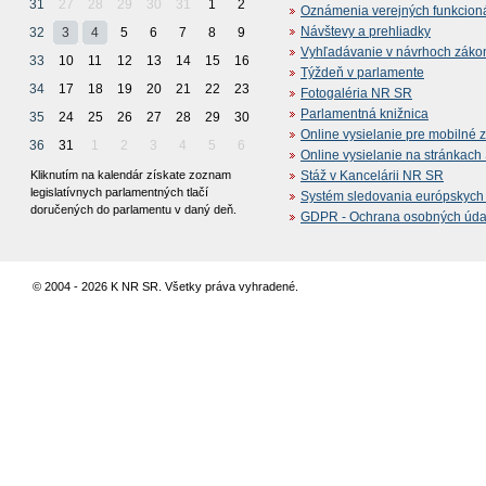
31
27
28
29
30
31
1
2
Oznámenia verejných funkcion
Návštevy a prehliadky
32
3
4
5
6
7
8
9
Vyhľadávanie v návrhoch záko
33
10
11
12
13
14
15
16
Týždeň v parlamente
34
17
18
19
20
21
22
23
Fotogaléria NR SR
Parlamentná knižnica
35
24
25
26
27
28
29
30
Online vysielanie pre mobilné 
36
31
1
2
3
4
5
6
Online vysielanie na stránkac
Kliknutím na kalendár získate zoznam
Stáž v Kancelárii NR SR
legislatívnych parlamentných tlačí
Systém sledovania európskych z
doručených do parlamentu v daný deň.
GDPR - Ochrana osobných údajo
© 2004 - 2026 K NR SR. Všetky práva vyhradené.