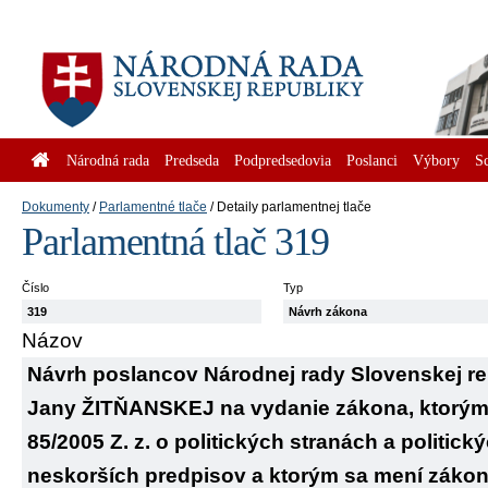
Národná rada
Predseda
Podpredsedovia
Poslanci
Výbory
S
Dokumenty
Parlamentné tlače
Detaily parlamentnej tlače
Parlamentná tlač 319
Číslo
Typ
319
Návrh zákona
Názov
Návrh poslancov Národnej rady Slovenskej re
Jany ŽITŇANSKEJ na vydanie zákona, ktorým 
85/2005 Z. z. o politických stranách a politick
neskorších predpisov a ktorým sa mení zákon