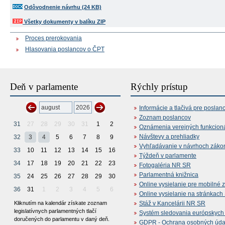
Odôvodnenie návrhu (24 KB)
Všetky dokumenty v balíku ZIP
Proces prerokovania
Hlasovania poslancov o ČPT
Deň v parlamente
Rýchly prístup
Informácie a tlačivá pre poslan
Zoznam poslancov
31
27
28
29
30
31
1
2
Oznámenia verejných funkcion
Návštevy a prehliadky
32
3
4
5
6
7
8
9
Vyhľadávanie v návrhoch záko
33
10
11
12
13
14
15
16
Týždeň v parlamente
34
17
18
19
20
21
22
23
Fotogaléria NR SR
Parlamentná knižnica
35
24
25
26
27
28
29
30
Online vysielanie pre mobilné 
36
31
1
2
3
4
5
6
Online vysielanie na stránkac
Kliknutím na kalendár získate zoznam
Stáž v Kancelárii NR SR
legislatívnych parlamentných tlačí
Systém sledovania európskych z
doručených do parlamentu v daný deň.
GDPR - Ochrana osobných údajo