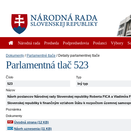
Národná rada
Predseda
Podpredsedovia
Poslanci
Výbory
S
Dokumenty
Parlamentné tlače
Detaily parlamentnej tlače
Parlamentná tlač 523
Číslo
Typ
523
Iný typ
Názov
Návrh poslancov Národnej rady Slovenskej republiky Roberta FICA a Vladimíra F
Slovenskej republiky k finančným vzťahom štátu k rozpočtom územnej samosp
Poznámka
Dokumenty
Úvodná strana (12 KB)
Návrh uznesenia (11 KB)