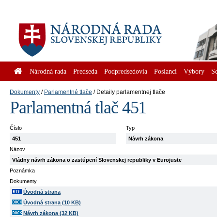
Národná rada
Predseda
Podpredsedovia
Poslanci
Výbory
S
Dokumenty
Parlamentné tlače
Detaily parlamentnej tlače
Parlamentná tlač 451
Číslo
Typ
451
Návrh zákona
Názov
Vládny návrh zákona o zastúpení Slovenskej republiky v Eurojuste
Poznámka
Dokumenty
Úvodná strana
Úvodná strana (10 KB)
Návrh zákona (32 KB)