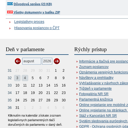
Dôvodová správa (23 KB)
Všetky dokumenty v balíku ZIP
Legislatívny proces
Hlasovania poslancov o ČPT
Deň v parlamente
Rýchly prístup
Informácie a tlačivá pre poslan
Zoznam poslancov
31
27
28
29
30
31
1
2
Oznámenia verejných funkcion
Návštevy a prehliadky
32
3
4
5
6
7
8
9
Vyhľadávanie v návrhoch záko
33
10
11
12
13
14
15
16
Týždeň v parlamente
34
17
18
19
20
21
22
23
Fotogaléria NR SR
Parlamentná knižnica
35
24
25
26
27
28
29
30
Online vysielanie pre mobilné 
36
31
1
2
3
4
5
6
Online vysielanie na stránkac
Kliknutím na kalendár získate zoznam
Stáž v Kancelárii NR SR
legislatívnych parlamentných tlačí
Systém sledovania európskych z
doručených do parlamentu v daný deň.
GDPR - Ochrana osobných údajo