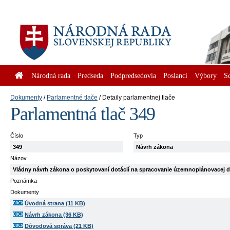
Národná rada
Predseda
Podpredsedovia
Poslanci
Výbory
S
Dokumenty
Parlamentné tlače
Detaily parlamentnej tlače
Parlamentná tlač 349
Číslo
Typ
349
Návrh zákona
Názov
Vládny návrh zákona o poskytovaní dotácií na spracovanie územnoplánovacej 
Poznámka
Dokumenty
Úvodná strana (11 KB)
Návrh zákona (36 KB)
Dôvodová správa (21 KB)