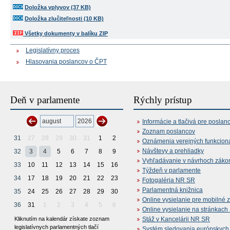
Doložka vplyvov (37 KB)
Doložka zlučiteľnosti (10 KB)
Všetky dokumenty v balíku ZIP
Legislatívny proces
Hlasovania poslancov o ČPT
Deň v parlamente
Rýchly prístup
Informácie a tlačivá pre poslan
Zoznam poslancov
31
27
28
29
30
31
1
2
Oznámenia verejných funkcion
Návštevy a prehliadky
32
3
4
5
6
7
8
9
Vyhľadávanie v návrhoch záko
33
10
11
12
13
14
15
16
Týždeň v parlamente
34
17
18
19
20
21
22
23
Fotogaléria NR SR
Parlamentná knižnica
35
24
25
26
27
28
29
30
Online vysielanie pre mobilné 
36
31
1
2
3
4
5
6
Online vysielanie na stránkac
Kliknutím na kalendár získate zoznam
Stáž v Kancelárii NR SR
legislatívnych parlamentných tlačí
Systém sledovania európskych z