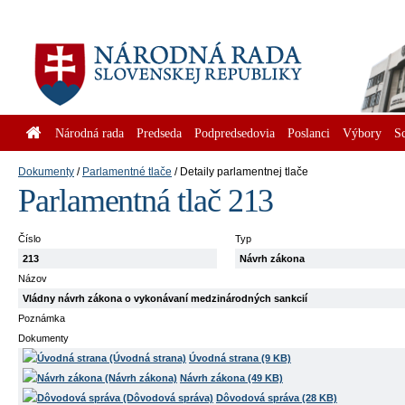
Národná rada
Predseda
Podpredsedovia
Poslanci
Výbory
S
Dokumenty
Parlamentné tlače
Detaily parlamentnej tlače
Parlamentná tlač 213
Číslo
Typ
213
Návrh zákona
Názov
Vládny návrh zákona o vykonávaní medzinárodných sankcií
Poznámka
Dokumenty
Úvodná strana (9 KB)
Návrh zákona (49 KB)
Dôvodová správa (28 KB)