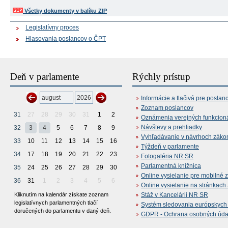
Všetky dokumenty v balíku ZIP
Legislatívny proces
Hlasovania poslancov o ČPT
Deň v parlamente
Rýchly prístup
Informácie a tlačivá pre poslan
Zoznam poslancov
31
27
28
29
30
31
1
2
Oznámenia verejných funkcion
Návštevy a prehliadky
32
3
4
5
6
7
8
9
Vyhľadávanie v návrhoch záko
33
10
11
12
13
14
15
16
Týždeň v parlamente
34
17
18
19
20
21
22
23
Fotogaléria NR SR
Parlamentná knižnica
35
24
25
26
27
28
29
30
Online vysielanie pre mobilné 
36
31
1
2
3
4
5
6
Online vysielanie na stránkac
Kliknutím na kalendár získate zoznam
Stáž v Kancelárii NR SR
legislatívnych parlamentných tlačí
Systém sledovania európskych z
doručených do parlamentu v daný deň.
GDPR - Ochrana osobných údajo