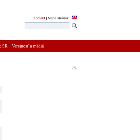
Kontakt
|
Mapa stránok
R SR
Verejnosť a médiá