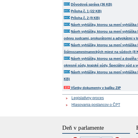
Dôvodová správa (36 KB)
Príloha č. 1 (22 KB)
Príloha č. 2 (9 KB)
Návrh vyhlášky, ktorou sa mení vyhláška M
Návrh vyhlášky, ktorou sa mení vyhláška 
odevu sudcami, prokurátormi a advokátmi v 
Návrh vyhlášky, ktorou sa mení vyhláška
štátnozamestnaneckých miest na súdoch (8 
Návrh vyhlášky, ktorou sa mení a dopĺňa
okresné súdy, krajské súdy, Špeciálny súd a 
Návrh vyhlášky, ktorou sa mení vyhláška 
KB)
Všetky dokumenty v balíku ZIP
Legislatívny proces
Hlasovania poslancov o ČPT
Deň v parlamente