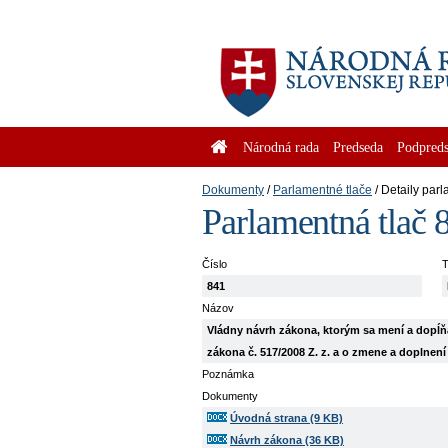
Národná rada
Predseda
Podpreds
Dokumenty
Parlamentné tlače
Detaily parl
Parlamentná tlač 
Číslo
T
841
Názov
Vládny návrh zákona, ktorým sa mení a dopĺňa
zákona č. 517/2008 Z. z. a o zmene a doplnen
Poznámka
Dokumenty
Úvodná strana (9 KB)
Návrh zákona (36 KB)