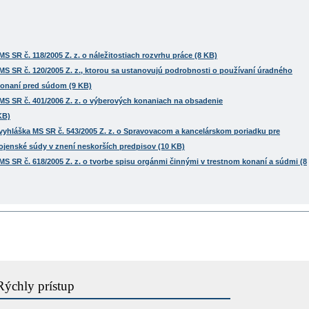
S SR č. 118/2005 Z. z. o náležitostiach rozvrhu práce (8 KB)
MS SR č. 120/2005 Z. z., ktorou sa ustanovujú podrobnosti o používaní úradného
konaní pred súdom (9 KB)
 MS SR č. 401/2006 Z. z. o výberových konaniach na obsadenie
KB)
 vyhláška MS SR č. 543/2005 Z. z. o Spravovacom a kancelárskom poriadku pre
vojenské súdy v znení neskorších predpisov (10 KB)
MS SR č. 618/2005 Z. z. o tvorbe spisu orgánmi činnými v trestnom konaní a súdmi (8
Rýchly prístup