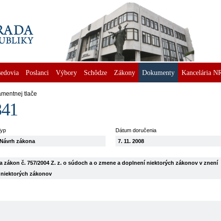
edovia
Poslanci
Výbory
Schôdze
Zákony
Dokumenty
Kancelária N
amentnej tlače
841
yp
Dátum doručenia
Návrh zákona
7. 11. 2008
 zákon č. 757/2004 Z. z. o súdoch a o zmene a doplnení niektorých zákonov v znení
í niektorých zákonov