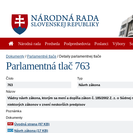
Národná rada
Predseda
Podpredsedovia
Poslanci
Výbory
S
Dokumenty
Parlamentné tlače
Detaily parlamentnej tlače
Parlamentná tlač 763
Číslo
Typ
763
Návrh zákona
Názov
Vládny návrh zákona, ktorým sa mení a dopĺňa zákon č. 185/2002 Z. z. o Súdnej 
niektorých zákonov v znení neskorších predpisov
Poznámka
Dokumenty
Úvodná strana (97 KB)
Návrh zákona (17 KB)