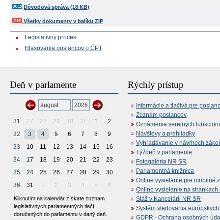
Dôvodová správa (18 KB)
Všetky dokumenty v balíku ZIP
Legislatívny proces
Hlasovania poslancov o ČPT
Deň v parlamente
Rýchly prístup
Informácie a tlačivá pre poslan
Zoznam poslancov
31
27
28
29
30
31
1
2
Oznámenia verejných funkcion
Návštevy a prehliadky
32
3
4
5
6
7
8
9
Vyhľadávanie v návrhoch záko
33
10
11
12
13
14
15
16
Týždeň v parlamente
34
17
18
19
20
21
22
23
Fotogaléria NR SR
Parlamentná knižnica
35
24
25
26
27
28
29
30
Online vysielanie pre mobilné 
36
31
1
2
3
4
5
6
Online vysielanie na stránkac
Kliknutím na kalendár získate zoznam
Stáž v Kancelárii NR SR
legislatívnych parlamentných tlačí
Systém sledovania európskych z
doručených do parlamentu v daný deň.
GDPR - Ochrana osobných údajo