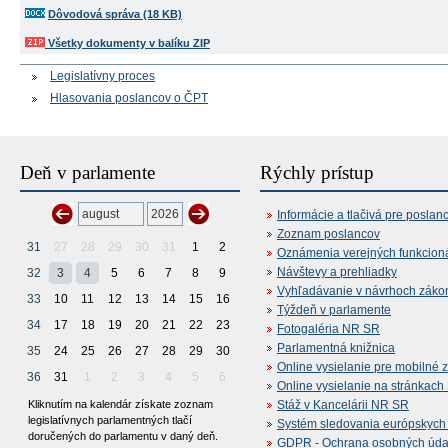
Dôvodová správa (18 KB)
Všetky dokumenty v balíku ZIP
Legislatívny proces
Hlasovania poslancov o ČPT
Deň v parlamente
Rýchly prístup
Informácie a tlačivá pre poslan
Zoznam poslancov
31
27
28
29
30
31
1
2
Oznámenia verejných funkcion
Návštevy a prehliadky
32
3
4
5
6
7
8
9
Vyhľadávanie v návrhoch záko
33
10
11
12
13
14
15
16
Týždeň v parlamente
34
17
18
19
20
21
22
23
Fotogaléria NR SR
Parlamentná knižnica
35
24
25
26
27
28
29
30
Online vysielanie pre mobilné 
36
31
1
2
3
4
5
6
Online vysielanie na stránkac
Kliknutím na kalendár získate zoznam
Stáž v Kancelárii NR SR
legislatívnych parlamentných tlačí
Systém sledovania európskych z
doručených do parlamentu v daný deň.
GDPR - Ochrana osobných údajo