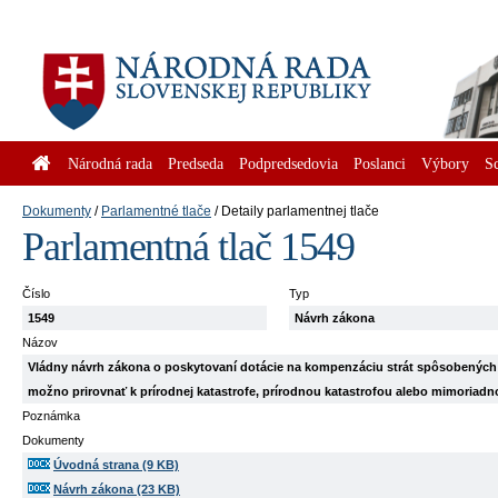
Národná rada
Predseda
Podpredsedovia
Poslanci
Výbory
S
Dokumenty
Parlamentné tlače
Detaily parlamentnej tlače
Parlamentná tlač 1549
Číslo
Typ
1549
Návrh zákona
Názov
Vládny návrh zákona o poskytovaní dotácie na kompenzáciu strát spôsobených
možno prirovnať k prírodnej katastrofe, prírodnou katastrofou alebo mimoriad
Poznámka
Dokumenty
Úvodná strana (9 KB)
Návrh zákona (23 KB)