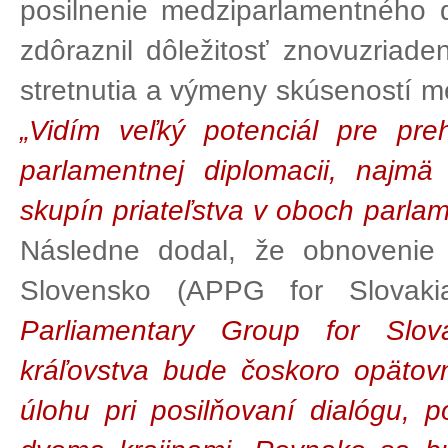
posilnenie medziparlamentného 
zdôraznil dôležitosť znovuzriade
stretnutia a výmeny skúseností m
„Vidím veľký potenciál pre pre
parlamentnej diplomacii, najmä
skupín priateľstva v oboch parla
Následne dodal, že obnovenie 
Slovensko (APPG for Slovakia
Parliamentary Group for Slo
kráľovstva bude čoskoro opätovn
úlohu pri posilňovaní dialógu,