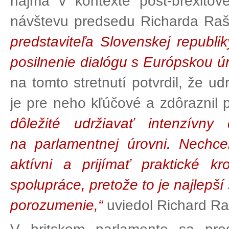
najmä v kontexte post-brexitove
návštevu predsedu Richarda Raših
predstaviteľa Slovenskej republi
posilnenie dialógu s Európskou ún
na tomto stretnutí potvrdil, že u
je pre neho kľúčové a zdôraznil 
dôležité udržiavať intenzívn
na parlamentnej úrovni. Nechce
aktívni a prijímať praktické k
spolupráce, pretože to je najlep
porozumenie,“
uviedol Richard Ra