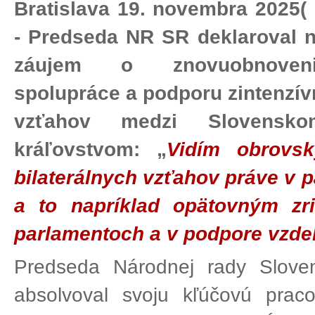
Bratislava 19. novembra 2025(
- Predseda NR SR deklaroval n
záujem o znovuobnoveni
spolupráce a podporu zintenzív
vzťahov medzi Slovensk
kráľovstvom: „
Vidím obrovsk
bilaterálnych vzťahov práve v p
a to napríklad opätovným zr
parlamentoch a v podpore vzdel
Predseda Národnej rady Sloven
absolvoval svoju kľúčovú prac