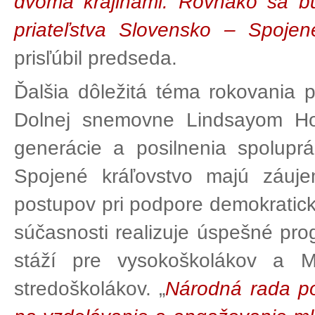
dvoma krajinami. Rovnako sa b
priateľstva Slovensko – Spojen
prisľúbil predseda.
Ďalšia dôležitá téma rokovania
Dolnej snemovne Lindsayom Ho
generácie a posilnenia spolupr
Spojené kráľovstvo majú záuj
postupov pri podpore demokratic
súčasnosti realizuje úspešné pr
stáží pre vysokoškolákov a M
stredoškolákov. „
Národná rada p