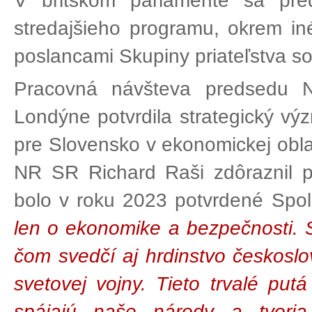
V britskom parlamente sa pr
stredajšieho programu, okrem iné
poslancami Skupiny priateľstva 
Pracovná návšteva predsedu 
Londýne potvrdila strategický v
pre Slovensko v ekonomickej obl
NR SR Richard Raši zdôraznil pe
bolo v roku 2023 potvrdené Spo
len o ekonomike a bezpečnosti. 
čom svedčí aj hrdinstvo českosl
svetovej vojny. Tieto trvalé put
spájajú naše národy a tvoria