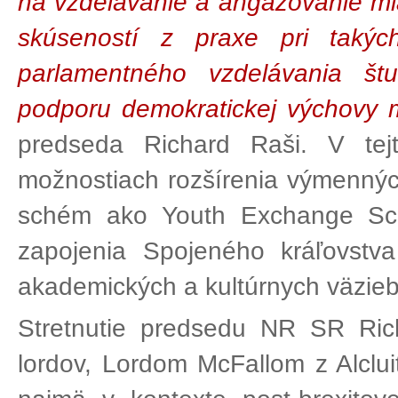
na vzdelávanie a angažovanie ml
skúseností z praxe pri taký
parlamentného vzdelávania štu
podporu demokratickej výchovy 
predseda Richard Raši. V tejto
možnostiach rozšírenia výmennýc
schém ako Youth Exchange Sch
zapojenia Spojeného kráľovstva
akademických a kultúrnych väzieb
Stretnutie predsedu NR SR Ri
lordov, Lordom McFallom z Alclu