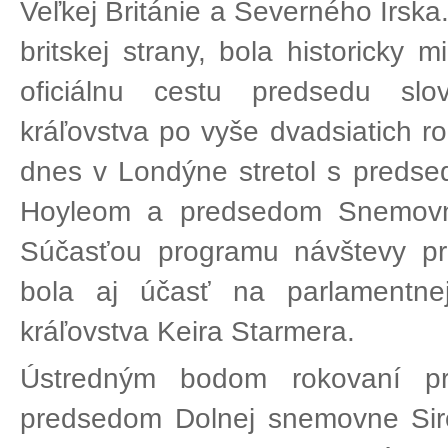
Veľkej Británie a Severného Írska
britskej strany, bola historicky
oficiálnu cestu predsedu sl
kráľovstva po vyše dvadsiatich 
dnes v Londýne stretol s preds
Hoyleom a predsedom Snemovne
Súčasťou programu návštevy p
bola aj účasť na parlamentne
kráľovstva Keira Starmera.
Ústredným bodom rokovaní 
predsedom Dolnej snemovne Si