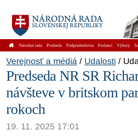
Národná rada
Predseda
Podpredsedovia
Poslanci
Výbory
S
Verejnosť a médiá
Udalosti
Uda
Predseda NR SR Richard
návšteve v britskom pa
rokoch
19. 11. 2025 17:01