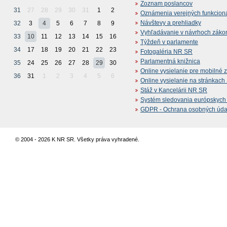
Zoznam poslancov
31
27
28
29
30
31
1
2
Oznámenia verejných funkcion
Návštevy a prehliadky
32
3
4
5
6
7
8
9
Vyhľadávanie v návrhoch záko
33
10
11
12
13
14
15
16
Týždeň v parlamente
34
17
18
19
20
21
22
23
Fotogaléria NR SR
Parlamentná knižnica
35
24
25
26
27
28
29
30
Online vysielanie pre mobilné 
36
31
1
2
3
4
5
6
Online vysielanie na stránkac
Stáž v Kancelárii NR SR
Systém sledovania európskych z
GDPR - Ochrana osobných údajo
© 2004 - 2026 K NR SR. Všetky práva vyhradené.