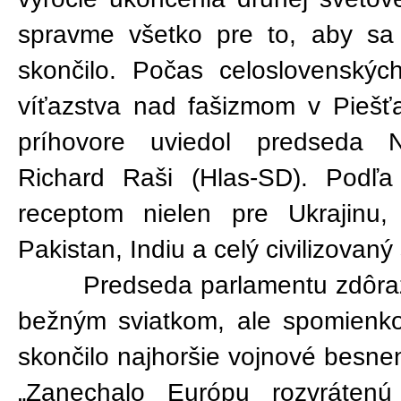
spravme všetko pre to, aby sa 
skončilo. Počas celoslovenskýc
víťazstva nad fašizmom v Piešť
príhovore uviedol predseda 
Richard Raši (Hlas-SD). Podľa
receptom nielen pre Ukrajinu
Pakistan, Indiu a celý civilizovaný 
Predseda parlamentu zdôraznil
bežným sviatkom, ale spomienk
skončilo najhoršie vojnové besneni
„Zanechalo Európu rozvráten