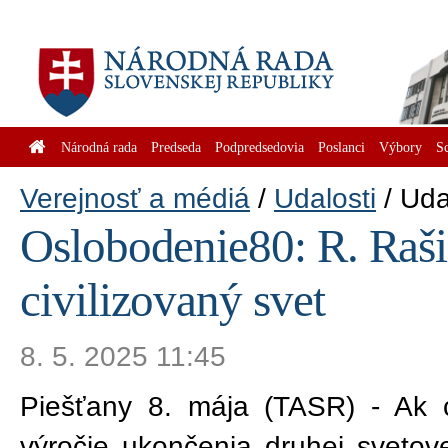
Národná rada
Predseda
Podpredsedovia
Poslanci
Výbory
S
Verejnosť a médiá
Udalosti
Uda
Oslobodenie80: R. Raši
civilizovaný svet
8. 5. 2025 11:45
Piešťany 8. mája (TASR) - Ak 
výročie ukončenia druhej svetove