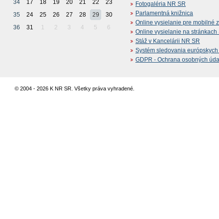
34
17
18
19
20
21
22
23
Fotogaléria NR SR
Parlamentná knižnica
35
24
25
26
27
28
29
30
Online vysielanie pre mobilné 
36
31
1
2
3
4
5
6
Online vysielanie na stránkac
Stáž v Kancelárii NR SR
Systém sledovania európskych z
GDPR - Ochrana osobných údajo
© 2004 - 2026 K NR SR. Všetky práva vyhradené.