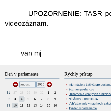
UPOZORNENIE: TASR ponúka 
videozáznam.
van mj
Deň v parlamente
Rýchly prístup
Informácie a tlačivá pre poslan
Zoznam poslancov
31
27
28
29
30
31
1
2
Oznámenia verejných funkcion
Návštevy a prehliadky
32
3
4
5
6
7
8
9
Vyhľadávanie v návrhoch záko
33
10
11
12
13
14
15
16
Týždeň v parlamente