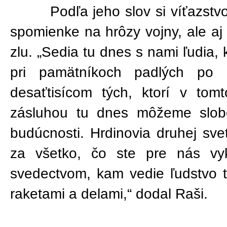
Podľa jeho slov si víťazstvo 
spomienke na hrôzy vojny, ale aj 
zlu. „Sedia tu dnes s nami ľudia, 
pri pamätníkoch padlých po
desaťtisícom tých, ktorí v tomt
zásluhou tu dnes môžeme slob
budúcnosti. Hrdinovia druhej sve
za všetko, čo ste pre nás vy
svedectvom, kam vedie ľudstvo 
raketami a delami,“ dodal Raši.