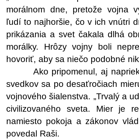
morálnom dne, pretože vojna v
ľudí to najhoršie, čo v ich vnútri 
prikázania a svet čakala dlhá o
morálky. Hrôzy vojny boli nepr
hovoriť, aby sa niečo podobné nik
Ako pripomenul, aj napriek v
svedkov sa po desaťročiach mier
vojnového šialenstva. „Trvalý a u
civilizovaného sveta. Mier je 
namiesto pokoja a zákonov vládn
povedal Raši.