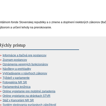
álnom fonde Slovenskej republiky a o zmene a doplnení niektorých zákonov (tlač 1
ýborom a určení lehoty na prerokovanie.
Rýchly prístup
Informácie a tlačivá pre poslancov
Zoznam poslancov
Oznámenia verejných funkcionárov
Návštevy a prehliadky
Vyhľadávanie v návrhoch zákonov
Týždeň v parlamente
Fotogaléria NR SR
Parlamentná knižnica
Online vysielanie pre mobilné zariadenia
Online vysielanie na stránkach STVR
Stáž v Kancelárii NR SR
Systém sledovania európskych záležitostí