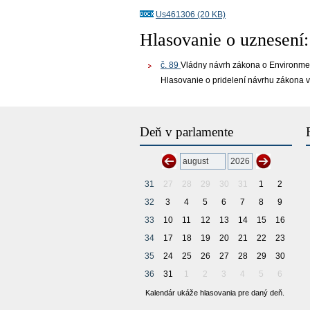
Us461306 (20 KB)
Hlasovanie o uznesení:
č. 89
Vládny návrh zákona o Environment
Hlasovanie o pridelení návrhu zákona v
Deň v parlamente
31
27
28
29
30
31
1
2
32
3
4
5
6
7
8
9
33
10
11
12
13
14
15
16
34
17
18
19
20
21
22
23
35
24
25
26
27
28
29
30
36
31
1
2
3
4
5
6
Kalendár ukáže hlasovania pre daný deň.