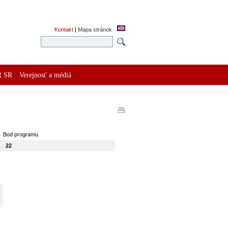
Kontakt
|
Mapa stránok
R SR
Verejnosť a médiá
Bod programu
22