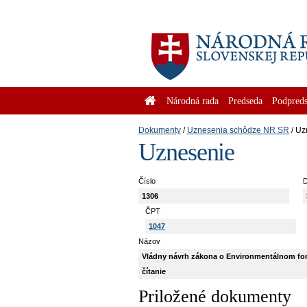
Národná rada
Predseda
Podpreds
Dokumenty
Uznesenia schôdze NR SR
Uz
Uznesenie
Číslo
1306
ČPT
1047
Názov
Vládny návrh zákona o Environmentálnom fond
čítanie
Priložené dokumenty