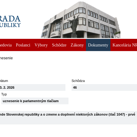
edovia
Poslanci
Výbory
Schôdze
Zákony
Dokumenty
Kancelária N
nesenie
Dátum
Schôdza
3. 2. 2026
46
Typ
uznesenie k parlamentným tlačiam
e Slovenskej republiky a o zmene a doplnení niektorých zákonov (tlač 1047) - prvé