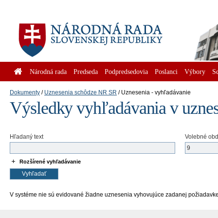
Národná rada
Predseda
Podpredsedovia
Poslanci
Výbory
S
Dokumenty
Uznesenia schôdze NR SR
Uznesenia - vyhľadávanie
Výsledky vyhľadávania v uzne
Hľadaný text
Volebné ob
Rozšírené vyhľadávanie
V systéme nie sú evidované žiadne uznesenia vyhovujúce zadanej požiadavke