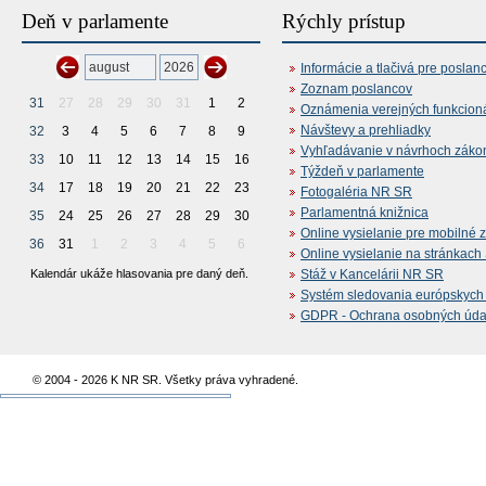
Deň v parlamente
Rýchly prístup
Informácie a tlačivá pre poslan
Zoznam poslancov
31
27
28
29
30
31
1
2
Oznámenia verejných funkcion
Návštevy a prehliadky
32
3
4
5
6
7
8
9
Vyhľadávanie v návrhoch záko
33
10
11
12
13
14
15
16
Týždeň v parlamente
34
17
18
19
20
21
22
23
Fotogaléria NR SR
Parlamentná knižnica
35
24
25
26
27
28
29
30
Online vysielanie pre mobilné 
36
31
1
2
3
4
5
6
Online vysielanie na stránkac
Kalendár ukáže hlasovania pre daný deň.
Stáž v Kancelárii NR SR
Systém sledovania európskych z
GDPR - Ochrana osobných údajo
© 2004 - 2026 K NR SR. Všetky práva vyhradené.