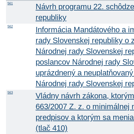
561
Návrh programu 22. schôdze
republiky
562
Informácia Mandátového a i
rady Slovenskej republiky o
Národnej rady Slovenskej rep
poslancov Národnej rady Slo
uprázdnený a neuplatňovaný
Národnej rady Slovenskej re
563
Vládny návrh zákona, ktorým
663/2007 Z. z. o minimálnej
predpisov a ktorým sa menia
(tlač 410)