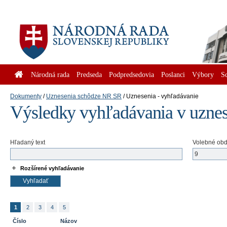
Národná rada
Predseda
Podpredsedovia
Poslanci
Výbory
S
Dokumenty
Uznesenia schôdze NR SR
Uznesenia - vyhľadávanie
Výsledky vyhľadávania v uzne
Hľadaný text
Volebné ob
Rozšírené vyhľadávanie
1
2
3
4
5
Číslo
Názov