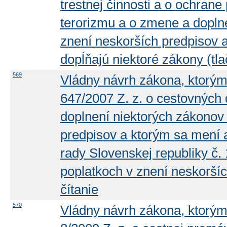
trestnej činnosti a o ochran
terorizmu a o zmene a dopln
znení neskorších predpisov 
dopĺňajú niektoré zákony (tla
569
Vládny návrh zákona, ktorým
647/2007 Z. z. o cestovných
doplnení niektorých zákonov
predpisov a ktorým sa mení 
rady Slovenskej republiky č.
poplatkoch v znení neskoršíc
čítanie
570
Vládny návrh zákona, ktorým