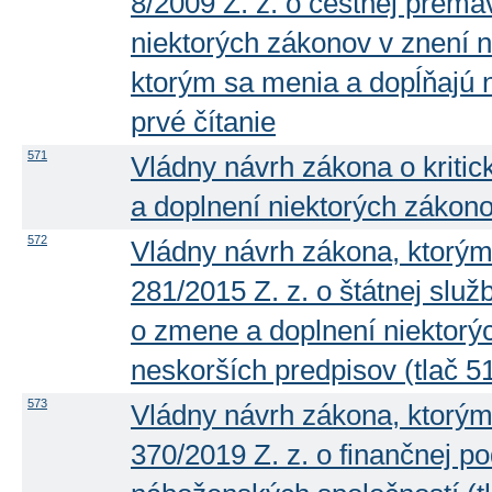
8/2009 Z. z. o cestnej prem
niektorých zákonov v znení 
ktorým sa menia a dopĺňajú n
prvé čítanie
571
Vládny návrh zákona o kritic
a doplnení niektorých zákonov
572
Vládny návrh zákona, ktorým
281/2015 Z. z. o štátnej slu
o zmene a doplnení niektorý
neskorších predpisov (tlač 51
573
Vládny návrh zákona, ktorým
370/2019 Z. z. o finančnej po