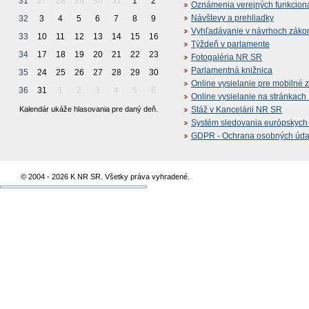
31
27
28
29
30
31
1
2
Oznámenia verejných funkcion
Návštevy a prehliadky
32
3
4
5
6
7
8
9
Vyhľadávanie v návrhoch záko
33
10
11
12
13
14
15
16
Týždeň v parlamente
34
17
18
19
20
21
22
23
Fotogaléria NR SR
Parlamentná knižnica
35
24
25
26
27
28
29
30
Online vysielanie pre mobilné 
36
31
1
2
3
4
5
6
Online vysielanie na stránkac
Kalendár ukáže hlasovania pre daný deň.
Stáž v Kancelárii NR SR
Systém sledovania európskych z
GDPR - Ochrana osobných údajo
© 2004 - 2026 K NR SR. Všetky práva vyhradené.