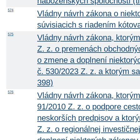
náboženských spoločností (tla
574
Vládny návrh zákona o niekt
súvisiacich s riadením kótova
575
Vládny návrh zákona, ktorým
Z. z. o premenách obchodnýc
o zmene a doplnení niektorý
č. 530/2023 Z. z. a ktorým s
398)
576
Vládny návrh zákona, ktorým
91/2010 Z. z. o podpore ces
neskorších predpisov a ktor
Z. z. o regionálnej investičn