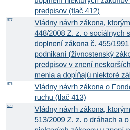
doplnení niektorých zákonov
predpisov (tlač 412)
577
Vládny návrh zákona, ktorým
448/2008 Z. z. o sociálnych
doplnení zákona č. 455/1991
podnikaní (živnostenský zák
predpisov v znení neskoršíc
menia a dopĺňajú niektoré zá
578
Vládny návrh zákona o Fond
ruchu (tlač 413)
579
Vládny návrh zákona, ktorým
513/2009 Z. z. o dráhach a 