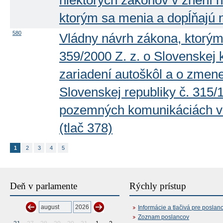
niektorých zákonov v znení 
ktorým sa menia a dopĺňajú n
580
Vládny návrh zákona, ktorým
359/2000 Z. z. o Slovenskej
zariadení autoškôl a o zmen
Slovenskej republiky č. 315/
pozemných komunikáciách v 
(tlač 378)
1
2
3
4
5
Deň v parlamente
Rýchly prístup
Informácie a tlačivá pre poslan
Zoznam poslancov