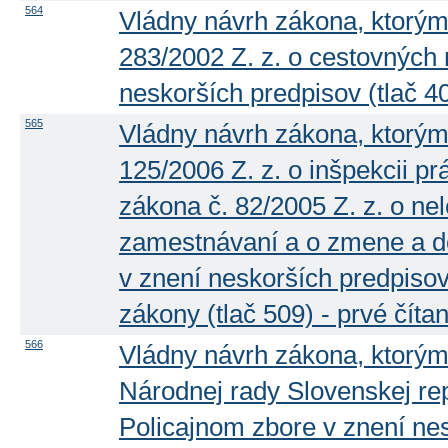
564
Vládny návrh zákona, ktorým
283/2002 Z. z. o cestovných
neskorších predpisov (tlač 4
565
Vládny návrh zákona, ktorým
125/2006 Z. z. o inšpekcii p
zákona č. 82/2005 Z. z. o ne
zamestnávaní a o zmene a d
v znení neskorších predpisov
zákony (tlač 509) - prvé čítan
566
Vládny návrh zákona, ktorým
Národnej rady Slovenskej rep
Policajnom zbore v znení ne