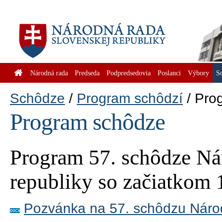
Národná rada
Predseda
Podpredsedovia
Poslanci
Výbory
S
Schôdze
Program schôdzí
Pro
Program schôdze
Program 57. schôdze Ná
republiky so začiatkom 
Pozvánka na 57. schôdzu Národ