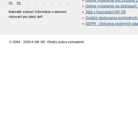
Online vysielanie pre mobilné 
36
31
1
2
3
4
5
6
Online vysielanie na stránkac
Kalendár zobrazí Informáciu o dennom
Stáž v Kancelárii NR SR
rokovaní pre daný deň.
Systém sledovania európskych z
GDPR - Ochrana osobných údajo
© 2004 - 2026 K NR SR. Všetky práva vyhradené.