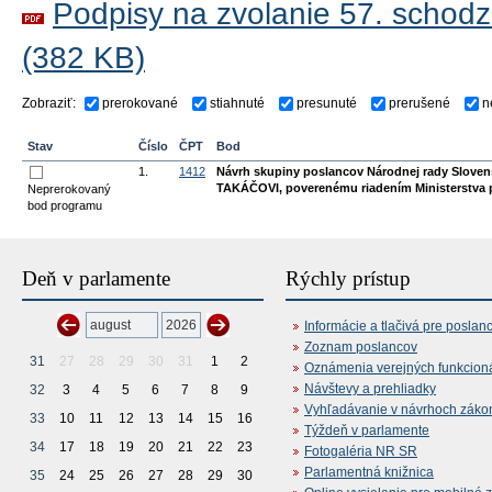
Podpisy na zvolanie 57. schodz
(382 KB)
Zobraziť:
prerokované
stiahnuté
presunuté
prerušené
n
Stav
Číslo
ČPT
Bod
1.
1412
Návrh skupiny poslancov Národnej rady Slovens
TAKÁČOVI, poverenému riadením Ministerstva pô
Neprerokovaný
bod programu
Deň v parlamente
Rýchly prístup
Informácie a tlačivá pre poslan
Zoznam poslancov
31
27
28
29
30
31
1
2
Oznámenia verejných funkcion
Návštevy a prehliadky
32
3
4
5
6
7
8
9
Vyhľadávanie v návrhoch záko
33
10
11
12
13
14
15
16
Týždeň v parlamente
34
17
18
19
20
21
22
23
Fotogaléria NR SR
Parlamentná knižnica
35
24
25
26
27
28
29
30