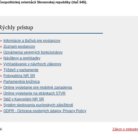
nopolitickej orientácii Slovenskej republiky (tlač 645).
Rýchly prístup
Informácie a tlačivá pre poslancov
Zoznam poslancov
Oznámenia verejných funkcionárov
Návštevy a prehliadky
Vyhľadávanie v návrhoch zákonov
Týždeň v parlamente
Fotogaléria NR SR
Parlamentná knižnica
Online vysielanie pre mobilné zariadenia
Online vysielanie na stránkach STVR
Stáž v Kancelárii NR SR
Systém sledovania európskych záležitostí
GDPR - Ochrana osobných údajov, Privacy Policy
é.
Zákon o slobodn