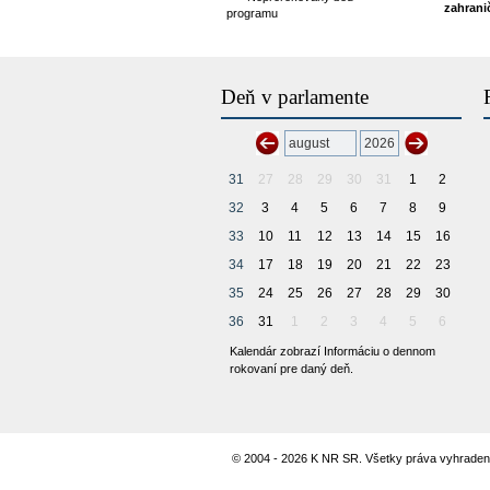
zahranič
programu
Deň v parlamente
31
27
28
29
30
31
1
2
32
3
4
5
6
7
8
9
33
10
11
12
13
14
15
16
34
17
18
19
20
21
22
23
35
24
25
26
27
28
29
30
36
31
1
2
3
4
5
6
Kalendár zobrazí Informáciu o dennom
rokovaní pre daný deň.
© 2004 - 2026 K NR SR. Všetky práva vyhraden