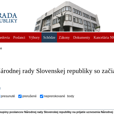
edovia
Poslanci
Výbory
Schôdze
Zákony
Dokumenty
Kancelária N
ze
rodnej rady Slovenskej republiky so zači
)
presunuté
prerušené
neprerokované
body
kupiny poslancov Národnej rady Slovenskej republiky na prijatie uznesenia Národnej 