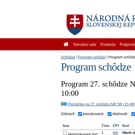
Národná rada
Predseda
Podpreds
Schôdze
Program schôdzí
Program schôd
Program schôdze
Program 27. schôdze Ná
10:00
Pozvánka na 27. schôdzu NR SR (15 KB
Zobraziť:
prerokované
stiahnuté
Stav
Číslo
ČPT
Bod
1.
645
Návrh s
Neprerokovaný bod