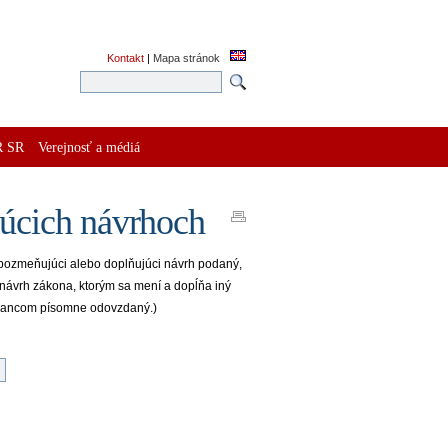
Kontakt
|
Mapa stránok
R SR
Verejnosť a médiá
úcich návrhoch
 pozmeňujúci alebo doplňujúci návrh podaný,
návrh zákona, ktorým sa mení a dopĺňa iný
poslancom písomne odovzdaný.)