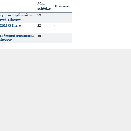
Číslo
Hlasovanie
schôdze
orým sa dopĺňa zákon
23
-
orých zákonov
2/1993 Z. z. o
22
-
a životné prostredie a
19
-
 zákonov