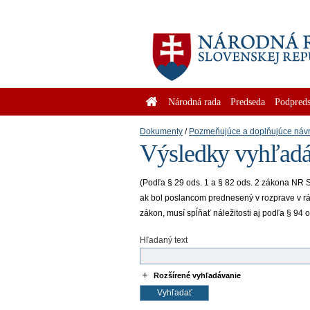
Národná rada
Predseda
Podpreds
Dokumenty
Pozmeňujúce a doplňujúce náv
Výsledky vyhľadá
(Podľa § 29 ods. 1 a § 82 ods. 2 zákona NR 
ak bol poslancom prednesený v rozprave v rá
zákon, musí spĺňať náležitosti aj podľa § 9
Hľadaný text
Rozšírené vyhľadávanie