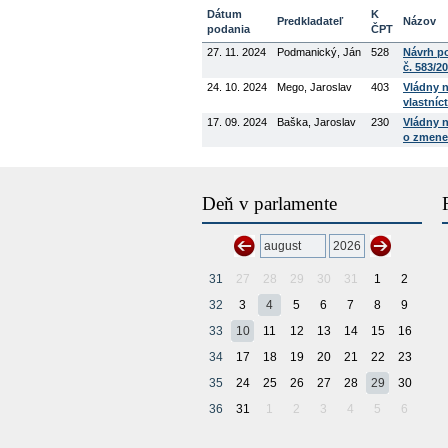
Dátum
K
Predkladateľ
Názov
podania
ČPT
27. 11. 2024
Podmanický, Ján
528
Návrh p
č. 583/2
24. 10. 2024
Mego, Jaroslav
403
Vládny n
vlastníc
17. 09. 2024
Baška, Jaroslav
230
Vládny n
o zmene 
Deň v parlamente
31
27
28
29
30
31
1
2
32
3
4
5
6
7
8
9
33
10
11
12
13
14
15
16
34
17
18
19
20
21
22
23
35
24
25
26
27
28
29
30
36
31
1
2
3
4
5
6