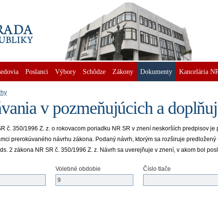
edovia
Poslanci
Výbory
Schôdze
Zákony
Dokumenty
Kancelária N
rhy
vania v pozmeňujúcich a doplňuj
SR č. 350/1996 Z. z. o rokovacom poriadku NR SR v znení neskorších predpisov je
mci prerokúvaného návrhu zákona. Podaný návrh, ktorým sa rozširuje predložený 
4 ods. 2 zákona NR SR č. 350/1996 Z. z. Návrh sa uverejňuje v znení, v akom bol 
Volebné obdobie
Číslo tlače