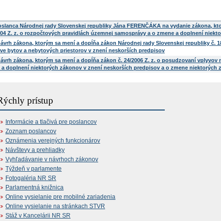
oslanca Národnej rady Slovenskej republiky Jána FERENČÁKA na vydanie zákona, kt
004 Z. z. o rozpočtových pravidlách územnej samosprávy a o zmene a doplnení niekt
ávrh zákona, ktorým sa mení a dopĺňa zákon Národnej rady Slovenskej republiky č. 18
tve bytov a nebytových priestorov v znení neskorších predpisov
ávrh zákona, ktorým sa mení a dopĺňa zákon č. 24/2006 Z. z. o posudzovaní vplyvov n
a doplnení niektorých zákonov v znení neskorších predpisov a o zmene niektorých
Rýchly prístup
Informácie a tlačivá pre poslancov
Zoznam poslancov
Oznámenia verejných funkcionárov
Návštevy a prehliadky
Vyhľadávanie v návrhoch zákonov
Týždeň v parlamente
Fotogaléria NR SR
Parlamentná knižnica
Online vysielanie pre mobilné zariadenia
Online vysielanie na stránkach STVR
Stáž v Kancelárii NR SR