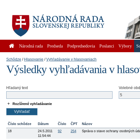
Národná rada
Predseda
Podpredsedovia
Poslanci
Výbory
S
Schôdze
Hlasovanie
Vyhľadávanie v hlasovaniach
Výsledky vyhľadávania v hlas
Hľadaný text
Volebné ob
Rozšírené vyhľadávanie
Číslo schôdze
Dátum
Číslo
ČPT
Názov
18
24.5.2011
92
254
Správa o stave ochrany osobných údaj
11:54:44