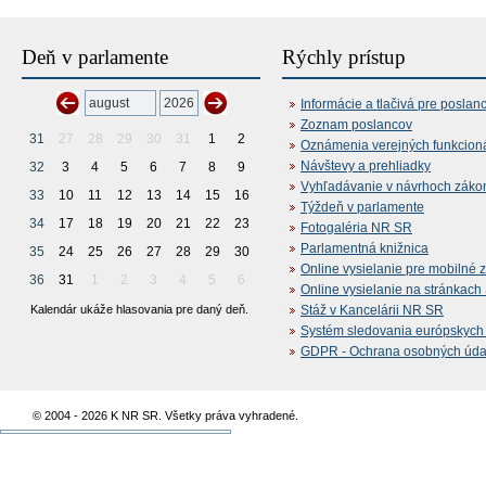
Deň v parlamente
Rýchly prístup
Informácie a tlačivá pre poslan
Zoznam poslancov
31
27
28
29
30
31
1
2
Oznámenia verejných funkcion
Návštevy a prehliadky
32
3
4
5
6
7
8
9
Vyhľadávanie v návrhoch záko
33
10
11
12
13
14
15
16
Týždeň v parlamente
34
17
18
19
20
21
22
23
Fotogaléria NR SR
Parlamentná knižnica
35
24
25
26
27
28
29
30
Online vysielanie pre mobilné 
36
31
1
2
3
4
5
6
Online vysielanie na stránkac
Kalendár ukáže hlasovania pre daný deň.
Stáž v Kancelárii NR SR
Systém sledovania európskych z
GDPR - Ochrana osobných údajo
© 2004 - 2026 K NR SR. Všetky práva vyhradené.