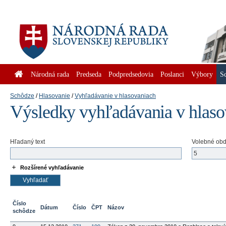
Národná rada
Predseda
Podpredsedovia
Poslanci
Výbory
S
Schôdze
Hlasovanie
Vyhľadávanie v hlasovaniach
Výsledky vyhľadávania v hlas
Hľadaný text
Volebné ob
Rozšírené vyhľadávanie
Číslo
Dátum
Číslo
ČPT
Názov
schôdze