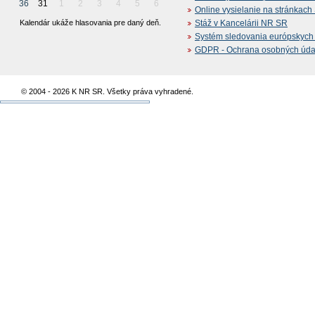
36
31
1
2
3
4
5
6
Online vysielanie na stránkac
Kalendár ukáže hlasovania pre daný deň.
Stáž v Kancelárii NR SR
Systém sledovania európskych z
GDPR - Ochrana osobných údajo
© 2004 - 2026 K NR SR. Všetky práva vyhradené.