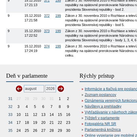
9
15.12.2010
371
199
Zákon z 30. novembra 2010 o Rozhlase a televíz
17:21:13
republiky na opätovné prerokovanie Národnou rad
prezidenta Slovenskej republiky - bod 2.
9
15.12.2010
372
199
Zákon z 30. novembra 2010 o Rozhlase a televíz
17:21:58
republiky na opätovné prerokovanie Národnou rad
prezidenta Slovenskej republiky - bod 5.
9
15.12.2010
373
199
Zákon z 30. novembra 2010 o Rozhlase a televíz
17:22:52
republiky na opätovné prerokovanie Národnou rad
prezidenta Slovenskej republiky - body 1, 3, 4, 6
9
15.12.2010
374
199
Zákon z 30. novembra 2010 o Rozhlase a televíz
17:24:19
republiky na opätovné prerokovanie Národnou rad
celku.
Deň v parlamente
Rýchly prístup
Informácie a tlačivá pre poslan
Zoznam poslancov
31
27
28
29
30
31
1
2
Oznámenia verejných funkcion
Návštevy a prehliadky
32
3
4
5
6
7
8
9
Vyhľadávanie v návrhoch záko
33
10
11
12
13
14
15
16
Týždeň v parlamente
34
17
18
19
20
21
22
23
Fotogaléria NR SR
Parlamentná knižnica
35
24
25
26
27
28
29
30
Online vysielanie pre mobilné 