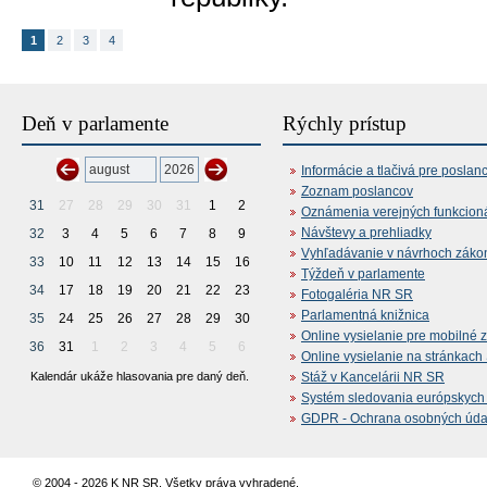
1
2
3
4
Deň v parlamente
Rýchly prístup
Informácie a tlačivá pre poslan
Zoznam poslancov
31
27
28
29
30
31
1
2
Oznámenia verejných funkcion
Návštevy a prehliadky
32
3
4
5
6
7
8
9
Vyhľadávanie v návrhoch záko
33
10
11
12
13
14
15
16
Týždeň v parlamente
34
17
18
19
20
21
22
23
Fotogaléria NR SR
Parlamentná knižnica
35
24
25
26
27
28
29
30
Online vysielanie pre mobilné 
36
31
1
2
3
4
5
6
Online vysielanie na stránkac
Kalendár ukáže hlasovania pre daný deň.
Stáž v Kancelárii NR SR
Systém sledovania európskych z
GDPR - Ochrana osobných údajo
© 2004 - 2026 K NR SR. Všetky práva vyhradené.