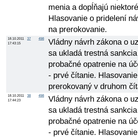
menia a dopĺňajú niektoré 
Hlasovanie o pridelení n
na prerokovanie.
18.10.2011
37
498
Vládny návrh zákona o uz
17:43:15
sa ukladá trestná sankci
probačné opatrenie na úče
- prvé čítanie. Hlasovani
prerokovaný v druhom čít
18.10.2011
38
498
Vládny návrh zákona o uz
17:44:23
sa ukladá trestná sankci
probačné opatrenie na úče
- prvé čítanie. Hlasovani