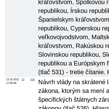
kráľovstvom, Spolkovou 
republikou, Írskou republ
Španielskym kráľovstvom,
republikou, Cyperskou r
veľkovojvodstvom, Malts
kráľovstvom, Rakúskou re
Slovinskou republikou, S
republikou a Európskym 
(tlač 531) - tretie čítani
13.10.2011
10
526
Návrh vlády na skrátené 
17:08:08
zákona, ktorým sa mení a
špecifických štátnych zá
zákonov (tlač 526). Hlas