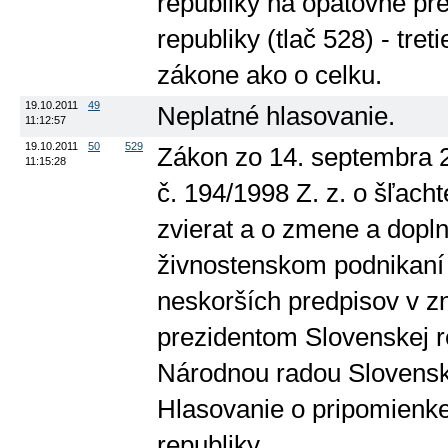
republiky na opätovné pr
republiky (tlač 528) - tre
zákone ako o celku.
19.10.2011
49
Neplatné hlasovanie.
11:12:57
19.10.2011
50
529
Zákon zo 14. septembra 
11:15:28
č. 194/1998 Z. z. o šľac
zvierat a o zmene a dopl
živnostenskom podnikaní 
neskorších predpisov v z
prezidentom Slovenskej r
Národnou radou Slovenskej
Hlasovanie o pripomienke 
republiky.