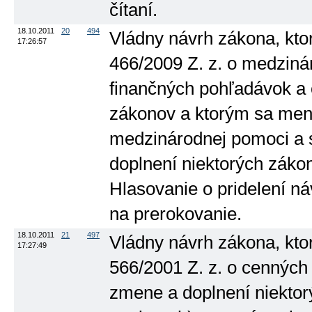
čítaní.
18.10.2011
20
494
Vládny návrh zákona, kto
17:26:57
466/2009 Z. z. o medziná
finančných pohľadávok a 
zákonov a ktorým sa mení
medzinárodnej pomoci a s
doplnení niektorých zákono
Hlasovanie o pridelení n
na prerokovanie.
18.10.2011
21
497
Vládny návrh zákona, kto
17:27:49
566/2001 Z. z. o cenných
zmene a doplnení niekto