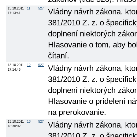
13.10.2011
11
527
Vládny návrh zákona, kto
17:13:41
381/2010 Z. z. o špecifi
doplnení niektorých zákono
Hlasovanie o tom, aby b
čítaní.
13.10.2011
12
527
Vládny návrh zákona, kto
17:14:46
381/2010 Z. z. o špecifi
doplnení niektorých zákono
Hlasovanie o pridelení n
na prerokovanie.
13.10.2011
13
527
Vládny návrh zákona, kto
18:30:02
381/2010 Z. z. o špecifi