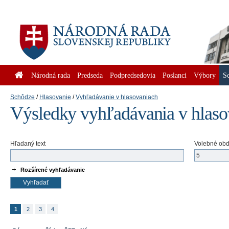
Národná rada
Predseda
Podpredsedovia
Poslanci
Výbory
S
Schôdze
Hlasovanie
Vyhľadávanie v hlasovaniach
Výsledky vyhľadávania v hlas
Hľadaný text
Volebné ob
Rozšírené vyhľadávanie
1
2
3
4