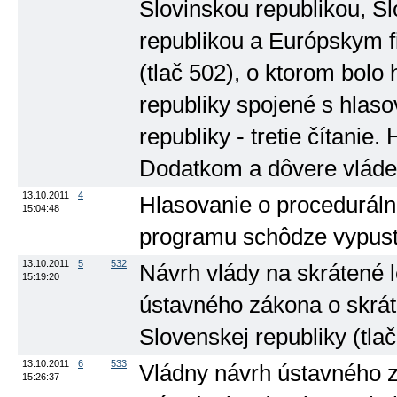
Slovinskou republikou, S
republikou a Európskym 
(tlač 502), o ktorom bolo
republiky spojené s hlas
republiky - tretie čítanie
Dodatkom a dôvere vláde 
13.10.2011
4
Hlasovanie o proceduráln
15:04:48
programu schôdze vypusti
13.10.2011
5
532
Návrh vlády na skrátené 
15:19:20
ústavného zákona o skrát
Slovenskej republiky (tla
13.10.2011
6
533
Vládny návrh ústavného z
15:26:37