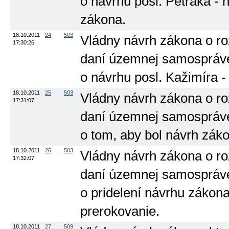
o návrhu posl. Petráka -
zákona.
18.10.2011
24
503
Vládny návrh zákona o ro
17:30:26
daní územnej samospráve (
o návrhu posl. Kažimíra -
18.10.2011
25
503
Vládny návrh zákona o ro
17:31:07
daní územnej samospráve (
o tom, aby bol návrh zák
18.10.2011
26
503
Vládny návrh zákona o ro
17:32:07
daní územnej samospráve (
o pridelení návrhu zákon
prerokovanie.
18.10.2011
27
509