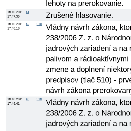
lehoty na prerokovanie.
18.10.2011
41
Zrušené hlasovanie.
17:47:35
18.10.2011
42
510
Vládny návrh zákona, kto
17:48:18
238/2006 Z. z. o Národn
jadrových zariadení a na
palivom a rádioaktívnymi
zmene a doplnení niektor
predpisov (tlač 510) - prv
návrh zákona prerokovaný
18.10.2011
43
510
Vládny návrh zákona, kto
17:49:41
238/2006 Z. z. o Národn
jadrových zariadení a na