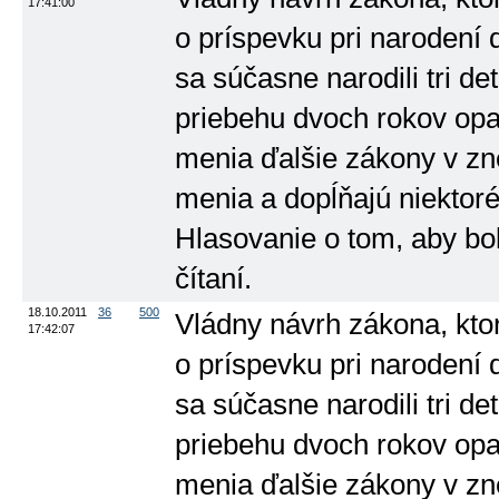
17:41:00
o príspevku pri narodení 
sa súčasne narodili tri de
priebehu dvoch rokov opa
menia ďalšie zákony v zn
menia a dopĺňajú niektoré 
Hlasovanie o tom, aby b
čítaní.
18.10.2011
36
500
Vládny návrh zákona, kto
17:42:07
o príspevku pri narodení 
sa súčasne narodili tri de
priebehu dvoch rokov opa
menia ďalšie zákony v zn