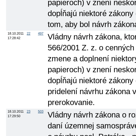
papieroch) v znení nesko
dopĺňajú niektoré zákony (
tom, aby bol návrh zákon
18.10.2011
22
497
Vládny návrh zákona, kto
17:28:42
566/2001 Z. z. o cenných
zmene a doplnení niekto
papieroch) v znení nesko
dopĺňajú niektoré zákony (
pridelení návrhu zákona 
prerokovanie.
18.10.2011
23
503
Vládny návrh zákona o ro
17:29:50
daní územnej samospráve (