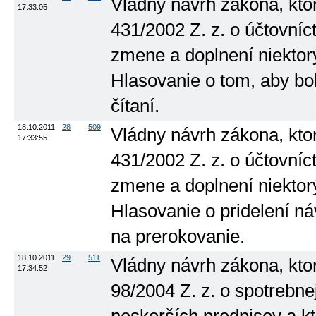
Vládny návrh zákona, kto
17:33:05
431/2002 Z. z. o účtovníc
zmene a doplnení niektorý
Hlasovanie o tom, aby b
čítaní.
18.10.2011
28
509
Vládny návrh zákona, kto
17:33:55
431/2002 Z. z. o účtovníc
zmene a doplnení niektorý
Hlasovanie o pridelení n
na prerokovanie.
18.10.2011
29
511
Vládny návrh zákona, kto
17:34:52
98/2004 Z. z. o spotrebne