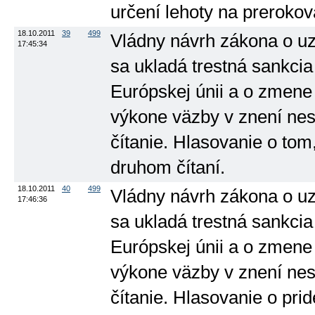
určení lehoty na prerokov
18.10.2011
39
499
Vládny návrh zákona o uz
17:45:34
sa ukladá trestná sankci
Európskej únii a o zmene 
výkone väzby v znení nesk
čítanie. Hlasovanie o to
druhom čítaní.
18.10.2011
40
499
Vládny návrh zákona o uz
17:46:36
sa ukladá trestná sankci
Európskej únii a o zmene 
výkone väzby v znení nesk
čítanie. Hlasovanie o pri