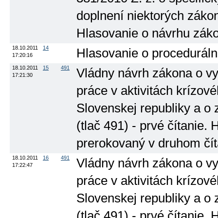
doplnení niektorých zákono
Hlasovanie o návrhu záko
18.10.2011
14
Hlasovanie o proceduráln
17:20:16
18.10.2011
15
491
Vládny návrh zákona o vys
17:21:30
práce v aktivitách kríz
Slovenskej republiky a o
(tlač 491) - prvé čítanie
prerokovaný v druhom čít
18.10.2011
16
491
Vládny návrh zákona o vys
17:22:47
práce v aktivitách kríz
Slovenskej republiky a o
(tlač 491) - prvé čítanie.