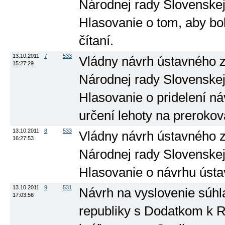
Národnej rady Slovenskej r
Hlasovanie o tom, aby b
čítaní.
13.10.2011
7
533
Vládny návrh ústavného z
15:27:29
Národnej rady Slovenskej r
Hlasovanie o pridelení n
určení lehoty na prerokov
13.10.2011
8
533
Vládny návrh ústavného z
16:27:53
Národnej rady Slovenskej r
Hlasovanie o návrhu ústa
13.10.2011
9
531
Návrh na vyslovenie súhl
17:03:56
republiky s Dodatkom k 