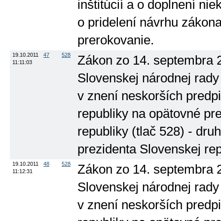
inštitúcií a o doplnení ni
o pridelení návrhu zákon
prerokovanie.
19.10.2011
47
528
Zákon zo 14. septembra 
11:11:03
Slovenskej národnej rady
v znení neskorších predp
republiky na opätovné pr
republiky (tlač 528) - dr
prezidenta Slovenskej rep
19.10.2011
48
528
Zákon zo 14. septembra 
11:12:31
Slovenskej národnej rady
v znení neskorších predp