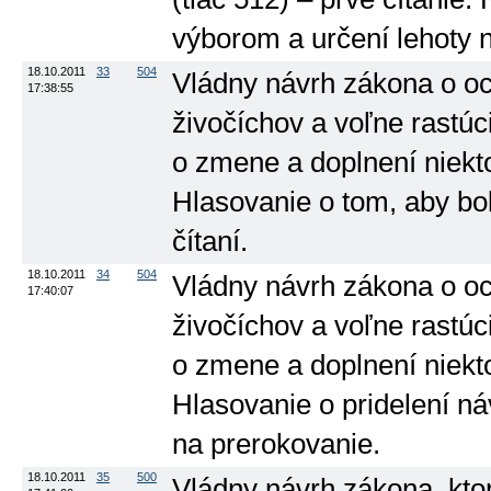
výborom a určení lehoty 
18.10.2011
33
504
Vládny návrh zákona o oc
17:38:55
živočíchov a voľne rastúc
o zmene a doplnení niekto
Hlasovanie o tom, aby b
čítaní.
18.10.2011
34
504
Vládny návrh zákona o oc
17:40:07
živočíchov a voľne rastúc
o zmene a doplnení niekto
Hlasovanie o pridelení n
na prerokovanie.
18.10.2011
35
500
Vládny návrh zákona, kto