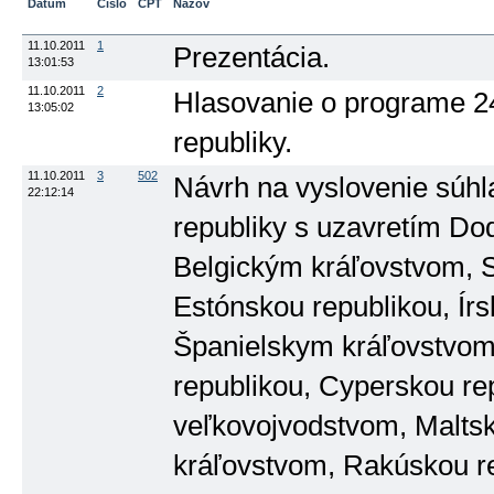
Dátum
Číslo
ČPT
Názov
11.10.2011
1
Prezentácia.
13:01:53
11.10.2011
2
Hlasovanie o programe 2
13:05:02
republiky.
11.10.2011
3
502
Návrh na vyslovenie súhl
22:12:14
republiky s uzavretím D
Belgickým kráľovstvom, 
Estónskou republikou, Írs
Španielskym kráľovstvom,
republikou, Cyperskou r
veľkovojvodstvom, Malts
kráľovstvom, Rakúskou re