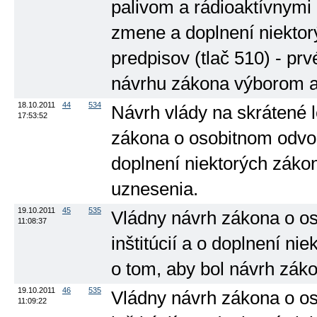
palivom a rádioaktívnymi
zmene a doplnení niektor
predpisov (tlač 510) - prv
návrhu zákona výborom a 
18.10.2011
44
534
Návrh vlády na skrátené 
17:53:52
zákona o osobitnom odvod
doplnení niektorých zákon
uznesenia.
19.10.2011
45
535
Vládny návrh zákona o o
11:08:37
inštitúcií a o doplnení ni
o tom, aby bol návrh zák
19.10.2011
46
535
Vládny návrh zákona o o
11:09:22