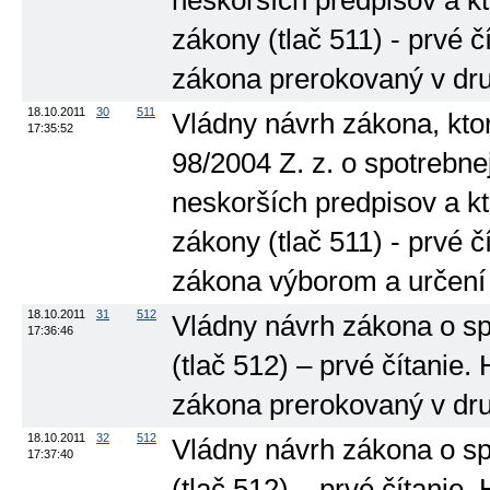
neskorších predpisov a k
zákony (tlač 511) - prvé č
zákona prerokovaný v dru
18.10.2011
30
511
Vládny návrh zákona, kto
17:35:52
98/2004 Z. z. o spotrebne
neskorších predpisov a k
zákony (tlač 511) - prvé č
zákona výborom a určení 
18.10.2011
31
512
Vládny návrh zákona o sp
17:36:46
(tlač 512) – prvé čítanie.
zákona prerokovaný v dru
18.10.2011
32
512
Vládny návrh zákona o sp
17:37:40
(tlač 512) – prvé čítanie