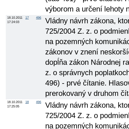
výborom a určení lehoty 
18.10.2011
17
496
Vládny návrh zákona, kto
17:24:03
725/2004 Z. z. o podmien
na pozemných komunikáci
zákonov v znení neskorší
dopĺňa zákon Národnej ra
z. o správnych poplatkoch
496) - prvé čítanie. Hlas
prerokovaný v druhom čít
18.10.2011
18
496
Vládny návrh zákona, kto
17:25:05
725/2004 Z. z. o podmien
na pozemných komunikáci