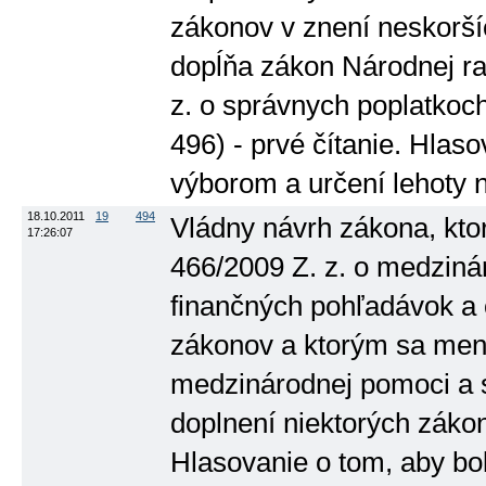
zákonov v znení neskorší
dopĺňa zákon Národnej ra
z. o správnych poplatkoch
496) - prvé čítanie. Hlas
výborom a určení lehoty 
18.10.2011
19
494
Vládny návrh zákona, kto
17:26:07
466/2009 Z. z. o medziná
finančných pohľadávok a 
zákonov a ktorým sa mení
medzinárodnej pomoci a s
doplnení niektorých zákono
Hlasovanie o tom, aby b