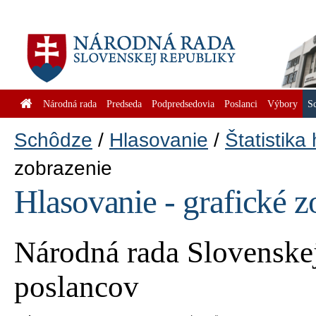
Národná rada
Predseda
Podpredsedovia
Poslanci
Výbory
S
Schôdze
Hlasovanie
Štatistika
zobrazenie
Hlasovanie - grafické z
Národná rada Slovenskej
poslancov