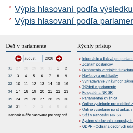
Výpis hlasovaní podľa výsledku
Výpis hlasovaní podľa parlame
Deň v parlamente
Rýchly prístup
Informácie a tlačivá pre poslan
Zoznam poslancov
31
27
28
29
30
31
1
2
Oznámenia verejných funkcion
Návštevy a prehliadky
32
3
4
5
6
7
8
9
Vyhľadávanie v návrhoch záko
33
10
11
12
13
14
15
16
Týždeň v parlamente
34
17
18
19
20
21
22
23
Fotogaléria NR SR
Parlamentná knižnica
35
24
25
26
27
28
29
30
Online vysielanie pre mobilné 
36
31
1
2
3
4
5
6
Online vysielanie na stránkac
Kalendár ukáže hlasovania pre daný deň.
Stáž v Kancelárii NR SR
Systém sledovania európskych z
GDPR - Ochrana osobných údajo