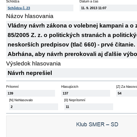
Schôdza
Dátum a čas
Schôdza č. 23
11. 9. 2013 11:07
Názov hlasovania
Vládny návrh zákona o volebnej kampani a o 
85/2005 Z. z. o politických stranách a politick
neskorších predpisov (tlač 660) - prvé čítanie
Abrhána, aby návrh prerokovali aj ďalšie výb
Výsledok hlasovania
Návrh neprešiel
Prítomní
Hlasujúcich
[Z] Za hlasov
139
137
54
[N] Nehlasovalo
[0] Neprítomní
2
11