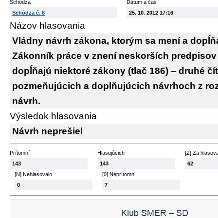
Schôdza
Dátum a čas
Schôdza č. 8
25. 10. 2012 17:16
Názov hlasovania
Vládny návrh zákona, ktorým sa mení a dopĺňa
Zákonník práce v znení neskorších predpisov
dopĺňajú niektoré zákony (tlač 186) – druhé čí
pozmeňujúcich a doplňujúcich návrhoch z rozp
návrh.
Výsledok hlasovania
Návrh neprešiel
Prítomní
Hlasujúcich
[Z] Za hlasov
143
143
62
[N] Nehlasovalo
[0] Neprítomní
0
7