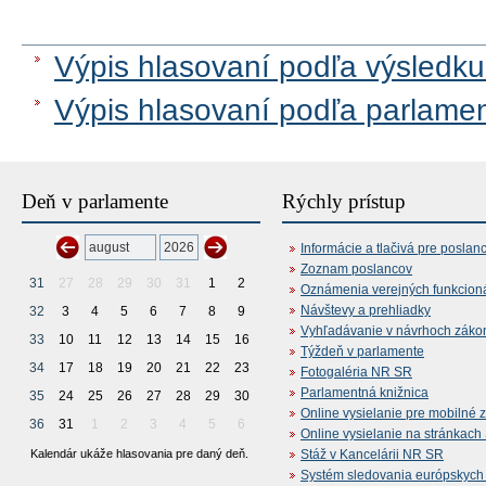
Výpis hlasovaní podľa výsledku
Výpis hlasovaní podľa parlame
Deň v parlamente
Rýchly prístup
Informácie a tlačivá pre poslan
Zoznam poslancov
31
27
28
29
30
31
1
2
Oznámenia verejných funkcion
Návštevy a prehliadky
32
3
4
5
6
7
8
9
Vyhľadávanie v návrhoch záko
33
10
11
12
13
14
15
16
Týždeň v parlamente
34
17
18
19
20
21
22
23
Fotogaléria NR SR
Parlamentná knižnica
35
24
25
26
27
28
29
30
Online vysielanie pre mobilné 
36
31
1
2
3
4
5
6
Online vysielanie na stránkac
Kalendár ukáže hlasovania pre daný deň.
Stáž v Kancelárii NR SR
Systém sledovania európskych z