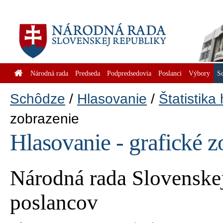
Národná rada
Predseda
Podpredsedovia
Poslanci
Výbory
S
Schôdze
Hlasovanie
Štatistika
zobrazenie
Hlasovanie - grafické z
Národná rada Slovenskej
poslancov