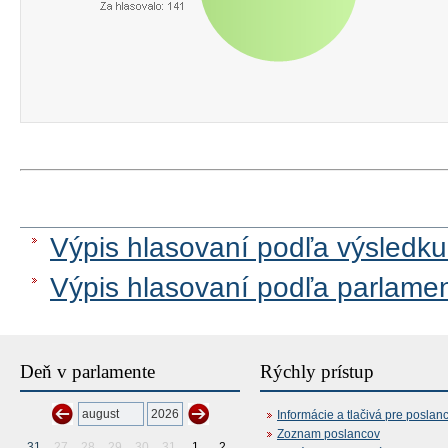
Výpis hlasovaní podľa výsledku
Výpis hlasovaní podľa parlame
Deň v parlamente
Rýchly prístup
Informácie a tlačivá pre poslan
Zoznam poslancov
31
27
28
29
30
31
1
2