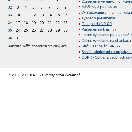
Oznámenia verejných funkcion
Návštevy a prehliadky
32
3
4
5
6
7
8
9
Vyhľadávanie v návrhoch záko
33
10
11
12
13
14
15
16
Týždeň v parlamente
34
17
18
19
20
21
22
23
Fotogaléria NR SR
Parlamentná knižnica
35
24
25
26
27
28
29
30
Online vysielanie pre mobilné 
36
31
1
2
3
4
5
6
Online vysielanie na stránkac
Kalendár ukáže hlasovania pre daný deň.
Stáž v Kancelárii NR SR
Systém sledovania európskych z
GDPR - Ochrana osobných údajo
© 2004 - 2026 K NR SR. Všetky práva vyhradené.