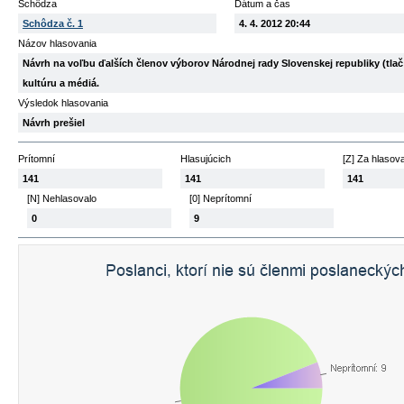
Schôdza
Dátum a čas
Schôdza č. 1
4. 4. 2012 20:44
Názov hlasovania
Návrh na voľbu ďalších členov výborov Národnej rady Slovenskej republiky (tlač
kultúru a médiá.
Výsledok hlasovania
Návrh prešiel
Prítomní
Hlasujúcich
[Z] Za hlasov
141
141
141
[N] Nehlasovalo
[0] Neprítomní
0
9