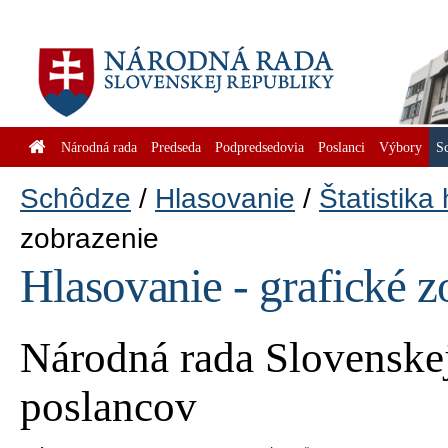
Národná rada
Predseda
Podpredsedovia
Poslanci
Výbory
S
Schôdze
Hlasovanie
Štatistika
zobrazenie
Hlasovanie - grafické z
Národná rada Slovenskej
poslancov