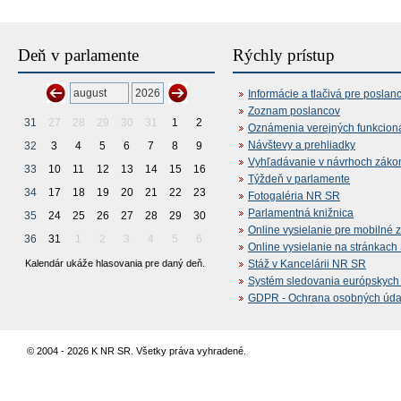
Deň v parlamente
Rýchly prístup
Informácie a tlačivá pre poslan
Zoznam poslancov
31
27
28
29
30
31
1
2
Oznámenia verejných funkcion
Návštevy a prehliadky
32
3
4
5
6
7
8
9
Vyhľadávanie v návrhoch záko
33
10
11
12
13
14
15
16
Týždeň v parlamente
34
17
18
19
20
21
22
23
Fotogaléria NR SR
Parlamentná knižnica
35
24
25
26
27
28
29
30
Online vysielanie pre mobilné 
36
31
1
2
3
4
5
6
Online vysielanie na stránkac
Kalendár ukáže hlasovania pre daný deň.
Stáž v Kancelárii NR SR
Systém sledovania európskych z
GDPR - Ochrana osobných údajo
© 2004 - 2026 K NR SR. Všetky práva vyhradené.