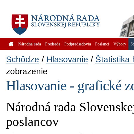
Národná rada
Predseda
Podpredsedovia
Poslanci
Výbory
S
Schôdze
Hlasovanie
Štatistika
zobrazenie
Hlasovanie - grafické z
Národná rada Slovenskej
poslancov