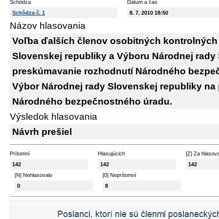
Schôdza
Dátum a čas
Schôdza č. 1
8. 7. 2010 18:50
Názov hlasovania
Voľba ďalších členov osobitných kontrolných
Slovenskej republiky a Výboru Národnej rady 
preskúmavanie rozhodnutí Národného bezpečn
Výbor Národnej rady Slovenskej republiky na
Národného bezpečnostného úradu.
Výsledok hlasovania
Návrh prešiel
Prítomní
Hlasujúcich
[Z] Za hlasov
142
142
142
[N] Nehlasovalo
[0] Neprítomní
0
8