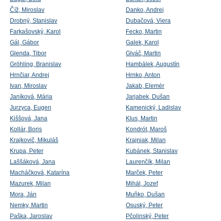
Číž, Miroslav
Danko, Andrej
Drobný, Stanislav
Dubačová, Viera
Farkašovský, Karol
Fecko, Martin
Gál, Gábor
Galek, Karol
Glenda, Tibor
Glváč, Martin
Gröhling, Branislav
Hambálek, Augustín
Hrnčiar, Andrej
Hrnko, Anton
Ivan, Miroslav
Jakab, Elemér
Janíková, Mária
Jarjabek, Dušan
Jurzyca, Eugen
Kamenický, Ladislav
Kiššová, Jana
Klus, Martin
Kollár, Boris
Kondrót, Maroš
Krajkovič, Mikuláš
Krajniak, Milan
Krupa, Peter
Kubánek, Stanislav
Laššáková, Jana
Laurenčík, Milan
Macháčková, Katarína
Marček, Peter
Mazurek, Milan
Mihál, Jozef
Mora, Ján
Muňko, Dušan
Nemky, Martin
Osuský, Peter
Paška, Jaroslav
Pčolinský, Peter