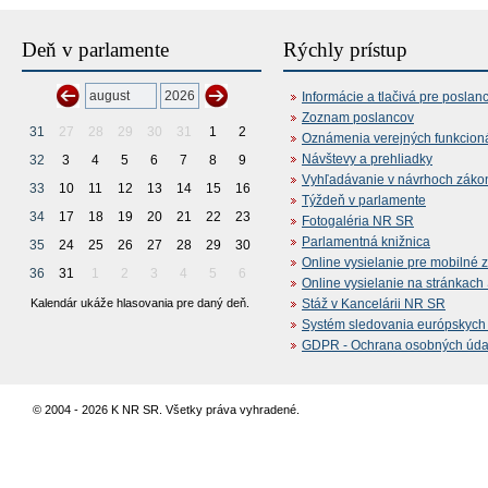
Deň v parlamente
Rýchly prístup
Informácie a tlačivá pre poslan
Zoznam poslancov
31
27
28
29
30
31
1
2
Oznámenia verejných funkcion
Návštevy a prehliadky
32
3
4
5
6
7
8
9
Vyhľadávanie v návrhoch záko
33
10
11
12
13
14
15
16
Týždeň v parlamente
34
17
18
19
20
21
22
23
Fotogaléria NR SR
Parlamentná knižnica
35
24
25
26
27
28
29
30
Online vysielanie pre mobilné 
36
31
1
2
3
4
5
6
Online vysielanie na stránkac
Kalendár ukáže hlasovania pre daný deň.
Stáž v Kancelárii NR SR
Systém sledovania európskych z
GDPR - Ochrana osobných údajo
© 2004 - 2026 K NR SR. Všetky práva vyhradené.