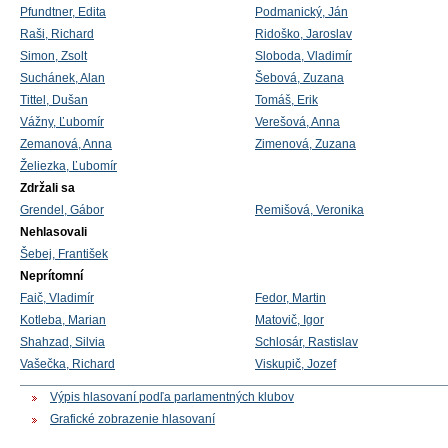
Pfundtner, Edita
Podmanický, Ján
Raši, Richard
Ridoško, Jaroslav
Simon, Zsolt
Sloboda, Vladimír
Suchánek, Alan
Šebová, Zuzana
Tittel, Dušan
Tomáš, Erik
Vážny, Ľubomír
Verešová, Anna
Zemanová, Anna
Zimenová, Zuzana
Želiezka, Ľubomír
Zdržali sa
Grendel, Gábor
Remišová, Veronika
Nehlasovali
Šebej, František
Neprítomní
Faič, Vladimír
Fedor, Martin
Kotleba, Marian
Matovič, Igor
Shahzad, Silvia
Schlosár, Rastislav
Vašečka, Richard
Viskupič, Jozef
Výpis hlasovaní podľa parlamentných klubov
Grafické zobrazenie hlasovaní