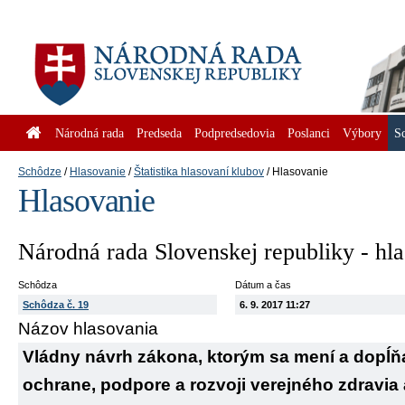
Národná rada
Predseda
Podpredsedovia
Poslanci
Výbory
S
Schôdze
Hlasovanie
Štatistika hlasovaní klubov
Hlasovanie
Hlasovanie
Národná rada Slovenskej republiky - hl
Schôdza
Dátum a čas
Schôdza č. 19
6. 9. 2017 11:27
Názov hlasovania
Vládny návrh zákona, ktorým sa mení a dopĺňa 
ochrane, podpore a rozvoji verejného zdravia