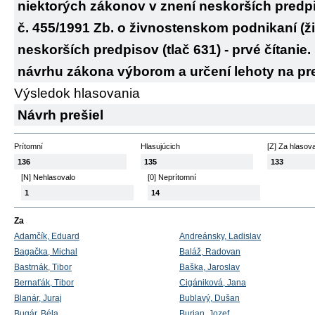
niektorých zákonov v znení neskorších predp
č. 455/1991 Zb. o živnostenskom podnikaní (ž
neskorších predpisov (tlač 631) - prvé čítanie.
návrhu zákona výborom a určení lehoty na pr
Výsledok hlasovania
Návrh prešiel
Prítomní
Hlasujúcich
[Z] Za hlasov
136
135
133
[N] Nehlasovalo
[0] Neprítomní
1
14
Za
Adamčík, Eduard
Andreánsky, Ladislav
Bagačka, Michal
Baláž, Radovan
Bastrnák, Tibor
Baška, Jaroslav
Bernaťák, Tibor
Cigániková, Jana
Blanár, Juraj
Bublavý, Dušan
Bugár, Béla
Burian, Jozef