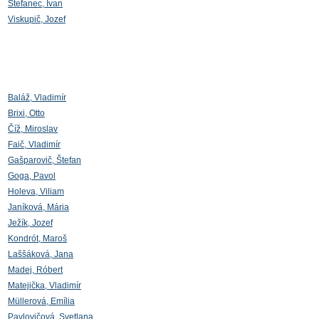
Štefanec, Ivan
Viskupič, Jozef
Baláž, Vladimír
Brixi, Otto
Číž, Miroslav
Faič, Vladimír
Gašparovič, Štefan
Goga, Pavol
Holeva, Viliam
Janíková, Mária
Ježík, Jozef
Kondrót, Maroš
Laššáková, Jana
Madej, Róbert
Matejička, Vladimír
Müllerová, Emília
Pavlovičová, Svetlana