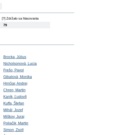
[?] Zdržalo sa hlasovania
79
Brocka, Július
Nicholsonová, Lucia
Frešo, Pavol
Gibalová, Monika
Hrnčiar, Andrej
Chren, Martin
Kaník, Ľudovít
Kuffa, Štefan
Mihál, Jozef
Miškov, Juraj
Poliačik, Martin
Simon, Zsolt