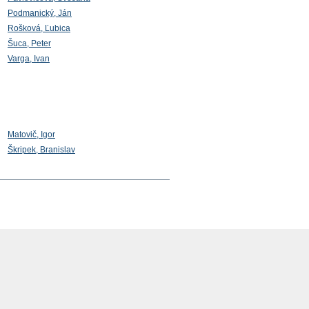
Podmanický, Ján
Rošková, Ľubica
Šuca, Peter
Varga, Ivan
Matovič, Igor
Škripek, Branislav