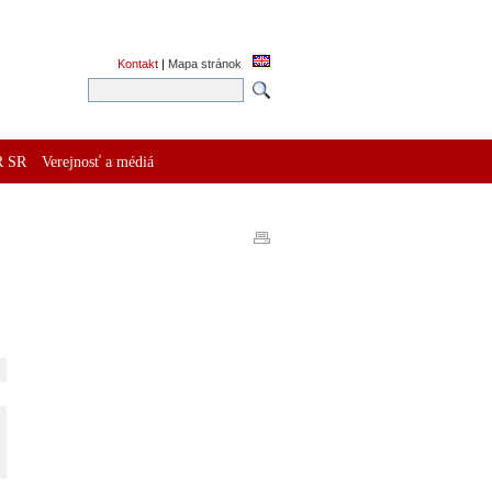
Kontakt
|
Mapa stránok
R SR
Verejnosť a médiá