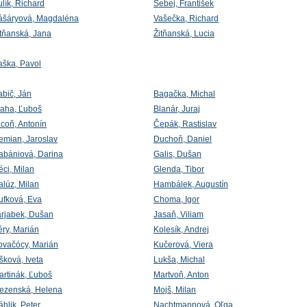
lík, Richard
Šebej, František
ášáryová, Magdaléna
Vašečka, Richard
itňanská, Jana
Žitňanská, Lucia
aška, Pavol
abič, Ján
Bagačka, Michal
laha, Ľuboš
Blanár, Juraj
icoň, Antonín
Čepák, Rastislav
emian, Jaroslav
Duchoň, Daniel
abániová, Darina
Galis, Dušan
éci, Milan
Glenda, Tibor
alúz, Milan
Hambálek, Augustín
ufková, Eva
Choma, Igor
arjabek, Dušan
Jasaň, Viliam
éry, Marián
Kolesík, Andrej
ovačócy, Marián
Kučerová, Viera
šková, Iveta
Lukša, Michal
artinák, Ľuboš
Martvoň, Anton
ezenská, Helena
Mojš, Milan
hlik, Peter
Nachtmannová, Oľga