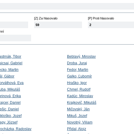
[Z] Za hlasovalo
[P] Proti hlasovalo
59
2
mní
strnák, Tibor
Beblavý, Miroslav
icsai, Gabriel
Droba, Juraj
ecko, Martin
Fedor, Martin
ál, Gábor
Galko, Ľubomír
orváthová, Eva
Hraško, Igor
uba, Mikuláš
Chmel, Rudolf
rinová, Erika
Kadúc, Miroslav
ajcer, Daniel
Krajkovič, Mikuláš
pšic, Daniel
Mičovský, Ján
ikloško, Jozef
Mikuš, Jozef
agy, József
Novotný, Viliam
rocházka, Radoslav
Přidal, Alojz