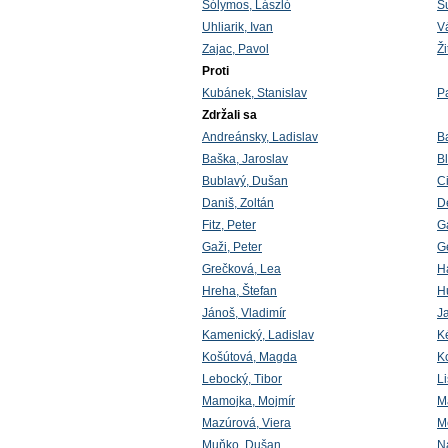
Sólymos, László
Su
Uhliarik, Ivan
V
Zajac, Pavol
Ž
Proti
Kubánek, Stanislav
P
Zdržali sa
Andreánsky, Ladislav
B
Baška, Jaroslav
B
Bublavý, Dušan
C
Daniš, Zoltán
D
Fitz, Peter
G
Gaži, Peter
G
Grečková, Lea
H
Hreha, Štefan
H
Jánoš, Vladimír
J
Kamenický, Ladislav
K
Košútová, Magda
K
Lebocký, Tibor
Li
Mamojka, Mojmír
M
Mazúrová, Viera
M
Muňko, Dušan
Ná