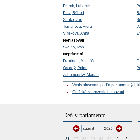
Petrák, Ľubomír
Pe
Puci, Róbert
R
Senko, Ján
S
Tomanová, Viera
Va
Vitteková, Anna
Z
Nehlasovali
Švejna, Ivan
Neprítomní
Dzurinda, Mikuláš
Fi
Osuský, Peter
P
Záhumenský, Marian
Výpis hlasovaní podľa parlamentných k
Grafické zobrazenie hlasovaní
Deň v parlamente
31
27
28
29
30
31
1
2