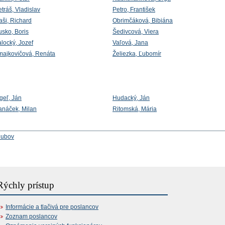
tráš, Vladislav
Petro, František
aši, Richard
Obrimčáková, Bibiána
usko, Boris
Šedivcová, Viera
locký, Jozef
Vaľová, Jana
majkovičová, Renáta
Želiezka, Ľubomír
geľ, Ján
Hudacký, Ján
anáček, Milan
Ritomská, Mária
lubov
Rýchly prístup
Informácie a tlačivá pre poslancov
Zoznam poslancov