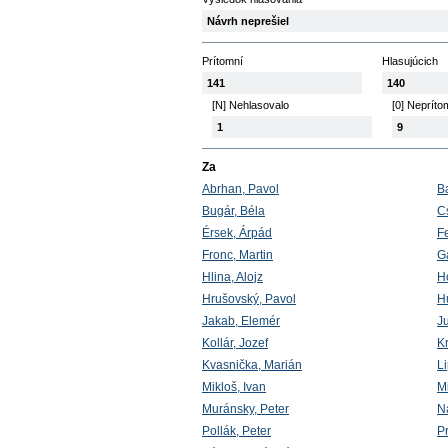
Návrh neprešiel
Prítomní
Hlasujúcich
141
140
[N] Nehlasovalo
[0] Nepríto
1
9
Za
Abrhan, Pavol
Ba
Bugár, Béla
Cs
Érsek, Árpád
F
Fronc, Martin
G
Hlina, Alojz
H
Hrušovský, Pavol
H
Jakab, Elemér
Ju
Kollár, Jozef
Kr
Kvasnička, Marián
Li
Mikloš, Ivan
M
Muránsky, Peter
N
Pollák, Peter
P