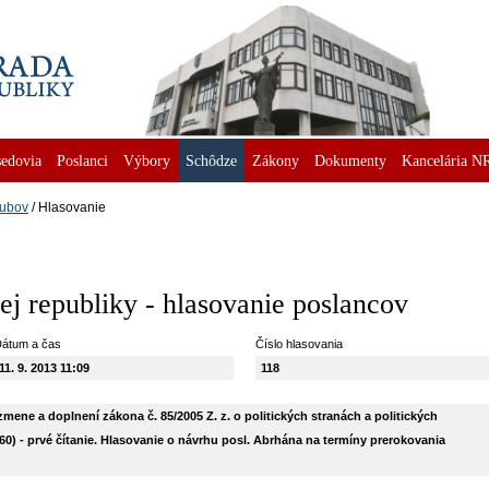
edovia
Poslanci
Výbory
Schôdze
Zákony
Dokumenty
Kancelária N
lubov
Hlasovanie
j republiky - hlasovanie poslancov
átum a čas
Číslo hlasovania
11. 9. 2013 11:09
118
ene a doplnení zákona č. 85/2005 Z. z. o politických stranách a politických
60) - prvé čítanie. Hlasovanie o návrhu posl. Abrhána na termíny prerokovania