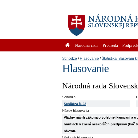
Národná rada
Predseda
Podpreds
Schôdze
Hlasovanie
Štatistika hlasovaní k
Hlasovanie
Národná rada Slovenske
Schôdza
D
Schôdza č. 23
Názov hlasovania
Vládny návrh zákona o volebnej kampani a o zm
hnutiach v znení neskorších predpisov (tlač 6
návrhu.
Výsledok hlasovania