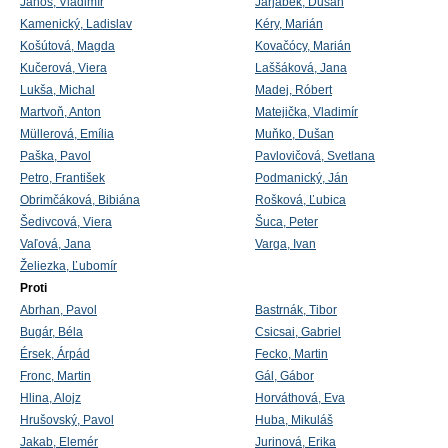
Jánoš, Vladimír
Jarjabek, Dušan
Kamenický, Ladislav
Kéry, Marián
Košútová, Magda
Kovačócy, Marián
Kučerová, Viera
Laššáková, Jana
Lukša, Michal
Madej, Róbert
Martvoň, Anton
Matejička, Vladimír
Müllerová, Emília
Muňko, Dušan
Paška, Pavol
Pavlovičová, Svetlana
Petro, František
Podmanický, Ján
Obrimčáková, Bibiána
Rošková, Ľubica
Šedivcová, Viera
Šuca, Peter
Vaľová, Jana
Varga, Ivan
Želiezka, Ľubomír
Proti
Abrhan, Pavol
Bastrnák, Tibor
Bugár, Béla
Csicsai, Gabriel
Érsek, Árpád
Fecko, Martin
Fronc, Martin
Gál, Gábor
Hlina, Alojz
Horváthová, Eva
Hrušovský, Pavol
Huba, Mikuláš
Jakab, Elemér
Jurinová, Erika