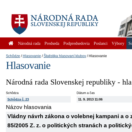
Národná rada
Predseda
Podpredsedovia
Poslanci
Výbory
S
Schôdze
Hlasovanie
Štatistika hlasovaní klubov
Hlasovanie
Hlasovanie
Národná rada Slovenskej republiky - hl
Schôdza
Dátum a čas
Schôdza č. 23
11. 9. 2013 11:06
Názov hlasovania
Vládny návrh zákona o volebnej kampani a o 
85/2005 Z. z. o politických stranách a politick