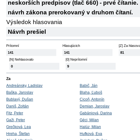
neskorších predpisov (tlač 660) - prvé čítanie
návrh zákona prerokovaný v druhom čítaní.
Výsledok hlasovania
Návrh prešiel
Prítomní
Hlasujúcich
[Z] Za hlasov
141
141
81
[N] Nehlasovalo
[0] Neprítomní
0
9
Za
Andreánsky, Ladislav
Babič, Ján
Baška, Jaroslav
Blaha, Ľuboš
Bublavý, Dušan
Cicoň, Antonín
Daniš, Zoltán
Demian, Jaroslav
Fitz, Peter
Gabániová, Darina
Gaži, Peter
Géci, Milan
Grečková, Lea
Halúz, Milan
Hreha, Štefan
Hufková, Eva