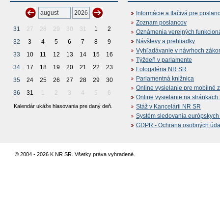
Informácie a tlačivá pre poslan
Zoznam poslancov
31
27
28
29
30
31
1
2
Oznámenia verejných funkcion
Návštevy a prehliadky
32
3
4
5
6
7
8
9
Vyhľadávanie v návrhoch záko
33
10
11
12
13
14
15
16
Týždeň v parlamente
34
17
18
19
20
21
22
23
Fotogaléria NR SR
Parlamentná knižnica
35
24
25
26
27
28
29
30
Online vysielanie pre mobilné 
36
31
1
2
3
4
5
6
Online vysielanie na stránkac
Kalendár ukáže hlasovania pre daný deň.
Stáž v Kancelárii NR SR
Systém sledovania európskych z
GDPR - Ochrana osobných údajo
© 2004 - 2026 K NR SR. Všetky práva vyhradené.