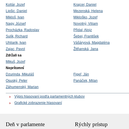
Kollár, Jozef
Krajcer, Daniel
Lipšic, Daniel
Mezenská, Helena
Mikloš, Ivan
Mikloško, Jozef
Nagy, József
Novotný, Viliam
Procházka, Radoslav
Přidal, Alojz
Sulík, Richard
Šebej, František
Uhliarik, Ivan
Vášáryová, Magdaléna
Zajac, Pavol
Žitňanská, Jana
Zdržali sa
Mikuš, Jozef
Neprítomní
Dzurinda, Mikuláš
Figeľ, Ján
Osuský, Peter
Panáček, Milan
Záhumenský, Marian
Výpis hlasovaní podľa parlamentných klubov
Grafické zobrazenie hlasovaní
Deň v parlamente
Rýchly prístup