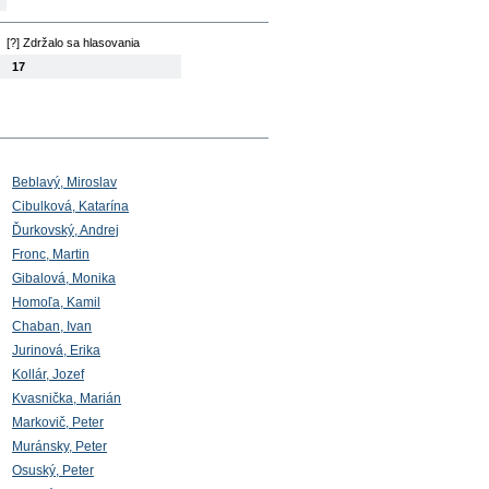
[?] Zdržalo sa hlasovania
17
Beblavý, Miroslav
Cibulková, Katarína
Ďurkovský, Andrej
Fronc, Martin
Gibalová, Monika
Homoľa, Kamil
Chaban, Ivan
Jurinová, Erika
Kollár, Jozef
Kvasnička, Marián
Markovič, Peter
Muránsky, Peter
Osuský, Peter