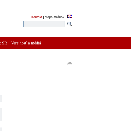
Kontakt
|
Mapa stránok
R SR
Verejnosť a médiá