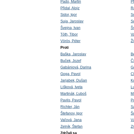
Pado, Martin
Pf
Přidal, Alojz
R
Sidor, Igor
S
Suja, Jaroslav
Su
Švejna, Ivan
Š
Tóth, Tibor
V
Vörös, Péter
Ž
Proti
Baška, Jaroslav
B
Buček, Jozef
Čí
Gabániová, Darina
G
Goga, Pavol
C
Jarjabek, Dušan
K
Lišková, Iveta
L
Martinák, Ľuboš
Ma
Pavlis, Pavol
P
Richter, Ján
S
Štefanov, Igor
Š
Vaľová, Jana
V
Zelník, Štefan
Z
Zdržali sa