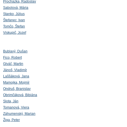
Procházka, Radoslav
Sabolová, Mária
Stanko, Július
Štefanec, Ivan
Tomčo, Štefan
Viskupič, Jozef
Bublavý, Dušan
Fico, Robert
Glváč, Martin
Jánoš, Vladimír
Laššáková, Jana
Mamojka, Mojmír
Ondruš, Branislav
Obrimčáková, Bibiána
Slota, Ján
Tomanová, Viera
Záhumenský, Marian
Žiga, Peter