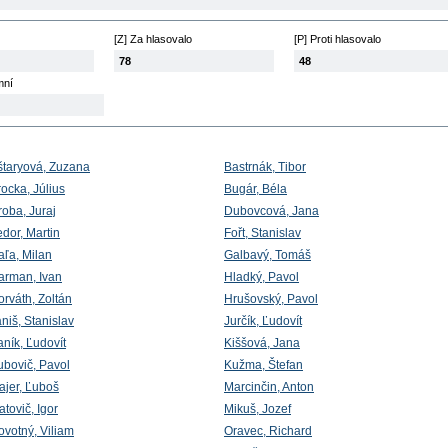
[Z] Za hlasovalo
[P] Proti hlasovalo
78
48
mní
štaryová, Zuzana
Bastrnák, Tibor
ocka, Július
Bugár, Béla
roba, Juraj
Dubovcová, Jana
dor, Martin
Fořt, Stanislav
aľa, Milan
Galbavý, Tomáš
arman, Ivan
Hladký, Pavol
orváth, Zoltán
Hrušovský, Pavol
niš, Stanislav
Jurčík, Ľudovít
ník, Ľudovít
Kiššová, Jana
ubovič, Pavol
Kužma, Štefan
ajer, Ľuboš
Marcinčin, Anton
tovič, Igor
Mikuš, Jozef
ovotný, Viliam
Oravec, Richard