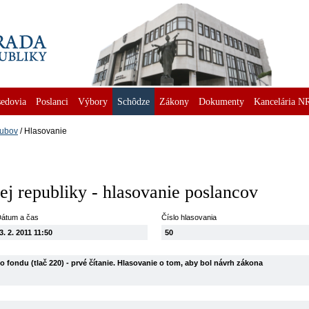
edovia
Poslanci
Výbory
Schôdze
Zákony
Dokumenty
Kancelária N
lubov
Hlasovanie
j republiky - hlasovanie poslancov
átum a čas
Číslo hlasovania
3. 2. 2011 11:50
50
 fondu (tlač 220) - prvé čítanie. Hlasovanie o tom, aby bol návrh zákona