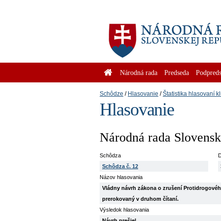
Národná rada
Predseda
Podpreds
Schôdze
Hlasovanie
Štatistika hlasovaní k
Hlasovanie
Národná rada Slovenske
Schôdza
D
Schôdza č. 12
Názov hlasovania
Vládny návrh zákona o zrušení Protidrogového
prerokovaný v druhom čítaní.
Výsledok hlasovania
Návrh prešiel