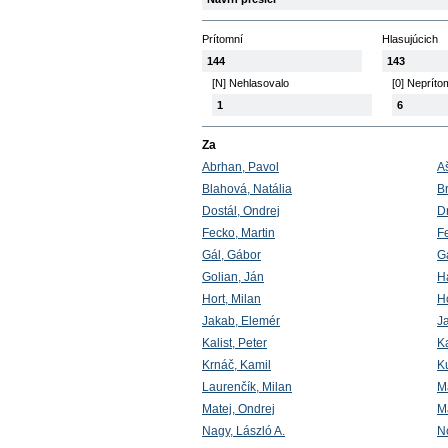
Prítomní
Hlasujúcich
144
143
[N] Nehlasovalo
[0] Nepríto
1
6
Za
Abrhan, Pavol
A
Blahová, Natália
Br
Dostál, Ondrej
D
Fecko, Martin
Fe
Gál, Gábor
G
Golian, Ján
H
Hort, Milan
H
Jakab, Elemér
Ja
Kalist, Peter
Ka
Krnáč, Kamil
K
Laurenčík, Milan
M
Matej, Ondrej
Ma
Nagy, László A.
N