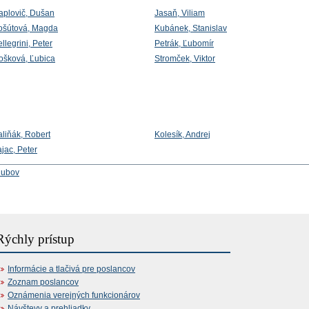
aplovič, Dušan
Jasaň, Viliam
ošútová, Magda
Kubánek, Stanislav
llegrini, Peter
Petrák, Ľubomír
ošková, Ľubica
Stromček, Viktor
aliňák, Robert
Kolesík, Andrej
jac, Peter
lubov
Rýchly prístup
Informácie a tlačivá pre poslancov
Zoznam poslancov
Oznámenia verejných funkcionárov
Návštevy a prehliadky