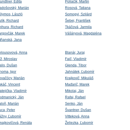
undtner, Edita
Poliačik, Martin
adošovský, Marián
Rosová, Tatiana
ólymos, László
Somogyi, Szilárd
lík, Richard
Šebej, František
vihura, Richard
Tkáčová, Jarmila
argovčák, Marek
Vášáryová, Magdaléna
itňanská, Jana
elousovová, Anna
Blanár, Juraj
ž, Miroslav
Faič, Vladimír
alis, Dušan
Glenda, Tibor
homa, Igor
Jahnátek, Ľubomír
ovačócy, Marián
Krajkovič, Mikuláš
ukáč, Vincent
Maďarič, Marek
tejička, Vladimír
Mikolaj, Ján
odmanický, Ján
Rafaj, Rafael
aloň, Marián
Senko, Ján
uca, Peter
Švantner, Dušan
ážny, Ľubomír
Vitteková, Anna
majkovičová, Renáta
Želiezka, Ľubomír