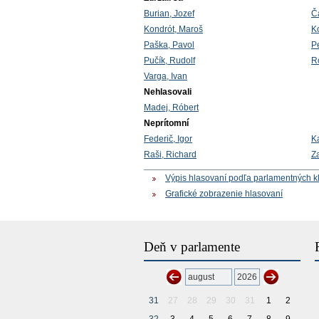
Burian, Jozef
Č
Kondrót, Maroš
K
Paška, Pavol
Pe
Pučík, Rudolf
R
Varga, Ivan
Nehlasovali
Madej, Róbert
Neprítomní
Federič, Igor
K
Raši, Richard
Za
Výpis hlasovaní podľa parlamentných k
Grafické zobrazenie hlasovaní
Deň v parlamente
31
27
28
29
30
31
1
2
32
3
4
5
6
7
8
9