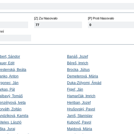
[Z] Za hlasovalo
[P] Proti hlasovalo
77
0
mní
lbert, Sándor
Banáš, Jozef
uer, Edit
Béreš, Imrich
restenská, Beáta
Brocka, Július
anko, Anton
Demeterová, Mária
rgonec, Ján
Duka-Zólyomi, Árpád
arkas, Pál
Figeľ, Ján
albavý, Tomáš
Hamarčák, Imrich
enzélyová, Iveta
Heriban, Jozef
orváth, Zoltán
Hrušovský, Pavol
andzíková, Kamila
Janiš, Stanislav
öteles, László
Kubovič, Pavol
ška, Juraj
Majdová, Mária