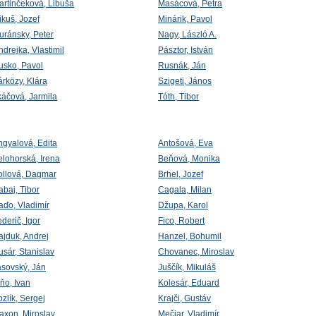
artinčeková, Libuša
Masácová, Petra
ikuš, Jozef
Minárik, Pavol
uránsky, Peter
Nagy, László A.
drejka, Vlastimil
Pásztor, István
usko, Pavol
Rusnák, Ján
árközy, Klára
Szigeti, János
káčová, Jarmila
Tóth, Tibor
ngyalová, Edita
Antošová, Eva
elohorská, Irena
Beňová, Monika
ollová, Dagmar
Brhel, Jozef
abaj, Tibor
Cagala, Milan
aďo, Vladimír
Džupa, Karol
derič, Igor
Fico, Robert
ajduk, Andrej
Hanzel, Bohumil
sár, Stanislav
Chovanec, Miroslav
asovský, Ján
Juščík, Mikuláš
ňo, Ivan
Kolesár, Eduard
zlík, Sergej
Krajči, Gustáv
axon, Miroslav
Mečiar, Vladimír