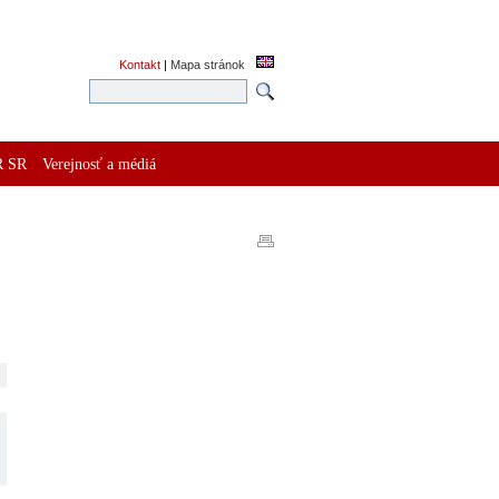
Kontakt
|
Mapa stránok
R SR
Verejnosť a médiá