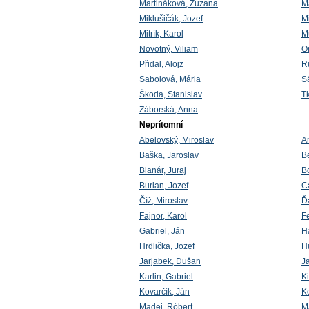
Martináková, Zuzana
M
Miklušičák, Jozef
M
Mitrík, Karol
M
Novotný, Viliam
On
Přidal, Alojz
R
Sabolová, Mária
S
Škoda, Stanislav
T
Záborská, Anna
Neprítomní
Abelovský, Miroslav
A
Baška, Jaroslav
B
Blanár, Juraj
B
Burian, Jozef
C
Číž, Miroslav
Ď
Fajnor, Karol
Fe
Gabriel, Ján
H
Hrdlička, Jozef
Hu
Jarjabek, Dušan
J
Karlin, Gabriel
Ki
Kovarčík, Ján
Ko
Madej, Róbert
M