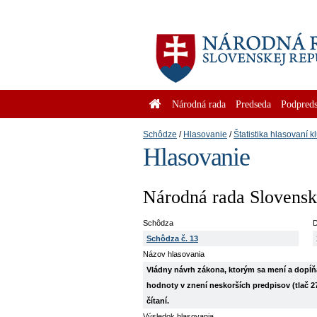
Národná rada
Predseda
Podpreds
Schôdze
Hlasovanie
Štatistika hlasovaní k
Hlasovanie
Národná rada Slovenske
Schôdza
D
Schôdza č. 13
Názov hlasovania
Vládny návrh zákona, ktorým sa mení a dopĺňa 
hodnoty v znení neskorších predpisov (tlač 2
čítaní.
Výsledok hlasovania