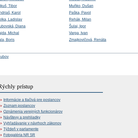
kuš, Tibor
Muňko, Dušan
ndriaš, Karol
Paška, Pavol
olka, Ladislav
Rehák, Milan
ubovská, Diana
Šulaj, Igor
ajda, Michal
Varga, Ivan
la, Boris
Zmajkovičová, Renáta
lubov
Rýchly prístup
Informácie a tlačivá pre poslancov
Zoznam poslancov
Oznámenia verejných funkcionárov
Návštevy a prehliadky
Vyhľadávanie v návrhoch zákonov
Týždeň v parlamente
Fotogaléria NR SR