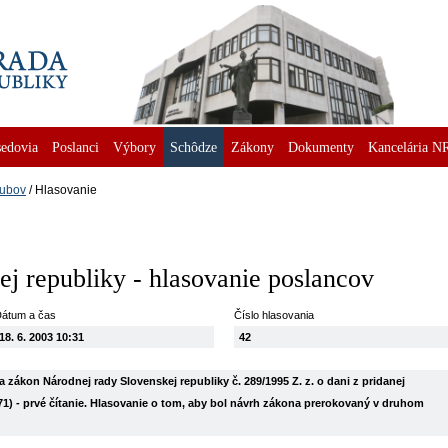
edovia
Poslanci
Výbory
Schôdze
Zákony
Dokumenty
Kancelária N
lubov
Hlasovanie
j republiky - hlasovanie poslancov
átum a čas
Číslo hlasovania
18. 6. 2003 10:31
42
zákon Národnej rady Slovenskej republiky č. 289/1995 Z. z. o dani z pridanej
71) - prvé čítanie. Hlasovanie o tom, aby bol návrh zákona prerokovaný v druhom