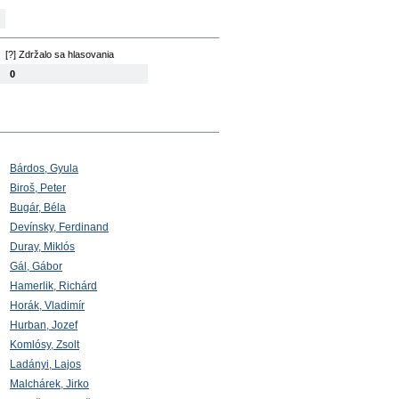
[?] Zdržalo sa hlasovania
0
Bárdos, Gyula
Biroš, Peter
Bugár, Béla
Devínsky, Ferdinand
Duray, Miklós
Gál, Gábor
Hamerlik, Richárd
Horák, Vladimír
Hurban, Jozef
Komlósy, Zsolt
Ladányi, Lajos
Malchárek, Jirko