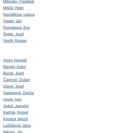
Mikloško, František
Miššík, Peter
Navrátilová, Ľubica
Pataky, Ján
Rusnáková, Eva
Šimko, Jozef
Vavrík, Roman
Arvay, Herman
Blajsko, Anton
Buček, Jozef
Čaplovič, Dušan
Elsner, Jozef
Gabániová, Darina
Hopta, Ivan
Jaduš, Jaroslav
Kaliňák, Robert
Kondrót, Maroš
Laššáková, Jana
Mikolaj, Ján