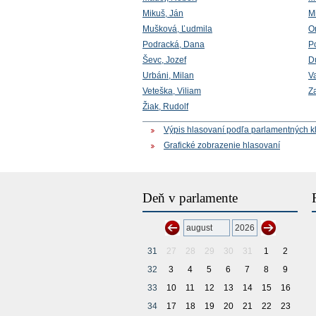
Mikuš, Ján
Mi
Mušková, Ľudmila
O
Podracká, Dana
P
Ševc, Jozef
D
Urbáni, Milan
V
Veteška, Viliam
Za
Žiak, Rudolf
Výpis hlasovaní podľa parlamentných k
Grafické zobrazenie hlasovaní
Deň v parlamente
31
27
28
29
30
31
1
2
32
3
4
5
6
7
8
9
33
10
11
12
13
14
15
16
34
17
18
19
20
21
22
23