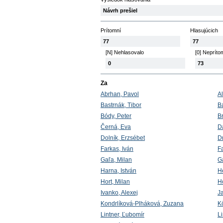
Návrh prešiel
Prítomní
Hlasujúcich
77
77
[N] Nehlasovalo
[0] Nepríto
0
73
Za
Abrhan, Pavol
A
Bastrnák, Tibor
Ba
Bódy, Peter
B
Černá, Eva
D
Dolník, Erzsébet
D
Farkas, Iván
F
Gaľa, Milan
G
Harna, István
H
Hort, Milan
H
Ivanko, Alexej
J
Kondrlíková-Plháková, Zuzana
K
Lintner, Ľubomír
Li