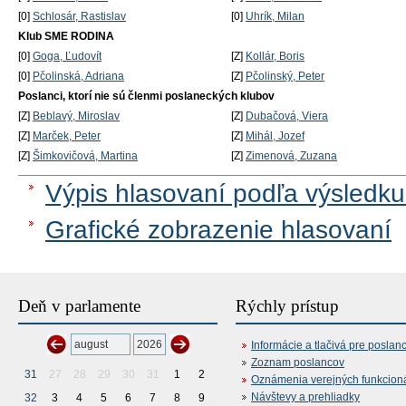
[0]
Schlosár, Rastislav
[0]
Uhrík, Milan
Klub SME RODINA
[0]
Goga, Ľudovít
[Z]
Kollár, Boris
[0]
Pčolinská, Adriana
[Z]
Pčolinský, Peter
Poslanci, ktorí nie sú členmi poslaneckých klubov
[Z]
Beblavý, Miroslav
[Z]
Dubačová, Viera
[Z]
Marček, Peter
[Z]
Mihál, Jozef
[Z]
Šimkovičová, Martina
[Z]
Zimenová, Zuzana
Výpis hlasovaní podľa výsledku
Grafické zobrazenie hlasovaní
Deň v parlamente
Rýchly prístup
Informácie a tlačivá pre poslan
Zoznam poslancov
31
27
28
29
30
31
1
2
Oznámenia verejných funkcion
Návštevy a prehliadky
32
3
4
5
6
7
8
9