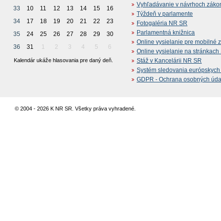
Vyhľadávanie v návrhoch záko
33
10
11
12
13
14
15
16
Týždeň v parlamente
34
17
18
19
20
21
22
23
Fotogaléria NR SR
Parlamentná knižnica
35
24
25
26
27
28
29
30
Online vysielanie pre mobilné 
36
31
1
2
3
4
5
6
Online vysielanie na stránkac
Kalendár ukáže hlasovania pre daný deň.
Stáž v Kancelárii NR SR
Systém sledovania európskych z
GDPR - Ochrana osobných údajo
© 2004 - 2026 K NR SR. Všetky práva vyhradené.