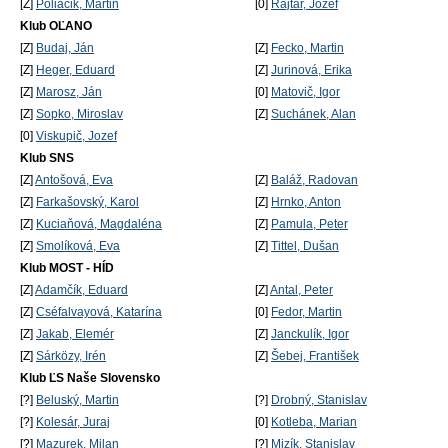
[Z]
Poliačik, Martin
[0]
Rajtár, Jozef
Klub OĽANO
[Z]
Budaj, Ján
[Z]
Fecko, Martin
[Z]
Heger, Eduard
[Z]
Jurinová, Erika
[Z]
Marosz, Ján
[0]
Matovič, Igor
[Z]
Sopko, Miroslav
[Z]
Suchánek, Alan
[0]
Viskupič, Jozef
Klub SNS
[Z]
Antošová, Eva
[Z]
Baláž, Radovan
[Z]
Farkašovský, Karol
[Z]
Hrnko, Anton
[Z]
Kuciaňová, Magdaléna
[Z]
Pamula, Peter
[Z]
Smolíková, Eva
[Z]
Tittel, Dušan
Klub MOST - HÍD
[Z]
Adamčík, Eduard
[Z]
Antal, Peter
[Z]
Cséfalvayová, Katarína
[0]
Fedor, Martin
[Z]
Jakab, Elemér
[Z]
Janckulík, Igor
[Z]
Sárközy, Irén
[Z]
Šebej, František
Klub ĽS Naše Slovensko
[?]
Beluský, Martin
[?]
Drobný, Stanislav
[?]
Kolesár, Juraj
[0]
Kotleba, Marian
[?]
Mazurek, Milan
[?]
Mizík, Stanislav