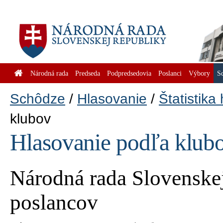
Národná rada
Predseda
Podpredsedovia
Poslanci
Výbory
S
Schôdze
Hlasovanie
Štatistika
klubov
Hlasovanie podľa klub
Národná rada Slovenskej
poslancov