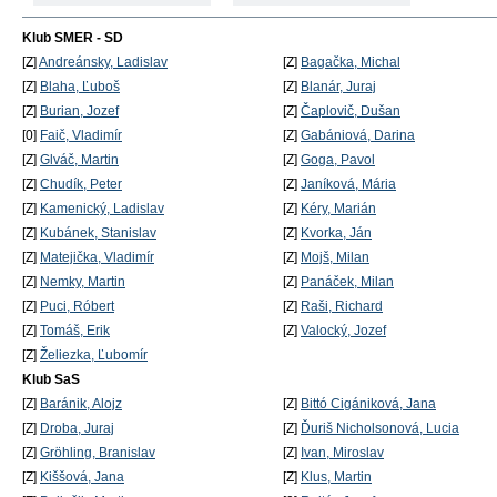
Klub SMER - SD
[Z]
Andreánsky, Ladislav
[Z]
Bagačka, Michal
[Z]
Blaha, Ľuboš
[Z]
Blanár, Juraj
[Z]
Burian, Jozef
[Z]
Čaplovič, Dušan
[0]
Faič, Vladimír
[Z]
Gabániová, Darina
[Z]
Glváč, Martin
[Z]
Goga, Pavol
[Z]
Chudík, Peter
[Z]
Janíková, Mária
[Z]
Kamenický, Ladislav
[Z]
Kéry, Marián
[Z]
Kubánek, Stanislav
[Z]
Kvorka, Ján
[Z]
Matejička, Vladimír
[Z]
Mojš, Milan
[Z]
Nemky, Martin
[Z]
Panáček, Milan
[Z]
Puci, Róbert
[Z]
Raši, Richard
[Z]
Tomáš, Erik
[Z]
Valocký, Jozef
[Z]
Želiezka, Ľubomír
Klub SaS
[Z]
Baránik, Alojz
[Z]
Bittó Cigániková, Jana
[Z]
Droba, Juraj
[Z]
Ďuriš Nicholsonová, Lucia
[Z]
Gröhling, Branislav
[Z]
Ivan, Miroslav
[Z]
Kiššová, Jana
[Z]
Klus, Martin