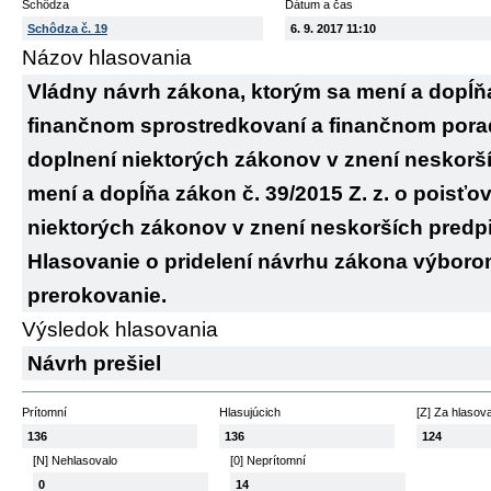
Schôdza
Dátum a čas
Schôdza č. 19
6. 9. 2017 11:10
Názov hlasovania
Vládny návrh zákona, ktorým sa mení a dopĺňa 
finančnom sprostredkovaní a finančnom pora
doplnení niektorých zákonov v znení neskorš
mení a dopĺňa zákon č. 39/2015 Z. z. o poisťo
niektorých zákonov v znení neskorších predpiso
Hlasovanie o pridelení návrhu zákona výborom
prerokovanie.
Výsledok hlasovania
Návrh prešiel
Prítomní
Hlasujúcich
[Z] Za hlasov
136
136
124
[N] Nehlasovalo
[0] Neprítomní
0
14