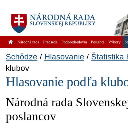
Národná rada
Predseda
Podpredsedovia
Poslanci
Výbory
S
Schôdze
Hlasovanie
Štatistika
klubov
Hlasovanie podľa klub
Národná rada Slovenskej
poslancov