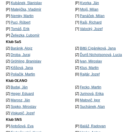
[P]
Kubánek, Stanislav
[P]
Kvorka, Ján
[P]
Matejička, Vladimír
[P]
Mojš, Milan
[P]
Nemky, Martin
[?]
Panáček, Milan
[?]
Puci, Róbert
[?]
Raši, Richard
[P]
Tomáš, Erik
[?]
Valocký, Jozef
[P]
Želiezka, Ľubomír
Klub SaS
[Z]
Baránik, Alojz
[Z]
Bittó Cigániková, Jana
[Z]
Droba, Juraj
[Z]
Ďuriš Nicholsonová, Lucia
[Z]
Gröhling, Branislav
[Z]
Ivan, Miroslav
[Z]
Kiššová, Jana
[Z]
Klus, Martin
[Z]
Poliačik, Martin
[0]
Rajtár, Jozef
Klub OĽANO
[Z]
Budaj, Ján
[Z]
Fecko, Martin
[Z]
Heger, Eduard
[Z]
Jurinová, Erika
[Z]
Marosz, Ján
[0]
Matovič, Igor
[Z]
Sopko, Miroslav
[Z]
Suchánek, Alan
[Z]
Viskupič, Jozef
Klub SNS
[P]
Antošová, Eva
[P]
Baláž, Radovan