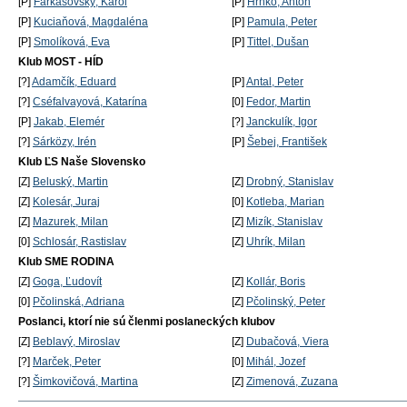
[P]
Farkašovský, Karol
[P]
Hrnko, Anton
[P]
Kuciaňová, Magdaléna
[P]
Pamula, Peter
[P]
Smolíková, Eva
[P]
Tittel, Dušan
Klub MOST - HÍD
[?]
Adamčík, Eduard
[P]
Antal, Peter
[?]
Cséfalvayová, Katarína
[0]
Fedor, Martin
[P]
Jakab, Elemér
[?]
Janckulík, Igor
[?]
Sárközy, Irén
[P]
Šebej, František
Klub ĽS Naše Slovensko
[Z]
Beluský, Martin
[Z]
Drobný, Stanislav
[Z]
Kolesár, Juraj
[0]
Kotleba, Marian
[Z]
Mazurek, Milan
[Z]
Mizík, Stanislav
[0]
Schlosár, Rastislav
[Z]
Uhrík, Milan
Klub SME RODINA
[Z]
Goga, Ľudovít
[Z]
Kollár, Boris
[0]
Pčolinská, Adriana
[Z]
Pčolinský, Peter
Poslanci, ktorí nie sú členmi poslaneckých klubov
[Z]
Beblavý, Miroslav
[Z]
Dubačová, Viera
[?]
Marček, Peter
[0]
Mihál, Jozef
[?]
Šimkovičová, Martina
[Z]
Zimenová, Zuzana