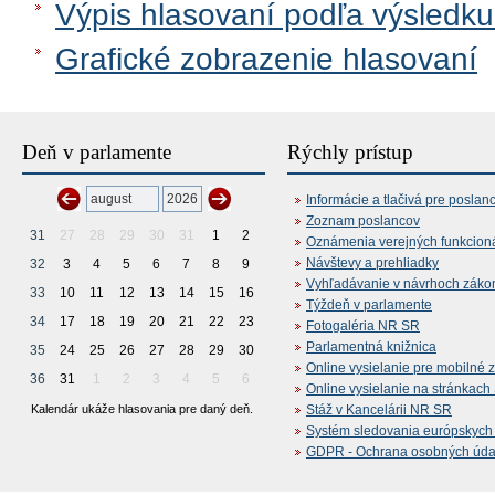
Výpis hlasovaní podľa výsledku
Grafické zobrazenie hlasovaní
Deň v parlamente
Rýchly prístup
Informácie a tlačivá pre poslan
Zoznam poslancov
31
27
28
29
30
31
1
2
Oznámenia verejných funkcion
Návštevy a prehliadky
32
3
4
5
6
7
8
9
Vyhľadávanie v návrhoch záko
33
10
11
12
13
14
15
16
Týždeň v parlamente
34
17
18
19
20
21
22
23
Fotogaléria NR SR
Parlamentná knižnica
35
24
25
26
27
28
29
30
Online vysielanie pre mobilné 
36
31
1
2
3
4
5
6
Online vysielanie na stránkac
Kalendár ukáže hlasovania pre daný deň.
Stáž v Kancelárii NR SR
Systém sledovania európskych z
GDPR - Ochrana osobných údajo