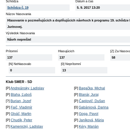
Schôdza
Dátum a čas
Schôdza č. 19
5. 9. 2017 13:20
Názov hlasovania
Hlasovanie o pozmeňujúcich a doplňujúcich návrhoch k programu 19. schôdze Ná
Jurinovej.
Výsledok hlasovania
Návrh neprešiel
Prítomní
Hlasujúcich
[Z] Za hlasov
137
137
58
[N] Nehlasovalo
[0] Neprítomní
0
13
Klub SMER - SD
[P]
Andreánsky, Ladislav
[P]
Bagačka, Michal
[P]
Blaha, Ľuboš
[P]
Blanár, Juraj
[?]
Burian, Jozef
[P]
Čaplovič, Dušan
[P]
Faič, Vladimír
[0]
Gabániová, Darina
[P]
Glváč, Martin
[P]
Goga, Pavol
[P]
Chudík, Peter
[P]
Janíková, Mária
[?]
Kamenický, Ladislav
[P]
Kéry, Marián