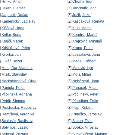
]
Hrnko, Anton
[Z]
Choma, Igor
]
Jakab, Elemér
[Z]
Janckulík, Igor
]
Jarjabek, Dušan
[Z]
Ježík, Jozef
]
Kamenický, Ladislav
[Z]
Kaščáková, Renáta
]
Kiššová, Jana
[Z]
Klus, Martin
]
Kollár, Boris
[Z]
Kondrót, Maroš
]
Krajčí, Marek
[Z]
Krajkovič, Mikuláš
]
Krištúfková, Petra
[Z]
Krupa, Peter
]
Kvorka, Ján
[Z]
Laššáková, Jana
]
Lukáč, Jozef
[Z]
Madej, Róbert
]
Matejička, Vladimír
[Z]
Matovič, Igor
]
Mizík, Stanislav
[Z]
Mojš, Milan
]
Nachtmannová, Oľga
[Z]
Nehézová, Jana
]
Pamula, Peter
[Z]
Panáček, Milan
]
Pčolinská, Adriana
[Z]
Pčolinský, Peter
]
Petrík, Simona
[Z]
Pfundtner, Edita
]
Procházka, Radoslav
[Z]
Puci, Róbert
]
Remišová, Veronika
[Z]
Ridoško, Jaroslav
]
Schlosár, Rastislav
[0]
Simon, Zsolt
]
Sólymos, László
[Z]
Sopko, Miroslav
]
Šebová, Zuzana
[Z]
Šimkovičová, Martina