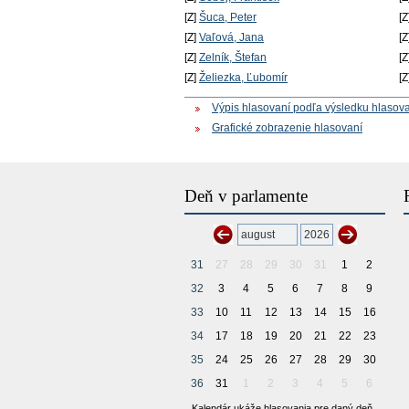
[Z]
Šuca, Peter
[Z
[Z]
Vaľová, Jana
[Z
[Z]
Zelník, Štefan
[Z
[Z]
Želiezka, Ľubomír
[Z
Výpis hlasovaní podľa výsledku hlasov
Grafické zobrazenie hlasovaní
Deň v parlamente
31
27
28
29
30
31
1
2
32
3
4
5
6
7
8
9
33
10
11
12
13
14
15
16
34
17
18
19
20
21
22
23
35
24
25
26
27
28
29
30
36
31
1
2
3
4
5
6
Kalendár ukáže hlasovania pre daný deň.