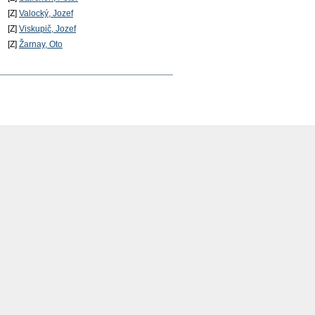
[Z]
Valocký, Jozef
[Z]
Viskupič, Jozef
[Z]
Žarnay, Oto