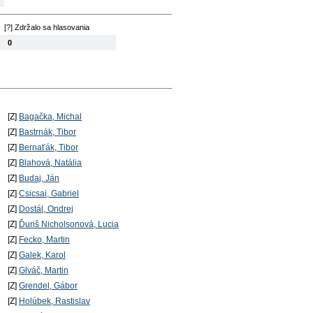
[?] Zdržalo sa hlasovania
0
[Z]
Bagačka, Michal
[Z]
Bastrnák, Tibor
[Z]
Bernaťák, Tibor
[Z]
Blahová, Natália
[Z]
Budaj, Ján
[Z]
Csicsai, Gabriel
[Z]
Dostál, Ondrej
[Z]
Ďuriš Nicholsonová, Lucia
[Z]
Fecko, Martin
[Z]
Galek, Karol
[Z]
Glváč, Martin
[Z]
Grendel, Gábor
[Z]
Holúbek, Rastislav