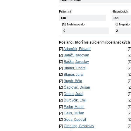
Prítomní
Hlasujúcich
148
148
[N] Nehlasovalo
[0] Nepríto
0
2
Poslanci, ktorí nie sú členmi poslaneckých
[Z]
Adamčík, Eduard
[Z
[Z]
Baláž, Radovan
[Z
[Z]
Baška, Jaroslav
[Z
[Z]
Binder, Ondrej
[Z
[Z]
Blanár, Juraj
[Z
[Z]
Bugár, Béla
[Z
[Z]
Čaplovič, Dušan
[Z
[Z]
Droba, Juraj
[Z
[Z]
Ďurovčík, Emil
[Z
[Z]
Fedor, Martin
[Z
[Z]
Galis, Dušan
[Z
[Z]
Goga, Ľudovít
[Z
[Z]
Gröhling, Branislav
[Z