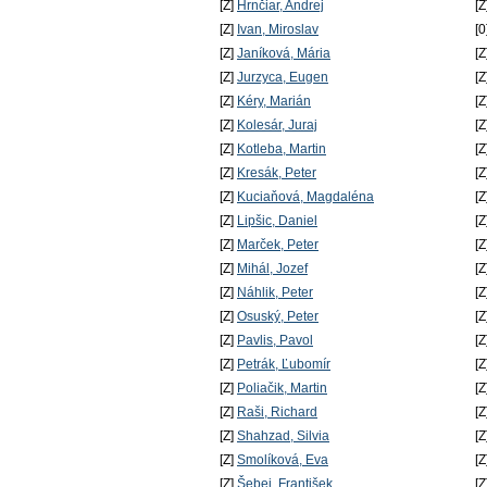
[Z]
Hrnčiar, Andrej
[Z
[Z]
Ivan, Miroslav
[0
[Z]
Janíková, Mária
[Z
[Z]
Jurzyca, Eugen
[Z
[Z]
Kéry, Marián
[Z
[Z]
Kolesár, Juraj
[Z
[Z]
Kotleba, Martin
[Z
[Z]
Kresák, Peter
[Z
[Z]
Kuciaňová, Magdaléna
[Z
[Z]
Lipšic, Daniel
[Z
[Z]
Marček, Peter
[Z
[Z]
Mihál, Jozef
[Z
[Z]
Náhlik, Peter
[Z
[Z]
Osuský, Peter
[Z
[Z]
Pavlis, Pavol
[Z
[Z]
Petrák, Ľubomír
[Z
[Z]
Poliačik, Martin
[Z
[Z]
Raši, Richard
[Z
[Z]
Shahzad, Silvia
[Z
[Z]
Smolíková, Eva
[Z
[Z]
Šebej, František
[Z