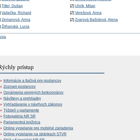
]
Tittel, Dušan
[Z]
Uhrík, Milan
]
Vašečka, Richard
[Z]
Verešová, Anna
]
Zemanová, Anna
[Z]
Zvarová Bašistová, Alena
]
Žitňanská, Lucia
ania
Rýchly prístup
Informácie a tlačivá pre poslancov
Zoznam poslancov
Oznámenia verejných funkcionárov
Návštevy a prehliadky
Vyhľadávanie v návrhoch zákonov
Týždeň v parlamente
Fotogaléria NR SR
Parlamentná knižnica
Online vysielanie pre mobilné zariadenia
Online vysielanie na stránkach STVR
Stáž v Kancelárii NR SR