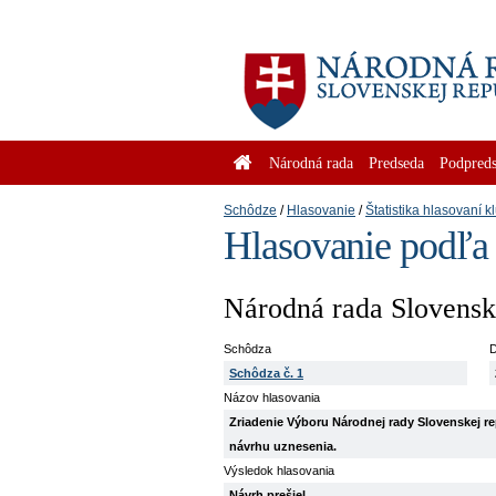
Národná rada
Predseda
Podpreds
Schôdze
Hlasovanie
Štatistika hlasovaní k
Hlasovanie podľa
Národná rada Slovenske
Schôdza
D
Schôdza č. 1
Názov hlasovania
Zriadenie Výboru Národnej rady Slovenskej rep
návrhu uznesenia.
Výsledok hlasovania
Návrh prešiel