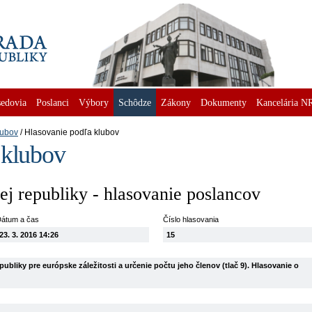
edovia
Poslanci
Výbory
Schôdze
Zákony
Dokumenty
Kancelária N
lubov
Hlasovanie podľa klubov
 klubov
j republiky - hlasovanie poslancov
átum a čas
Číslo hlasovania
23. 3. 2016 14:26
15
ubliky pre európske záležitosti a určenie počtu jeho členov (tlač 9). Hlasovanie o