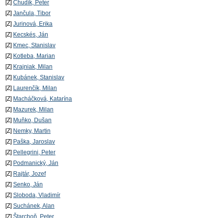
[Z]
Chudík, Peter
[Z]
Jančula, Tibor
[Z]
Jurinová, Erika
[Z]
Kecskés, Ján
[Z]
Kmec, Stanislav
[Z]
Kotleba, Marian
[Z]
Krajniak, Milan
[Z]
Kubánek, Stanislav
[Z]
Laurenčík, Milan
[Z]
Macháčková, Katarína
[Z]
Mazurek, Milan
[Z]
Muňko, Dušan
[Z]
Nemky, Martin
[Z]
Paška, Jaroslav
[Z]
Pellegrini, Peter
[Z]
Podmanický, Ján
[Z]
Rajtár, Jozef
[Z]
Senko, Ján
[Z]
Sloboda, Vladimír
[Z]
Suchánek, Alan
[Z]
Štarchoň, Peter