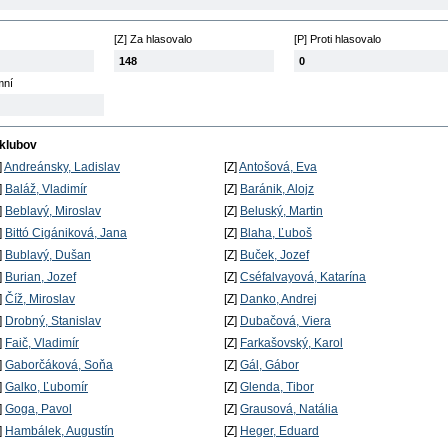
[Z] Za hlasovalo
[P] Proti hlasovalo
148
0
mní
 klubov
]
Andreánsky, Ladislav
[Z]
Antošová, Eva
]
Baláž, Vladimír
[Z]
Baránik, Alojz
]
Beblavý, Miroslav
[Z]
Beluský, Martin
]
Bittó Cigániková, Jana
[Z]
Blaha, Ľuboš
]
Bublavý, Dušan
[Z]
Buček, Jozef
]
Burian, Jozef
[Z]
Cséfalvayová, Katarína
]
Číž, Miroslav
[Z]
Danko, Andrej
]
Drobný, Stanislav
[Z]
Dubačová, Viera
]
Faič, Vladimír
[Z]
Farkašovský, Karol
]
Gaborčáková, Soňa
[Z]
Gál, Gábor
]
Galko, Ľubomír
[Z]
Glenda, Tibor
]
Goga, Pavol
[Z]
Grausová, Natália
]
Hambálek, Augustín
[Z]
Heger, Eduard