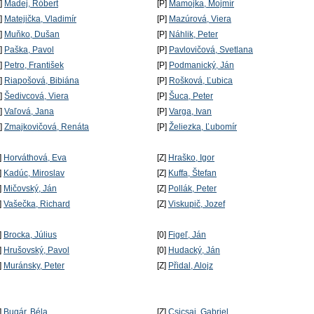
P]
Madej, Róbert
[P]
Mamojka, Mojmír
P]
Matejička, Vladimír
[P]
Mazúrová, Viera
P]
Muňko, Dušan
[P]
Náhlik, Peter
P]
Paška, Pavol
[P]
Pavlovičová, Svetlana
P]
Petro, František
[P]
Podmanický, Ján
P]
Riapošová, Bibiána
[P]
Rošková, Ľubica
P]
Šedivcová, Viera
[P]
Šuca, Peter
P]
Vaľová, Jana
[P]
Varga, Ivan
P]
Zmajkovičová, Renáta
[P]
Želiezka, Ľubomír
]
Horváthová, Eva
[Z]
Hraško, Igor
]
Kadúc, Miroslav
[Z]
Kuffa, Štefan
]
Mičovský, Ján
[Z]
Pollák, Peter
]
Vašečka, Richard
[Z]
Viskupič, Jozef
]
Brocka, Július
[0]
Figeľ, Ján
]
Hrušovský, Pavol
[0]
Hudacký, Ján
]
Muránsky, Peter
[Z]
Přidal, Alojz
]
Bugár, Béla
[Z]
Csicsai, Gabriel