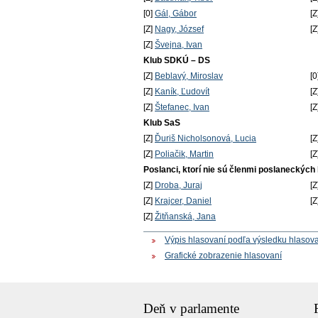
[0]
Gál, Gábor
[Z
[Z]
Nagy, József
[Z
[Z]
Švejna, Ivan
Klub SDKÚ – DS
[Z]
Beblavý, Miroslav
[0
[Z]
Kaník, Ľudovít
[Z
[Z]
Štefanec, Ivan
[Z
Klub SaS
[Z]
Ďuriš Nicholsonová, Lucia
[Z
[Z]
Poliačik, Martin
[Z
Poslanci, ktorí nie sú členmi poslaneckých
[Z]
Droba, Juraj
[Z
[Z]
Krajcer, Daniel
[Z
[Z]
Žitňanská, Jana
Výpis hlasovaní podľa výsledku hlasov
Grafické zobrazenie hlasovaní
Deň v parlamente