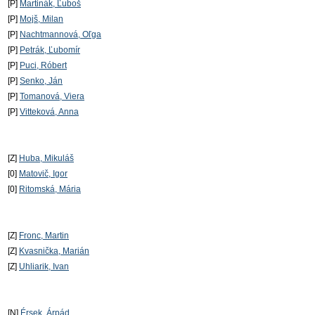
[P]
Martinák, Ľuboš
[P]
Mojš, Milan
[P]
Nachtmannová, Oľga
[P]
Petrák, Ľubomír
[P]
Puci, Róbert
[P]
Senko, Ján
[P]
Tomanová, Viera
[P]
Vitteková, Anna
[Z]
Huba, Mikuláš
[0]
Matovič, Igor
[0]
Ritomská, Mária
[Z]
Fronc, Martin
[Z]
Kvasnička, Marián
[Z]
Uhliarik, Ivan
[N]
Érsek, Árpád