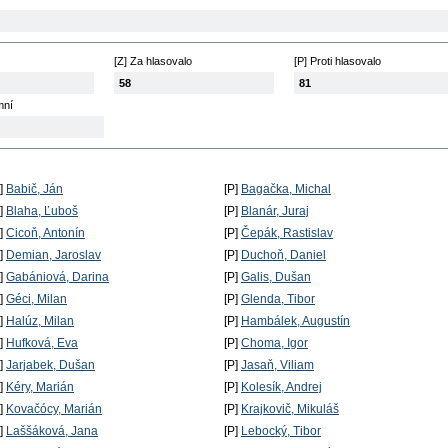
[Z] Za hlasovalo
[P] Proti hlasovalo
58
81
mní
P]
Babič, Ján
[P]
Bagačka, Michal
P]
Blaha, Ľuboš
[P]
Blanár, Juraj
P]
Cicoň, Antonín
[P]
Čepák, Rastislav
P]
Demian, Jaroslav
[P]
Duchoň, Daniel
P]
Gabániová, Darina
[P]
Galis, Dušan
P]
Géci, Milan
[P]
Glenda, Tibor
P]
Halúz, Milan
[P]
Hambálek, Augustín
P]
Hufková, Eva
[P]
Choma, Igor
P]
Jarjabek, Dušan
[P]
Jasaň, Viliam
P]
Kéry, Marián
[P]
Kolesík, Andrej
P]
Kovačócy, Marián
[P]
Krajkovič, Mikuláš
P]
Laššáková, Jana
[P]
Lebocký, Tibor