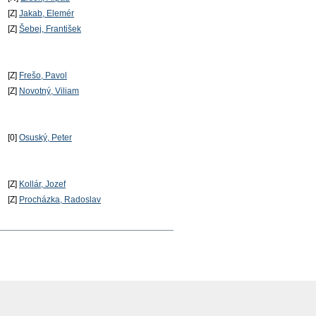
[Z]
Jakab, Elemér
[Z]
Šebej, František
[Z]
Frešo, Pavol
[Z]
Novotný, Viliam
[0]
Osuský, Peter
[Z]
Kollár, Jozef
[Z]
Procházka, Radoslav