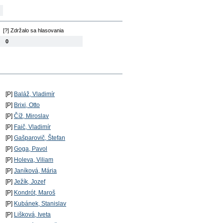
[?] Zdržalo sa hlasovania
0
[P]
Baláž, Vladimír
[P]
Brixi, Otto
[P]
Číž, Miroslav
[P]
Faič, Vladimír
[P]
Gašparovič, Štefan
[P]
Goga, Pavol
[P]
Holeva, Viliam
[P]
Janíková, Mária
[P]
Ježík, Jozef
[P]
Kondrót, Maroš
[P]
Kubánek, Stanislav
[P]
Lišková, Iveta