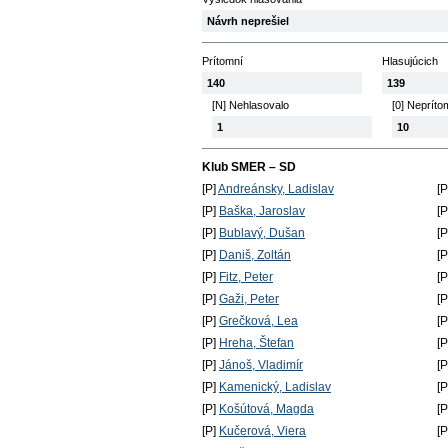
Návrh neprešiel
Prítomní
Hlasujúcich
140
139
[N] Nehlasovalo
[0] Nepríto
1
10
Klub SMER – SD
[P]
Andreánsky, Ladislav
[
[P]
Baška, Jaroslav
[
[P]
Bublavý, Dušan
[
[P]
Daniš, Zoltán
[
[P]
Fitz, Peter
[
[P]
Gaži, Peter
[
[P]
Grečková, Lea
[
[P]
Hreha, Štefan
[
[P]
Jánoš, Vladimír
[
[P]
Kamenický, Ladislav
[
[P]
Košútová, Magda
[
[P]
Kučerová, Viera
[