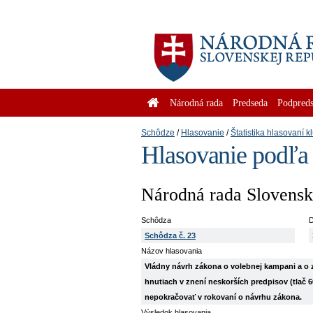
Národná rada
Predseda
Podpreds
Schôdze
Hlasovanie
Štatistika hlasovaní k
Hlasovanie podľa
Národná rada Slovenske
Schôdza
D
Schôdza č. 23
Názov hlasovania
Vládny návrh zákona o volebnej kampani a o zm
hnutiach v znení neskorších predpisov (tlač 6
nepokračovať v rokovaní o návrhu zákona.
Výsledok hlasovania