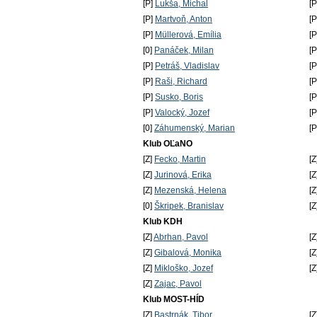
[P]
Lukša, Michal
[
[P]
Martvoň, Anton
[
[P]
Müllerová, Emília
[
[0]
Panáček, Milan
[
[P]
Petráš, Vladislav
[
[P]
Raši, Richard
[
[P]
Susko, Boris
[
[P]
Valocký, Jozef
[
[0]
Záhumenský, Marian
[
Klub OĽaNO
[Z]
Fecko, Martin
[Z
[Z]
Jurinová, Erika
[Z
[Z]
Mezenská, Helena
[Z
[0]
Škripek, Branislav
[Z
Klub KDH
[Z]
Abrhan, Pavol
[Z
[Z]
Gibalová, Monika
[Z
[Z]
Mikloško, Jozef
[Z
[Z]
Zajac, Pavol
Klub MOST-HÍD
[Z]
Bastrnák, Tibor
[Z