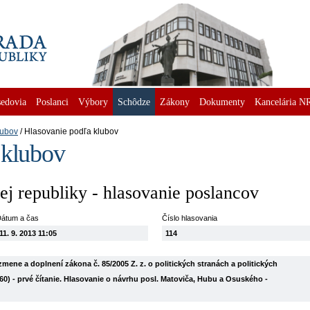
edovia
Poslanci
Výbory
Schôdze
Zákony
Dokumenty
Kancelária N
lubov
Hlasovanie podľa klubov
 klubov
j republiky - hlasovanie poslancov
átum a čas
Číslo hlasovania
11. 9. 2013 11:05
114
ene a doplnení zákona č. 85/2005 Z. z. o politických stranách a politických
60) - prvé čítanie. Hlasovanie o návrhu posl. Matoviča, Hubu a Osuského -