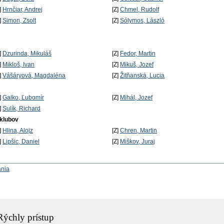
]
Hrnčiar, Andrej
[Z]
Chmel, Rudolf
]
Simon, Zsolt
[Z]
Sólymos, László
]
Dzurinda, Mikuláš
[Z]
Fedor, Martin
]
Mikloš, Ivan
[Z]
Mikuš, Jozef
]
Vášáryová, Magdaléna
[Z]
Žitňanská, Lucia
]
Galko, Ľubomír
[Z]
Mihál, Jozef
]
Sulík, Richard
 klubov
]
Hlina, Alojz
[Z]
Chren, Martin
]
Lipšic, Daniel
[Z]
Miškov, Juraj
ania
Rýchly prístup