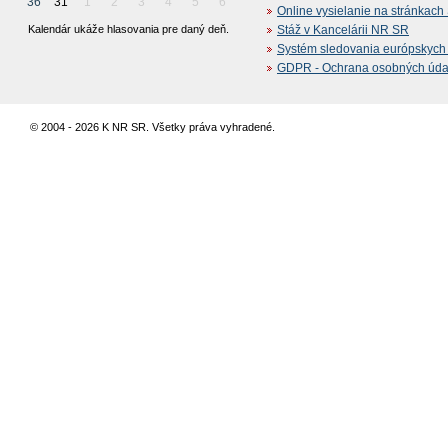
36
31
1
2
3
4
5
6
Online vysielanie na stránkac
Kalendár ukáže hlasovania pre daný deň.
Stáž v Kancelárii NR SR
Systém sledovania európskych z
GDPR - Ochrana osobných údajo
© 2004 - 2026 K NR SR. Všetky práva vyhradené.