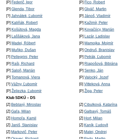
[P]
Federič, Igor
[P]
Fico, Robert
[P]
Glenda, Tibor
[P]
Glváč, Martin
[?]
Jahnátek, Ľubomír
[P]
Jánoš, Vladimír
[P]
Kaliňák, Robert
[P]
Kažimír, Peter
[P]
Košútová, Magda
[P]
Kovačócy, Marián
[P]
Laššáková, Jana
[P]
Lazár, Ladislav
[P]
Madej, Róbert
[P]
Mamojka, Mojmír
[P]
Muňko, Dušan
[P]
Ondruš, Branislav
[?]
Pellegrini, Peter
[P]
Petrák, Ľubomír
[P]
Raši, Richard
[P]
Riapošová, Bibiána
[P]
Saloň, Marián
[P]
Senko, Ján
[P]
Tomanová, Viera
[P]
Valocký, Jozef
[?]
Vážny, Ľubomír
[0]
Vitteková, Anna
[P]
Želiezka, Ľubomír
[P]
Žiga, Peter
Klub SDKÚ – DS
[Z]
Beblavý, Miroslav
[Z]
Cibulková, Katarína
[Z]
Gaľa, Milan
[Z]
Galbavý, Tomáš
[Z]
Homoľa, Kamil
[Z]
Hort, Milan
[Z]
Janiš, Stanislav
[Z]
Kaník, Ľudovít
[Z]
Markovič, Peter
[Z]
Matej, Ondrej
[Z]
Oravec, Richard
[Z]
Pado, Martin