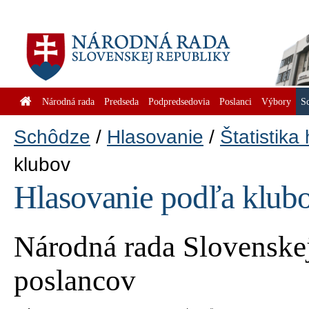
Národná rada
Predseda
Podpredsedovia
Poslanci
Výbory
S
Schôdze
Hlasovanie
Štatistika
klubov
Hlasovanie podľa klub
Národná rada Slovenskej
poslancov