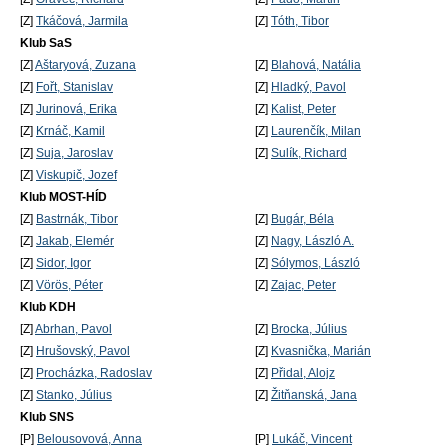
[Z]
Tkáčová, Jarmila
[Z]
Tóth, Tibor
Klub SaS
[Z]
Aštaryová, Zuzana
[Z]
Blahová, Natália
[Z]
Fořt, Stanislav
[Z]
Hladký, Pavol
[Z]
Jurinová, Erika
[Z]
Kalist, Peter
[Z]
Krnáč, Kamil
[Z]
Laurenčík, Milan
[Z]
Suja, Jaroslav
[Z]
Sulík, Richard
[Z]
Viskupič, Jozef
Klub MOST-HÍD
[Z]
Bastrnák, Tibor
[Z]
Bugár, Béla
[Z]
Jakab, Elemér
[Z]
Nagy, László A.
[Z]
Sidor, Igor
[Z]
Sólymos, László
[Z]
Vörös, Péter
[Z]
Zajac, Peter
Klub KDH
[Z]
Abrhan, Pavol
[Z]
Brocka, Július
[Z]
Hrušovský, Pavol
[Z]
Kvasnička, Marián
[Z]
Procházka, Radoslav
[Z]
Přidal, Alojz
[Z]
Stanko, Július
[Z]
Žitňanská, Jana
Klub SNS
[P]
Belousovová, Anna
[P]
Lukáč, Vincent