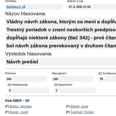
Schôdza
Dátum a čas
Schôdza č. 18
17. 5. 2011 17:10
Názov hlasovania
Vládny návrh zákona, ktorým sa mení a dopĺňa
Trestný poriadok v znení neskorších predpiso
dopĺňajú niektoré zákony (tlač 342) - prvé čít
bol návrh zákona prerokovaný v druhom čítan
Výsledok hlasovania
Návrh prešiel
Prítomní
Hlasujúcich
[Z] Za hlasov
149
149
79
[N] Nehlasovalo
[0] Neprítomní
0
1
Klub SMER – SD
[P]
Baška, Jaroslav
[P]
Blanár, Juraj
[P]
Burian, Jozef
[P]
Čaplovič, Dušan