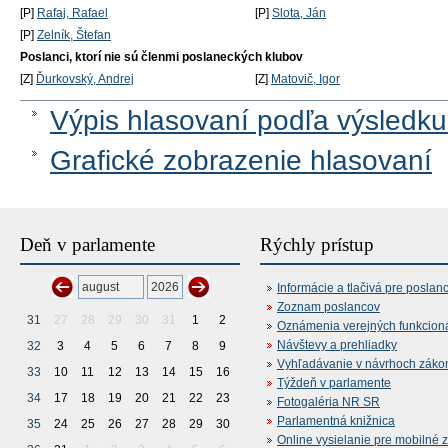
[P]
Rafaj, Rafael
[P]
Slota, Ján
[P]
Zelník, Štefan
Poslanci, ktorí nie sú členmi poslaneckých klubov
[Z]
Ďurkovský, Andrej
[Z]
Matovič, Igor
Výpis hlasovaní podľa výsledku
Grafické zobrazenie hlasovaní
Deň v parlamente
Rýchly prístup
Informácie a tlačivá pre poslan
Zoznam poslancov
31
27
28
29
30
31
1
2
Oznámenia verejných funkcion
Návštevy a prehliadky
32
3
4
5
6
7
8
9
Vyhľadávanie v návrhoch záko
33
10
11
12
13
14
15
16
Týždeň v parlamente
34
17
18
19
20
21
22
23
Fotogaléria NR SR
Parlamentná knižnica
35
24
25
26
27
28
29
30
Online vysielanie pre mobilné 