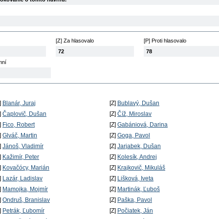
[Z] Za hlasovalo
[P] Proti hlasovalo
72
78
mní
]
Blanár, Juraj
[Z]
Bublavý, Dušan
]
Čaplovič, Dušan
[Z]
Číž, Miroslav
]
Fico, Robert
[Z]
Gabániová, Darina
]
Glváč, Martin
[Z]
Goga, Pavol
]
Jánoš, Vladimír
[Z]
Jarjabek, Dušan
]
Kažimír, Peter
[Z]
Kolesík, Andrej
]
Kovačócy, Marián
[Z]
Krajkovič, Mikuláš
]
Lazár, Ladislav
[Z]
Lišková, Iveta
]
Mamojka, Mojmír
[Z]
Martinák, Ľuboš
]
Ondruš, Branislav
[Z]
Paška, Pavol
]
Petrák, Ľubomír
[Z]
Počiatek, Ján