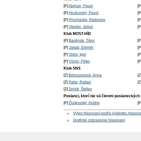
[P]
Abrhan, Pavol
[
[P]
Hrušovský, Pavol
[
[P]
Procházka, Radoslav
[
[P]
Stanko, Július
[
Klub MOST-HÍD
[P]
Bastrnák, Tibor
[
[P]
Jakab, Elemér
[
[P]
Sidor, Igor
[
[P]
Vörös, Péter
[
Klub SNS
[Z]
Belousovová, Anna
[Z
[Z]
Rafaj, Rafael
[Z
[Z]
Zelník, Štefan
Poslanci, ktorí nie sú členmi poslaneckých
[P]
Ďurkovský, Andrej
[
Výpis hlasovaní podľa výsledku hlasov
Grafické zobrazenie hlasovaní