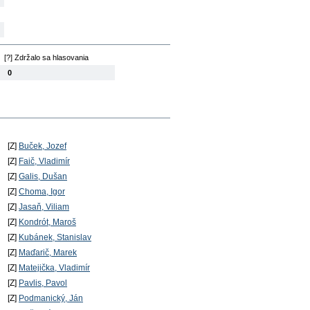
[?] Zdržalo sa hlasovania
0
[Z]
Buček, Jozef
[Z]
Faič, Vladimír
[Z]
Galis, Dušan
[Z]
Choma, Igor
[Z]
Jasaň, Viliam
[Z]
Kondrót, Maroš
[Z]
Kubánek, Stanislav
[Z]
Maďarič, Marek
[Z]
Matejička, Vladimír
[Z]
Pavlis, Pavol
[Z]
Podmanický, Ján