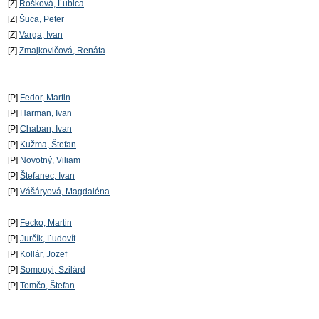
[Z]
Rošková, Ľubica
[Z]
Šuca, Peter
[Z]
Varga, Ivan
[Z]
Zmajkovičová, Renáta
[P]
Fedor, Martin
[P]
Harman, Ivan
[P]
Chaban, Ivan
[P]
Kužma, Štefan
[P]
Novotný, Viliam
[P]
Štefanec, Ivan
[P]
Vášáryová, Magdaléna
[P]
Fecko, Martin
[P]
Jurčík, Ľudovít
[P]
Kollár, Jozef
[P]
Somogyi, Szilárd
[P]
Tomčo, Štefan