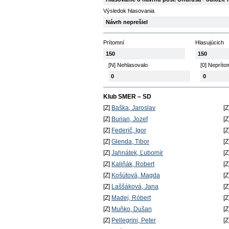
Výsledok hlasovania
Návrh neprešiel
Prítomní
Hlasujúcich
150
150
[N] Nehlasovalo
[0] Nepríto
0
0
Klub SMER – SD
[Z]
Baška, Jaroslav
[Z
[Z]
Burian, Jozef
[Z
[Z]
Federič, Igor
[Z
[Z]
Glenda, Tibor
[Z
[Z]
Jahnátek, Ľubomír
[Z
[Z]
Kaliňák, Robert
[Z
[Z]
Košútová, Magda
[Z
[Z]
Laššáková, Jana
[Z
[Z]
Madej, Róbert
[Z
[Z]
Muňko, Dušan
[Z
[Z]
Pellegrini, Peter
[Z