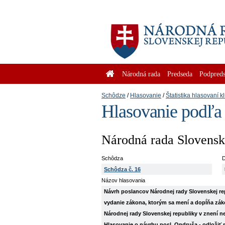
Národná rada
Predseda
Podpreds
Schôdze
Hlasovanie
Štatistika hlasovaní k
Hlasovanie podľa
Národná rada Slovenske
Schôdza
D
Schôdza č. 16
Názov hlasovania
Návrh poslancov Národnej rady Slovenskej
vydanie zákona, ktorým sa mení a dopĺňa záko
Národnej rady Slovenskej republiky v znení ne
Hlasovanie o návrhu posl. Ondruša - odložiť 