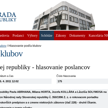
edovia
Poslanci
Výbory
Schôdze
Zákony
Dokumenty
Kancelária N
lubov
Hlasovanie podľa klubov
 klubov
j republiky - hlasovanie poslancov
átum a čas
Číslo hlasovania
5. 4. 2011 12:02
175
 republiky Pavla ABRHANA, Milana HORTA, Jozefa KOLLÁRA a Lászlóa SOLYMOSA na
n Národnej rady Slovenskej republiky č. 350/1996 Z. z. o rokovacom poriadku
skorších predpisov a o zmene niektorých zákonov (tlač 228) - druhé čítanie.
rokovanie o tomto návrhu.