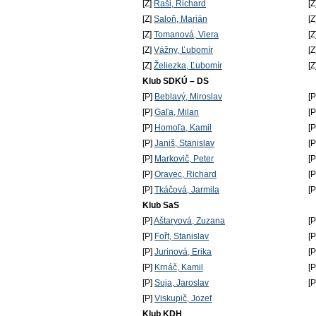
[Z]
Raši, Richard
[Z
[Z]
Saloň, Marián
[Z
[Z]
Tomanová, Viera
[Z
[Z]
Vážny, Ľubomír
[Z
[Z]
Želiezka, Ľubomír
[Z
Klub SDKÚ – DS
[P]
Beblavý, Miroslav
[
[P]
Gaľa, Milan
[
[P]
Homoľa, Kamil
[
[P]
Janiš, Stanislav
[
[P]
Markovič, Peter
[
[P]
Oravec, Richard
[
[P]
Tkáčová, Jarmila
[
Klub SaS
[P]
Aštaryová, Zuzana
[
[P]
Fořt, Stanislav
[
[P]
Jurinová, Erika
[
[P]
Krnáč, Kamil
[
[P]
Suja, Jaroslav
[
[P]
Viskupič, Jozef
Klub KDH