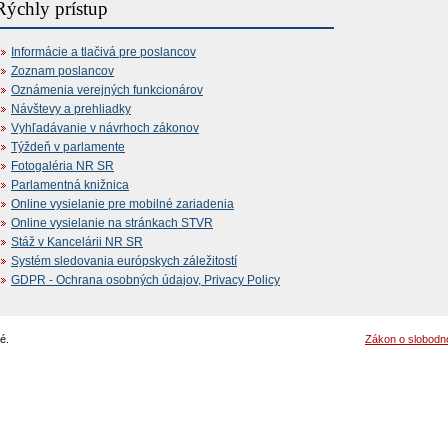
Rýchly prístup
Informácie a tlačivá pre poslancov
Zoznam poslancov
Oznámenia verejných funkcionárov
Návštevy a prehliadky
Vyhľadávanie v návrhoch zákonov
Týždeň v parlamente
Fotogaléria NR SR
Parlamentná knižnica
Online vysielanie pre mobilné zariadenia
Online vysielanie na stránkach STVR
Stáž v Kancelárii NR SR
Systém sledovania európskych záležitostí
GDPR - Ochrana osobných údajov, Privacy Policy
é.
Zákon o slobodn