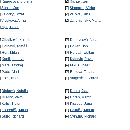
]
Riapošová, Bibiána
[Z]
Richter, Ján
]
Senko, Ján
[Z]
Stromček, Viktor
]
Valocký, Jozef
[Z]
Vaľová, Jana
]
Vitteková, Anna
[Z]
Záhumenský, Marian
]
Žiga, Peter
P]
Cibulková, Katarína
[P]
Dubovcová, Jana
P]
Galbavý, Tomáš
[P]
Golian, Ján
P]
Hort, Milan
[P]
Horváth, Zoltán
P]
Kaník, Ľudovít
[P]
Kubovič, Pavol
P]
Matej, Ondrej
[P]
Mikuš, Jozef
P]
Pado, Martin
[P]
Rosová, Tatiana
P]
Tóth, Tibor
[P]
Vargovčák, Marek
P]
Blahová, Natália
[P]
Droba, Juraj
P]
Hladký, Pavol
[P]
Chren, Martin
P]
Kalist, Peter
[P]
Kiššová, Jana
P]
Laurenčík, Milan
[P]
Poliačik, Martin
P]
Sulík, Richard
[P]
Švihura, Richard