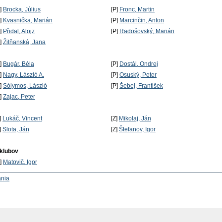
P]
Brocka, Július
[P]
Fronc, Martin
P]
Kvasnička, Marián
[P]
Marcinčin, Anton
P]
Přidal, Alojz
[P]
Radošovský, Marián
P]
Žitňanská, Jana
P]
Bugár, Béla
[P]
Dostál, Ondrej
P]
Nagy, László A.
[P]
Osuský, Peter
P]
Sólymos, László
[P]
Šebej, František
P]
Zajac, Peter
]
Lukáč, Vincent
[Z]
Mikolaj, Ján
]
Slota, Ján
[Z]
Štefanov, Igor
 klubov
P]
Matovič, Igor
ania