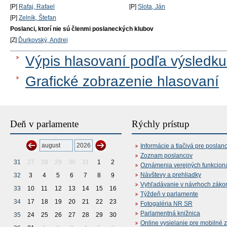
[P]
Rafaj, Rafael
[P]
Slota, Ján
[P]
Zelník, Štefan
Poslanci, ktorí nie sú členmi poslaneckých klubov
[Z]
Ďurkovský, Andrej
Výpis hlasovaní podľa výsledku
Grafické zobrazenie hlasovaní
Deň v parlamente
Rýchly prístup
Informácie a tlačivá pre poslan
Zoznam poslancov
31
27
28
29
30
31
1
2
Oznámenia verejných funkcion
Návštevy a prehliadky
32
3
4
5
6
7
8
9
Vyhľadávanie v návrhoch záko
33
10
11
12
13
14
15
16
Týždeň v parlamente
34
17
18
19
20
21
22
23
Fotogaléria NR SR
Parlamentná knižnica
35
24
25
26
27
28
29
30
Online vysielanie pre mobilné 