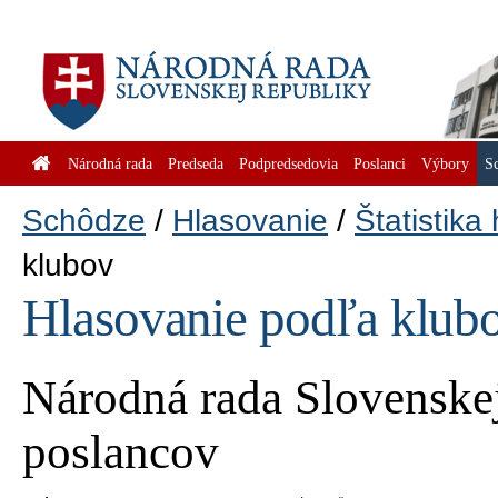
Národná rada
Predseda
Podpredsedovia
Poslanci
Výbory
S
Schôdze
Hlasovanie
Štatistika
klubov
Hlasovanie podľa klub
Národná rada Slovenskej
poslancov