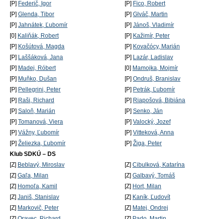
[P]
Federič, Igor
[P]
Fico, Robert
[P]
Glenda, Tibor
[P]
Glváč, Martin
[P]
Jahnátek, Ľubomír
[P]
Jánoš, Vladimír
[0]
Kaliňák, Robert
[P]
Kažimír, Peter
[P]
Košútová, Magda
[P]
Kovačócy, Marián
[P]
Laššáková, Jana
[P]
Lazár, Ladislav
[P]
Madej, Róbert
[0]
Mamojka, Mojmír
[P]
Muňko, Dušan
[P]
Ondruš, Branislav
[P]
Pellegrini, Peter
[P]
Petrák, Ľubomír
[P]
Raši, Richard
[P]
Riapošová, Bibiána
[P]
Saloň, Marián
[P]
Senko, Ján
[P]
Tomanová, Viera
[P]
Valocký, Jozef
[P]
Vážny, Ľubomír
[P]
Vitteková, Anna
[P]
Želiezka, Ľubomír
[P]
Žiga, Peter
Klub SDKÚ – DS
[Z]
Beblavý, Miroslav
[Z]
Cibulková, Katarína
[Z]
Gaľa, Milan
[Z]
Galbavý, Tomáš
[Z]
Homoľa, Kamil
[Z]
Hort, Milan
[Z]
Janiš, Stanislav
[Z]
Kaník, Ľudovít
[Z]
Markovič, Peter
[Z]
Matej, Ondrej
[Z]
Oravec, Richard
[Z]
Pado, Martin