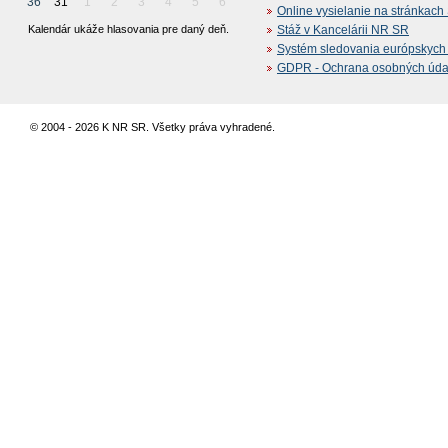
36
31
1
2
3
4
5
6
Online vysielanie na stránkac
Kalendár ukáže hlasovania pre daný deň.
Stáž v Kancelárii NR SR
Systém sledovania európskych z
GDPR - Ochrana osobných údajo
© 2004 - 2026 K NR SR. Všetky práva vyhradené.