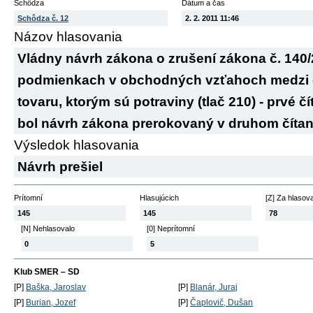
Schôdza
Dátum a čas
Schôdza č. 12
2. 2. 2011 11:46
Názov hlasovania
Vládny návrh zákona o zrušení zákona č. 140/
podmienkach v obchodných vzťahoch medzi 
tovaru, ktorým sú potraviny (tlač 210) - prvé č
bol návrh zákona prerokovaný v druhom čítan
Výsledok hlasovania
Návrh prešiel
Prítomní
Hlasujúcich
[Z] Za hlasov
145
145
78
[N] Nehlasovalo
[0] Neprítomní
0
5
Klub SMER – SD
[P]
Baška, Jaroslav
[P]
Blanár, Juraj
[P]
Burian, Jozef
[P]
Čaplovič, Dušan