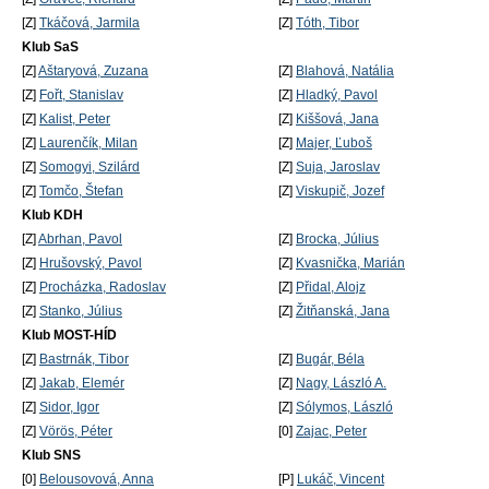
[Z]
Tkáčová, Jarmila
[Z]
Tóth, Tibor
Klub SaS
[Z]
Aštaryová, Zuzana
[Z]
Blahová, Natália
[Z]
Fořt, Stanislav
[Z]
Hladký, Pavol
[Z]
Kalist, Peter
[Z]
Kiššová, Jana
[Z]
Laurenčík, Milan
[Z]
Majer, Ľuboš
[Z]
Somogyi, Szilárd
[Z]
Suja, Jaroslav
[Z]
Tomčo, Štefan
[Z]
Viskupič, Jozef
Klub KDH
[Z]
Abrhan, Pavol
[Z]
Brocka, Július
[Z]
Hrušovský, Pavol
[Z]
Kvasnička, Marián
[Z]
Procházka, Radoslav
[Z]
Přidal, Alojz
[Z]
Stanko, Július
[Z]
Žitňanská, Jana
Klub MOST-HÍD
[Z]
Bastrnák, Tibor
[Z]
Bugár, Béla
[Z]
Jakab, Elemér
[Z]
Nagy, László A.
[Z]
Sidor, Igor
[Z]
Sólymos, László
[Z]
Vörös, Péter
[0]
Zajac, Peter
Klub SNS
[0]
Belousovová, Anna
[P]
Lukáč, Vincent