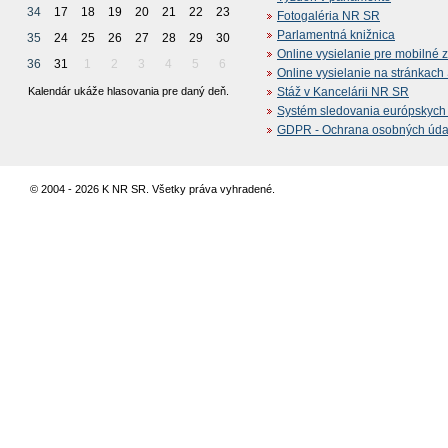
34
17
18
19
20
21
22
23
Fotogaléria NR SR
Parlamentná knižnica
35
24
25
26
27
28
29
30
Online vysielanie pre mobilné 
36
31
1
2
3
4
5
6
Online vysielanie na stránkac
Kalendár ukáže hlasovania pre daný deň.
Stáž v Kancelárii NR SR
Systém sledovania európskych z
GDPR - Ochrana osobných údajo
© 2004 - 2026 K NR SR. Všetky práva vyhradené.