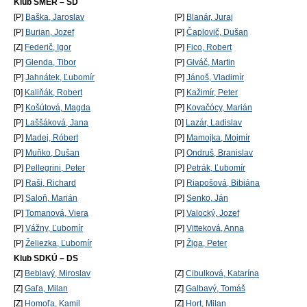
Klub SMER – SD
[P]
Baška, Jaroslav
[P]
Blanár, Juraj
[P]
Burian, Jozef
[P]
Čaplovič, Dušan
[Z]
Federič, Igor
[P]
Fico, Robert
[P]
Glenda, Tibor
[P]
Glváč, Martin
[P]
Jahnátek, Ľubomír
[P]
Jánoš, Vladimír
[0]
Kaliňák, Robert
[P]
Kažimír, Peter
[P]
Košútová, Magda
[P]
Kovačócy, Marián
[P]
Laššáková, Jana
[0]
Lazár, Ladislav
[P]
Madej, Róbert
[P]
Mamojka, Mojmír
[P]
Muňko, Dušan
[P]
Ondruš, Branislav
[P]
Pellegrini, Peter
[P]
Petrák, Ľubomír
[P]
Raši, Richard
[P]
Riapošová, Bibiána
[P]
Saloň, Marián
[P]
Senko, Ján
[P]
Tomanová, Viera
[P]
Valocký, Jozef
[P]
Vážny, Ľubomír
[P]
Vitteková, Anna
[P]
Želiezka, Ľubomír
[P]
Žiga, Peter
Klub SDKÚ – DS
[Z]
Beblavý, Miroslav
[Z]
Cibulková, Katarína
[Z]
Gaľa, Milan
[Z]
Galbavý, Tomáš
[Z]
Homoľa, Kamil
[Z]
Hort, Milan