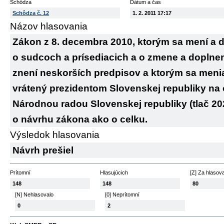
Schôdza
Dátum a čas
Schôdza č. 12
1. 2. 2011 17:17
Názov hlasovania
Zákon z 8. decembra 2010, ktorým sa mení a d
o sudcoch a prísediacich a o zmene a doplne
znení neskorších predpisov a ktorým sa menia
vrátený prezidentom Slovenskej republiky na
Národnou radou Slovenskej republiky (tlač 202)
o návrhu zákona ako o celku.
Výsledok hlasovania
Návrh prešiel
Prítomní
Hlasujúcich
[Z] Za hlasov
148
148
80
[N] Nehlasovalo
[0] Neprítomní
0
2