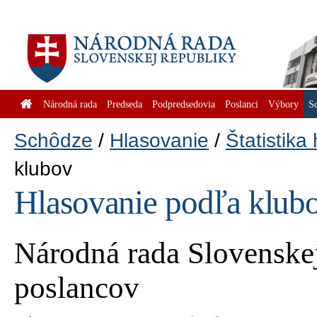
Národná rada
Predseda
Podpredsedovia
Poslanci
Výbory
S
Schôdze
Hlasovanie
Štatistika
klubov
Hlasovanie podľa klub
Národná rada Slovenskej
poslancov