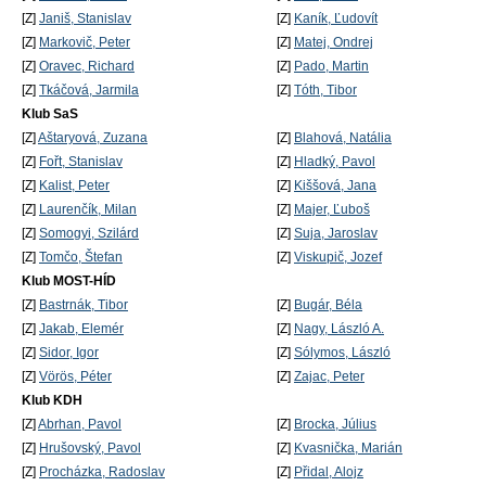
[Z]
Janiš, Stanislav
[Z]
Kaník, Ľudovít
[Z]
Markovič, Peter
[Z]
Matej, Ondrej
[Z]
Oravec, Richard
[Z]
Pado, Martin
[Z]
Tkáčová, Jarmila
[Z]
Tóth, Tibor
Klub SaS
[Z]
Aštaryová, Zuzana
[Z]
Blahová, Natália
[Z]
Fořt, Stanislav
[Z]
Hladký, Pavol
[Z]
Kalist, Peter
[Z]
Kiššová, Jana
[Z]
Laurenčík, Milan
[Z]
Majer, Ľuboš
[Z]
Somogyi, Szilárd
[Z]
Suja, Jaroslav
[Z]
Tomčo, Štefan
[Z]
Viskupič, Jozef
Klub MOST-HÍD
[Z]
Bastrnák, Tibor
[Z]
Bugár, Béla
[Z]
Jakab, Elemér
[Z]
Nagy, László A.
[Z]
Sidor, Igor
[Z]
Sólymos, László
[Z]
Vörös, Péter
[Z]
Zajac, Peter
Klub KDH
[Z]
Abrhan, Pavol
[Z]
Brocka, Július
[Z]
Hrušovský, Pavol
[Z]
Kvasnička, Marián
[Z]
Procházka, Radoslav
[Z]
Přidal, Alojz