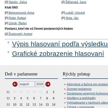
[Z]
Stanko, Július
[Z]
Žitňanská, Jana
Klub SNS
[P]
Belousovová, Anna
[P]
Lukáč, Vincent
[P]
Rafaj, Rafael
[P]
Slota, Ján
[P]
Zelník, Štefan
Poslanci, ktorí nie sú členmi poslaneckých klubov
[Z]
Ďurkovský, Andrej
Výpis hlasovaní podľa výsledku
Grafické zobrazenie hlasovaní
Deň v parlamente
Rýchly prístup
Informácie a tlačivá pre poslan
Zoznam poslancov
31
27
28
29
30
31
1
2
Oznámenia verejných funkcion
Návštevy a prehliadky
32
3
4
5
6
7
8
9
Vyhľadávanie v návrhoch záko
33
10
11
12
13
14
15
16
Týždeň v parlamente