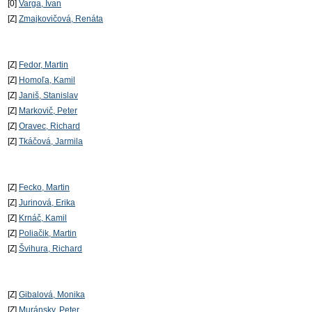
[0]
Varga, Ivan
[Z]
Zmajkovičová, Renáta
[Z]
Fedor, Martin
[Z]
Homoľa, Kamil
[Z]
Janiš, Stanislav
[Z]
Markovič, Peter
[Z]
Oravec, Richard
[Z]
Tkáčová, Jarmila
[Z]
Fecko, Martin
[Z]
Jurinová, Erika
[Z]
Krnáč, Kamil
[Z]
Poliačik, Martin
[Z]
Švihura, Richard
[Z]
Gibalová, Monika
[Z]
Muránsky, Peter