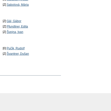
[Z]
Sabolová, Mária
[Z]
Gál, Gábor
[Z]
Pfundtner, Edita
[Z]
Švejna, Ivan
[0]
Pučík, Rudolf
[Z]
Švantner, Dušan