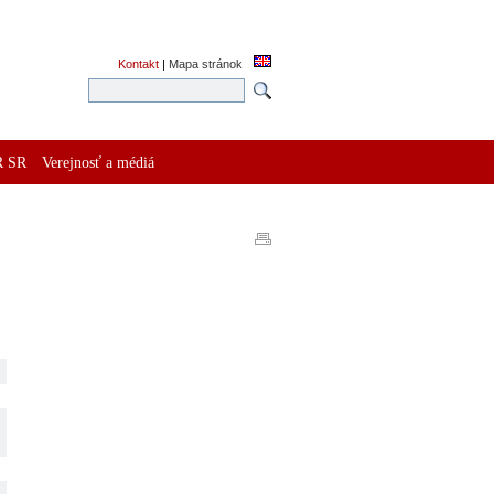
Kontakt
|
Mapa stránok
R SR
Verejnosť a médiá