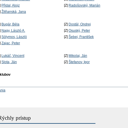
]
Přidal, Alojz
[Z]
Radošovský, Marián
]
Žitňanská, Jana
]
Bugár, Béla
[Z]
Dostál, Ondrej
]
Nagy, László A.
[Z]
Osuský, Peter
]
Sólymos, László
[Z]
Šebej, František
]
Zajac, Peter
]
Lukáč, Vincent
[Z]
Mikolaj, Ján
]
Slota, Ján
[Z]
Štefanov, Igor
 klubov
ania
Rýchly prístup