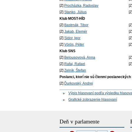
[Z]
Procházka, Radoslav
[Z
[Z]
Stanko, Július
[Z
Klub MOST-HÍD
[Z]
Bastrnák, Tibor
[Z
[Z]
Jakab, Elemér
[Z
[Z]
Sidor, Igor
[Z
[Z]
Vörös, Péter
[Z
Klub SNS
[Z]
Belousovová, Anna
[Z
[Z]
Rafaj, Rafael
[Z
[Z]
Zelník, Štefan
Poslanci, ktorí nie sú členmi poslaneckých
[Z]
Ďurkovský, Andrej
Výpis hlasovaní podľa výsledku hlasov
Grafické zobrazenie hlasovaní
Deň v parlamente