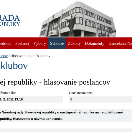
edovia
Poslanci
Výbory
Schôdze
Zákony
Dokumenty
Kancelária N
lubov
Hlasovanie podľa klubov
 klubov
j republiky - hlasovanie poslancov
átum a čas
Číslo hlasovania
1. 2. 2011 13:18
8
 Národnej rady Slavenskej republiky o nastúpení náhradníka na neuplatňovaný
publiky. Hlasovanie o návrhu uznesenia.