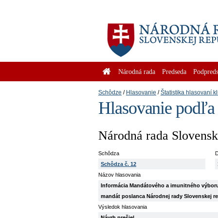
Národná rada
Predseda
Podpreds
Schôdze
Hlasovanie
Štatistika hlasovaní k
Hlasovanie podľa
Národná rada Slovenske
Schôdza
D
Schôdza č. 12
Názov hlasovania
Informácia Mandátového a imunitného výboru
mandát poslanca Národnej rady Slovenskej re
Výsledok hlasovania
Návrh prešiel