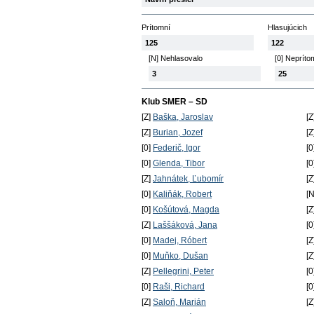
Prítomní
Hlasujúcich
125
122
[N] Nehlasovalo
[0] Nepríto
3
25
Klub SMER – SD
[Z]
Baška, Jaroslav
[Z
[Z]
Burian, Jozef
[Z
[0]
Federič, Igor
[0
[0]
Glenda, Tibor
[0
[Z]
Jahnátek, Ľubomír
[Z
[0]
Kaliňák, Robert
[
[0]
Košútová, Magda
[Z
[Z]
Laššáková, Jana
[0
[0]
Madej, Róbert
[Z
[0]
Muňko, Dušan
[Z
[Z]
Pellegrini, Peter
[0
[0]
Raši, Richard
[0
[Z]
Saloň, Marián
[Z