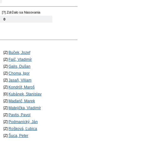
[?] Zdržalo sa hlasovania
0
[Z]
Buček, Jozef
[Z]
Faič, Vladimír
[Z]
Galis, Dušan
[Z]
Choma, Igor
[Z]
Jasaň, Viliam
[Z]
Kondrót, Maroš
[0]
Kubánek, Stanislav
[Z]
Maďarič, Marek
[Z]
Matejička, Vladimír
[Z]
Pavlis, Pavol
[Z]
Podmanický, Ján
[Z]
Rošková, Ľubica
[Z]
Šuca, Peter