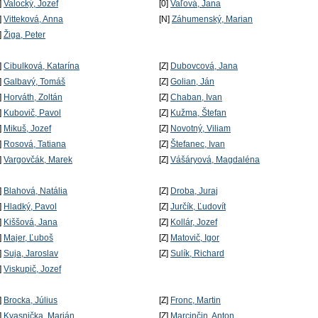
]
Valocký, Jozef
[0]
Vaľová, Jana
]
Vitteková, Anna
[N]
Záhumenský, Marian
]
Žiga, Peter
]
Cibulková, Katarína
[Z]
Dubovcová, Jana
]
Galbavý, Tomáš
[Z]
Golian, Ján
]
Horváth, Zoltán
[Z]
Chaban, Ivan
]
Kubovič, Pavol
[Z]
Kužma, Štefan
]
Mikuš, Jozef
[Z]
Novotný, Viliam
]
Rosová, Tatiana
[Z]
Štefanec, Ivan
]
Vargovčák, Marek
[Z]
Vášáryová, Magdaléna
]
Blahová, Natália
[Z]
Droba, Juraj
]
Hladký, Pavol
[Z]
Jurčík, Ľudovít
]
Kiššová, Jana
[Z]
Kollár, Jozef
]
Majer, Ľuboš
[Z]
Matovič, Igor
]
Suja, Jaroslav
[Z]
Sulík, Richard
]
Viskupič, Jozef
]
Brocka, Július
[Z]
Fronc, Martin
]
Kvasnička, Marián
[Z]
Marcinčin, Anton