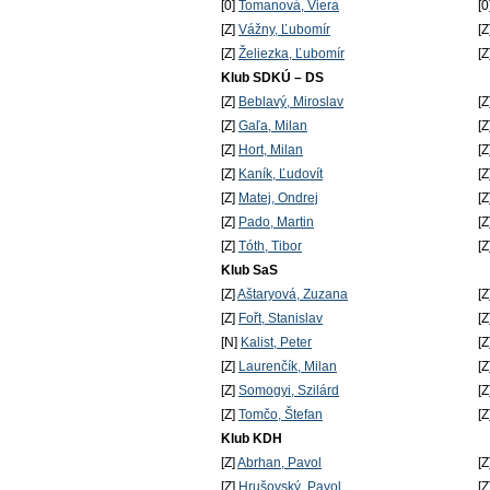
[0]
Tomanová, Viera
[0
[Z]
Vážny, Ľubomír
[Z
[Z]
Želiezka, Ľubomír
[Z
Klub SDKÚ – DS
[Z]
Beblavý, Miroslav
[Z
[Z]
Gaľa, Milan
[Z
[Z]
Hort, Milan
[Z
[Z]
Kaník, Ľudovít
[Z
[Z]
Matej, Ondrej
[Z
[Z]
Pado, Martin
[Z
[Z]
Tóth, Tibor
[Z
Klub SaS
[Z]
Aštaryová, Zuzana
[Z
[Z]
Fořt, Stanislav
[Z
[N]
Kalist, Peter
[Z
[Z]
Laurenčík, Milan
[Z
[Z]
Somogyi, Szilárd
[Z
[Z]
Tomčo, Štefan
[Z
Klub KDH
[Z]
Abrhan, Pavol
[Z
[Z]
Hrušovský, Pavol
[Z