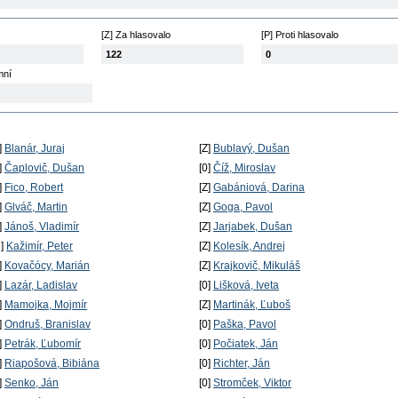
[Z] Za hlasovalo
[P] Proti hlasovalo
122
0
mní
]
Blanár, Juraj
[Z]
Bublavý, Dušan
]
Čaplovič, Dušan
[0]
Číž, Miroslav
]
Fico, Robert
[Z]
Gabániová, Darina
]
Glváč, Martin
[Z]
Goga, Pavol
]
Jánoš, Vladimír
[Z]
Jarjabek, Dušan
N]
Kažimír, Peter
[Z]
Kolesík, Andrej
]
Kovačócy, Marián
[Z]
Krajkovič, Mikuláš
]
Lazár, Ladislav
[0]
Lišková, Iveta
]
Mamojka, Mojmír
[Z]
Martinák, Ľuboš
]
Ondruš, Branislav
[0]
Paška, Pavol
]
Petrák, Ľubomír
[0]
Počiatek, Ján
]
Riapošová, Bibiána
[0]
Richter, Ján
]
Senko, Ján
[0]
Stromček, Viktor