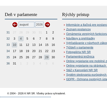
Deň v parlamente
Rýchly prístup
Informácie a tlačivá pre poslan
Zoznam poslancov
31
27
28
29
30
31
1
2
Oznámenia verejných funkcion
Návštevy a prehliadky
32
3
4
5
6
7
8
9
Vyhľadávanie v návrhoch záko
33
10
11
12
13
14
15
16
Týždeň v parlamente
34
17
18
19
20
21
22
23
Fotogaléria NR SR
Parlamentná knižnica
35
24
25
26
27
28
29
30
Online vysielanie pre mobilné 
36
31
1
2
3
4
5
6
Online vysielanie na stránkac
Stáž v Kancelárii NR SR
Systém sledovania európskych z
GDPR - Ochrana osobných údajo
© 2004 - 2026 K NR SR. Všetky práva vyhradené.