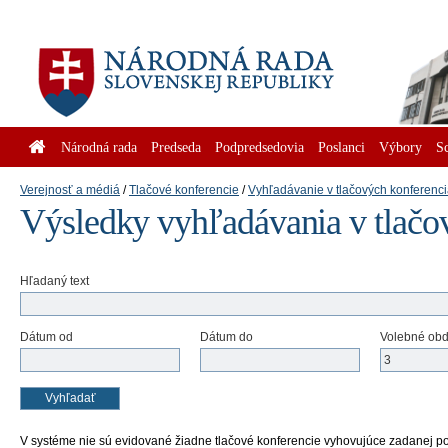
Národná rada
Predseda
Podpredsedovia
Poslanci
Výbory
S
Verejnosť a médiá
Tlačové konferencie
Vyhľadávanie v tlačových konferenc
Výsledky vyhľadávania v tlačo
Hľadaný text
Dátum od
Dátum do
Volebné ob
V systéme nie sú evidované žiadne tlačové konferencie vyhovujúce zadanej p